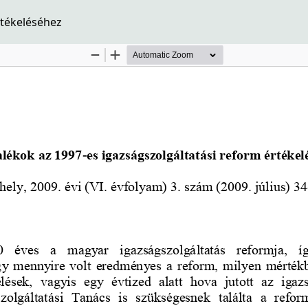
rtékeléséhez