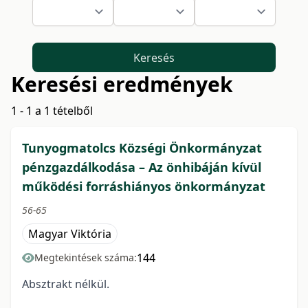
Keresés
Keresési eredmények
1 - 1 a 1 tételből
Tunyogmatolcs Községi Önkormányzat
pénzgazdálkodása – Az önhibáján kívül
működési forráshiányos önkormányzat
56-65
Magyar Viktória
144
Megtekintések száma:
Absztrakt nélkül.