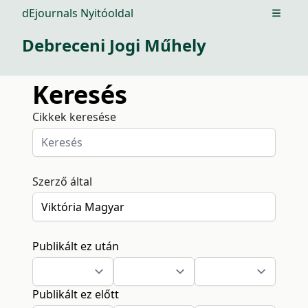
dEjournals Nyitóoldal
Open m
Debreceni Jogi Műhely
Keresés
Cikkek keresése
Szerző által
Publikált ez után
Publikált ez előtt