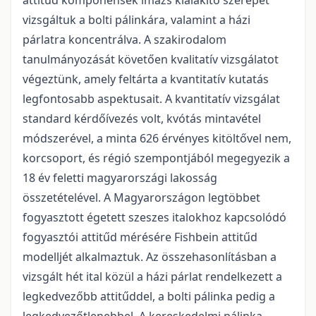
attitűd komponensek imázs kialakító szerepét
vizsgáltuk a bolti pálinkára, valamint a házi
párlatra koncentrálva. A szakirodalom
tanulmányozását követően kvalitatív vizsgálatot
végeztünk, amely feltárta a kvantitatív kutatás
legfontosabb aspektusait. A kvantitatív vizsgálat
standard kérdőívezés volt, kvótás mintavétel
módszerével, a minta 626 érvényes kitöltővel nem,
korcsoport, és régió szempontjából megegyezik a
18 év feletti magyarországi lakosság
összetételével. A Magyarországon legtöbbet
fogyasztott égetett szeszes italokhoz kapcsolódó
fogyasztói attitűd mérésére Fishbein attitűd
modelljét alkalmaztuk. Az összehasonlításban a
vizsgált hét ital közül a házi párlat rendelkezett a
legkedvezőbb attitűddel, a bolti pálinka pedig a