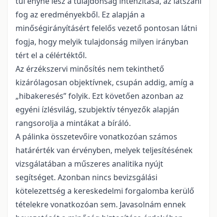
túl enyhe lesz a tulajdonság intenzitása, az látszani
fog az eredményekből. Ez alapján a
minőségirányításért felelős vezető pontosan látni
fogja, hogy melyik tulajdonság milyen irányban
tért el a célértéktől.
Az érzékszervi minősítés nem tekinthető
kizárólagosan objektívnek, csupán addig, amíg a
„hibakeresés” folyik. Ezt követően azonban az
egyéni ízlésvilág, szubjektív tényezők alapján
rangsorolja a mintákat a bíráló.
A pálinka összetevőire vonatkozóan számos
határérték van érvényben, melyek teljesítésének
vizsgálatában a műszeres analitika nyújt
segítséget. Azonban nincs bevizsgálási
kötelezettség a kereskedelmi forgalomba kerülő
tételekre vonatkozóan sem. Javasolnám ennek