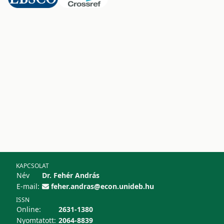
KAPCSOLAT
Név
Dr. Fehér András
E-mail:
feher.andras@econ.unideb.hu
ISSN
Online:
2631-1380
Nyomtatott:
2064-8839