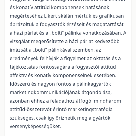
és konatív attitűd komponensek hatásának
megértéséhez Likert skálán mértük és grafikusan
ábrázoltuk a fogyasztók érzéseit és magatartását
a házi párlat és a „bolti” pálinka vonatkozásában. A
vizsgálat megerősítette a házi párlat kedvezőbb
imázsát a „bolti” pálinkával szemben, az
eredmények felhívják a figyelmet az oktatás és a
tájékoztatás fontosságára a fogyasztói attitűd
affektív és konatív komponenseinek esetében.
Időszerű és nagyon fontos a pálinkagyártók
marketingkommunikációjának átgondolása,
azonban ehhez a feladathoz átfogó, mindhárom
attitűd-összetevőt érintő marketingstratégia
szükséges, csak így őrizhetik meg a gyártók
versenyképességüket.