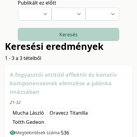
Publikált ez előtt
Keresés
Keresési eredmények
1 - 3 a 3 tételből
A fogyasztói attitűd affektív és konatív
komponenseinek elemzése a pálinka
imázsában
21-32
Mucha László
Oravecz Titanilla
Totth Gedeon
536
Megtekintések száma: