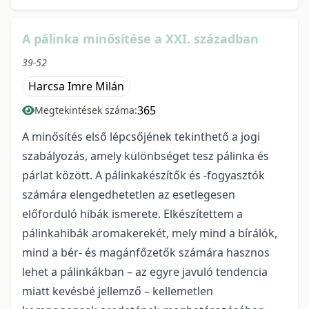
A pálinka minősítése a XXI. században
39-52
Harcsa Imre Milán
365
Megtekintések száma:
A minősítés első lépcsőjének tekinthető a jogi
szabályozás, amely különbséget tesz pálinka és
párlat között. A pálinkakészítők és -fogyasztók
számára elengedhetetlen az esetlegesen
előforduló hibák ismerete. Elkészítettem a
pálinkahibák aromakerekét, mely mind a bírálók,
mind a bér- és magánfőzetők számára hasznos
lehet a pálinkákban – az egyre javuló tendencia
miatt kevésbé jellemző – kellemetlen