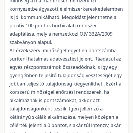
minőség a ma már erősen nemzetközi
környezetbe ágyazott élelmiszerkereskedelemben
is jól kommunikálható. Megoldást jelenthetne a
pozitív 100 pontos borbírálati rendszer
adaptálása, mely a nemzetközi OIV 332A/2009
szabványon alapul.
Az érzékszervi minőséget egyetlen pontszámba
sűríteni hatalmas adatvesztést jelent. Ráadásul az
egyes részpontszámok összeadódnak, s így egy
gyengébben teljesítő tulajdonság veszteségét egy
jobban teljesítő tulajdonság kiegyenlítheti. Ezért a
korszerű minőségellenőrzési rendszerek, ha
alkalmaznak is pontszámokat, akkor azt
tulajdonságonként teszik. Igen jellemző a
kétirányú skálák alkalmazása, melyen középen a
célérték jelenti a 0 pontot, s akár túl intenzív, akár