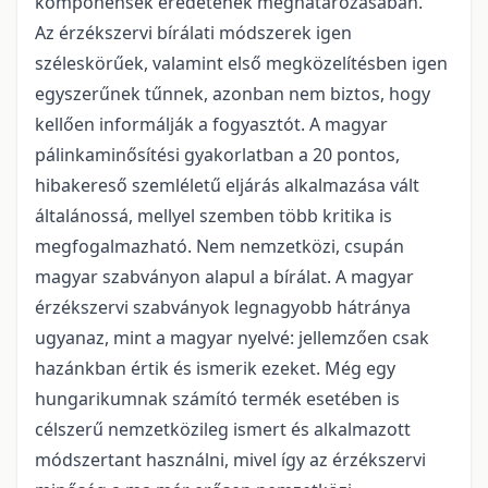
komponensek eredetének meghatározásában.
Az érzékszervi bírálati módszerek igen
széleskörűek, valamint első megközelítésben igen
egyszerűnek tűnnek, azonban nem biztos, hogy
kellően informálják a fogyasztót. A magyar
pálinkaminősítési gyakorlatban a 20 pontos,
hibakereső szemléletű eljárás alkalmazása vált
általánossá, mellyel szemben több kritika is
megfogalmazható. Nem nemzetközi, csupán
magyar szabványon alapul a bírálat. A magyar
érzékszervi szabványok legnagyobb hátránya
ugyanaz, mint a magyar nyelvé: jellemzően csak
hazánkban értik és ismerik ezeket. Még egy
hungarikumnak számító termék esetében is
célszerű nemzetközileg ismert és alkalmazott
módszertant használni, mivel így az érzékszervi