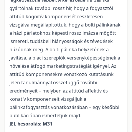
legkedvezőtlenebbel. A kereskedelmi pálinka
gyártóinak további rossz hír, hogy a fogyasztói
attitűd kognitív komponensét részletesen
vizsgálva megállapítottuk, hogy a bolti pálinkának
a házi párlatokhoz képesti rossz imázsa mögött
ismereti, tudásbeli hiányosságok és tévedések
húzódnak meg. A bolti pálinka helyzetének a
javítása, a piaci szereplők versenyképességének a
növelése átfogó marketingstratégiát igényel. Az
attitűd komponensekre vonatkozó kutatásunk
jelen tanulmánnyal összefüggő további
eredményeit – melyben az attitűd affektív és
konatív komponenseit vizsgáljuk a
pálinkafogyasztás vonatkozásában – egy későbbi
publikációban ismertetjük majd.
JEL besorolás: M31