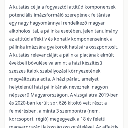
A kutatás célja a fogyasztói attitűd komponensek
potenciális imázsformáló szerepének feltárása
egy nagy hagyománnyal rendelkező magyar
alkoholos ital, a pálinka esetében. Jelen tanulmány
az attitűd affektív és konatív komponenseinek a
pálinka imázsára gyakorolt hatására összpontosít.
A kutatás relevanciáját a pálinka piacának elmúlt
évekbeli bővülése valamint a házi készítésű
szeszes italok szabályozási környezetének
megváltozása adta. A házi párlat, amelyet
helytelenül házi pálinkának neveznek, nagyon
népszerű Magyarországon. A vizsgálatra 2019-ben
és 2020-ban került sor, 626 kitöltő vett részt a
felmérésben, a minta 3 szempontra (nem,
korcsoport, régió) megegyezik a 18 év feletti
magyarországi lakosság összetételével. Az affektív