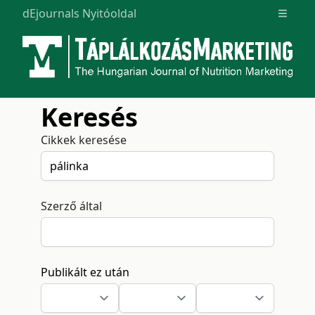
dEjournals Nyitóoldal
Open m
Keresés
Cikkek keresése
Szerző által
Publikált ez után