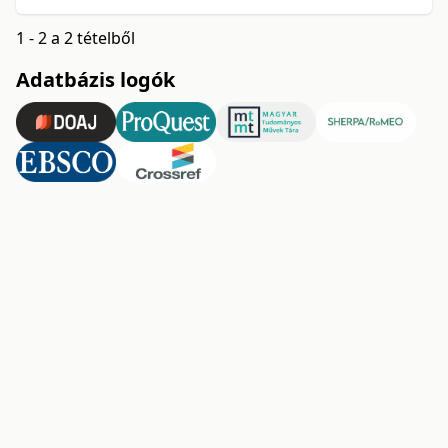
1 - 2 a 2 tételből
Adatbázis logók