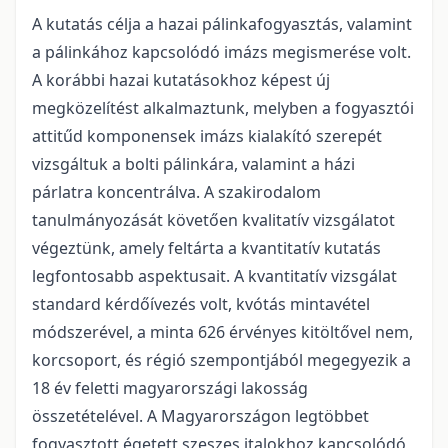
A kutatás célja a hazai pálinkafogyasztás, valamint
a pálinkához kapcsolódó imázs megismerése volt.
A korábbi hazai kutatásokhoz képest új
megközelítést alkalmaztunk, melyben a fogyasztói
attitűd komponensek imázs kialakító szerepét
vizsgáltuk a bolti pálinkára, valamint a házi
párlatra koncentrálva. A szakirodalom
tanulmányozását követően kvalitatív vizsgálatot
végeztünk, amely feltárta a kvantitatív kutatás
legfontosabb aspektusait. A kvantitatív vizsgálat
standard kérdőívezés volt, kvótás mintavétel
módszerével, a minta 626 érvényes kitöltővel nem,
korcsoport, és régió szempontjából megegyezik a
18 év feletti magyarországi lakosság
összetételével. A Magyarországon legtöbbet
fogyasztott égetett szeszes italokhoz kapcsolódó