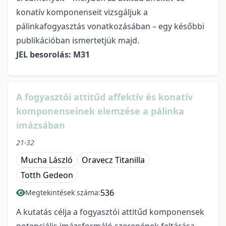
konatív komponenseit vizsgáljuk a
pálinkafogyasztás vonatkozásában – egy későbbi
publikációban ismertetjük majd.
JEL besorolás: M31
A fogyasztói attitűd affektív és konatív
komponenseinek elemzése a pálinka
imázsában
21-32
Mucha László
Oravecz Titanilla
Totth Gedeon
536
Megtekintések száma:
A kutatás célja a fogyasztói attitűd komponensek