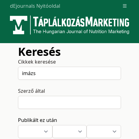
dEjournals Nyitóoldal
Open m
Keresés
Cikkek keresése
Szerző által
Publikált ez után