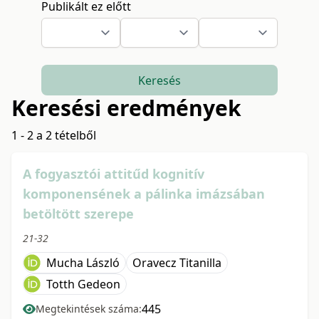
Publikált ez előtt
Keresés
Keresési eredmények
1 - 2 a 2 tételből
A fogyasztói attitűd kognitív
komponensének a pálinka imázsában
betöltött szerepe
21-32
Mucha László
Oravecz Titanilla
Totth Gedeon
445
Megtekintések száma: