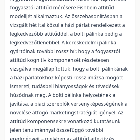
fogyasztói attitűd mérésére Fishbein attitűd
modelljét alkalmaztuk. Az összehasonlításban a
vizsgált hét ital közül a házi párlat rendelkezett a
legkedvezőbb attitűddel, a bolti pálinka pedig a
legkedvezőtlenebbel. A kereskedelmi pálinka
gyártóinak további rossz hír, hogy a fogyasztói
attitűd kognitív komponensét részletesen
vizsgálva megállapítottuk, hogy a bolti pálinkának
a házi párlatokhoz képesti rossz imázsa mögött
ismereti, tudásbeli hiányosságok és tévedések
húzódnak meg. A bolti pálinka helyzetének a
javítása, a piaci szereplők versenyképességének a
növelése átfogó marketingstratégiát igényel. Az
attitűd komponensekre vonatkozó kutatásunk
jelen tanulmánnyal összefüggő további
eredményeit – melyben az attitűd affektív és