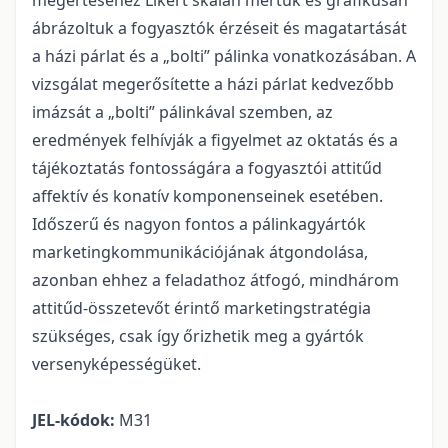
megértéséhez Likert skálán mértük és grafikusan
ábrázoltuk a fogyasztók érzéseit és magatartását
a házi párlat és a „bolti” pálinka vonatkozásában. A
vizsgálat megerősítette a házi párlat kedvezőbb
imázsát a „bolti” pálinkával szemben, az
eredmények felhívják a figyelmet az oktatás és a
tájékoztatás fontosságára a fogyasztói attitűd
affektív és konatív komponenseinek esetében.
Időszerű és nagyon fontos a pálinkagyártók
marketingkommunikációjának átgondolása,
azonban ehhez a feladathoz átfogó, mindhárom
attitűd-összetevőt érintő marketingstratégia
szükséges, csak így őrizhetik meg a gyártók
versenyképességüket.
JEL-kódok:
M31