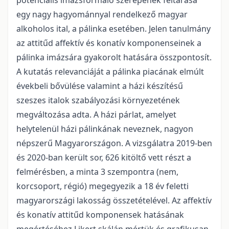
potenciális imázsformáló szerepének feltárása
egy nagy hagyománnyal rendelkező magyar
alkoholos ital, a pálinka esetében. Jelen tanulmány
az attitűd affektív és konatív komponenseinek a
pálinka imázsára gyakorolt hatására összpontosít.
A kutatás relevanciáját a pálinka piacának elmúlt
évekbeli bővülése valamint a házi készítésű
szeszes italok szabályozási környezetének
megváltozása adta. A házi párlat, amelyet
helytelenül házi pálinkának neveznek, nagyon
népszerű Magyarországon. A vizsgálatra 2019-ben
és 2020-ban került sor, 626 kitöltő vett részt a
felmérésben, a minta 3 szempontra (nem,
korcsoport, régió) megegyezik a 18 év feletti
magyarországi lakosság összetételével. Az affektív
és konatív attitűd komponensek hatásának