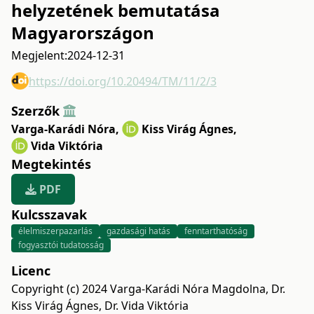
helyzetének bemutatása
Magyarországon
Megjelent:
2024-12-31
https://doi.org/10.20494/TM/11/2/3
Szerzők
Varga-Karádi Nóra
,
Kiss Virág Ágnes
,
Vida Viktória
Megtekintés
PDF
Kulcsszavak
élelmiszerpazarlás
gazdasági hatás
fenntarthatóság
fogyasztói tudatosság
Licenc
Copyright (c) 2024 Varga-Karádi Nóra Magdolna, Dr.
Kiss Virág Ágnes, Dr. Vida Viktória