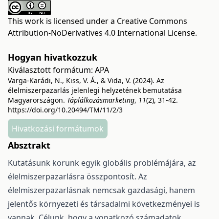
This work is licensed under a
Creative Commons
Attribution-NoDerivatives 4.0 International License
.
Hogyan hivatkozzuk
Kiválasztott formátum:
APA
Varga-Karádi, N., Kiss, V. Á., & Vida, V. (2024). Az
élelmiszerpazarlás jelenlegi helyzetének bemutatása
Magyarországon.
Táplálkozásmarketing
,
11
(2), 31-42.
https://doi.org/10.20494/TM/11/2/3
Hivatkozási formátumok
Absztrakt
Kutatásunk korunk egyik globális problémájára, az
élelmiszerpazarlásra összpontosít. Az
élelmiszerpazarlásnak nemcsak gazdasági, hanem
jelentős környezeti és társadalmi következményei is
vannak. Célunk, hogy a vonatkozó számadatok