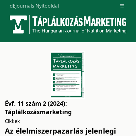
dEjournals Nyitóoldal
Open m
Évf. 11 szám 2 (2024):
Táplálkozásmarketing
Cikkek
Az élelmiszerpazarlás jelenlegi