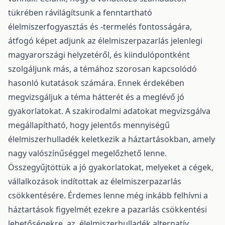
tükrében rávilágítsunk a fenntartható
élelmiszerfogyasztás és -termelés fontosságára,
átfogó képet adjunk az élelmiszerpazarlás jelenlegi
magyarországi helyzetéről, és kiindulópontként
szolgáljunk más, a témához szorosan kapcsolódó
hasonló kutatások számára. Ennek érdekében
megvizsgáljuk a téma hátterét és a meglévő jó
gyakorlatokat. A szakirodalmi adatokat megvizsgálva
megállapítható, hogy jelentős mennyiségű
élelmiszerhulladék keletkezik a háztartásokban, amely
nagy valószínűséggel megelőzhető lenne.
Összegyűjtöttük a jó gyakorlatokat, melyeket a cégek,
vállalkozások indítottak az élelmiszerpazarlás
csökkentésére. Érdemes lenne még inkább felhívni a
háztartások figyelmét ezekre a pazarlás csökkentési
lehetőségekre, az élelmiszerhulladék alternatív