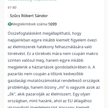
61-80
Szűcs Róbert Sándor
1699
Megtekintések száma:
Összefoglalásként megállapítható, hogy
napjainkban egyre inkább kiemelt figyelem övezi
az élelmiszerek hatékony felhasználására való
törekvést. Ez a törekvés mára nem csupán makro
szinten valósul meg, hanem egyre inkább
megjelenik a háztartások gondolatkörében is. A
pazarlás nem csupán a tőlünk kedvezőbb
gazdasági mutatószámokkal rendelkező országok
problémája, hanem bizony „mi” is vagyunk azok az
„ők”, akik pazarolják az élelmiszert. Egy olyan
országban, mint hazánk, ahol az EU átlagához
viszonyított jövedelemszint alacsony, kiemelt