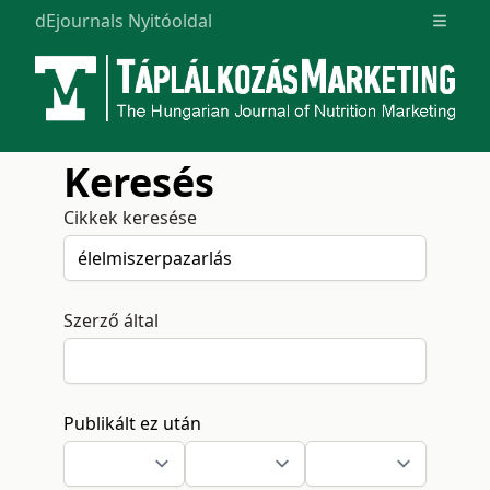
dEjournals Nyitóoldal
Open m
Keresés
Cikkek keresése
Szerző által
Publikált ez után