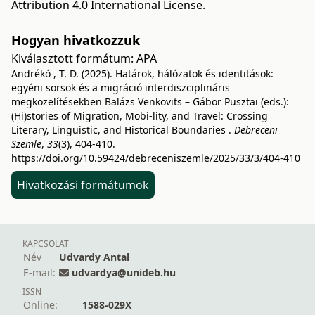
Attribution 4.0 International License
.
Hogyan hivatkozzuk
Kiválasztott formátum:
APA
Andrékó , T. D. (2025). Határok, hálózatok és identitások:
egyéni sorsok és a migráció interdiszciplináris
megközelítésekben Balázs Venkovits – Gábor Pusztai (eds.):
(Hi)stories of Migration, Mobi-lity, and Travel: Crossing
Literary, Linguistic, and Historical Boundaries .
Debreceni
Szemle
,
33
(3), 404-410.
https://doi.org/10.59424/debreceniszemle/2025/33/3/404-410
Hivatkozási formátumok
KAPCSOLAT
Név
Udvardy Antal
E-mail:
udvardya@unideb.hu
ISSN
Online:
1588-029X