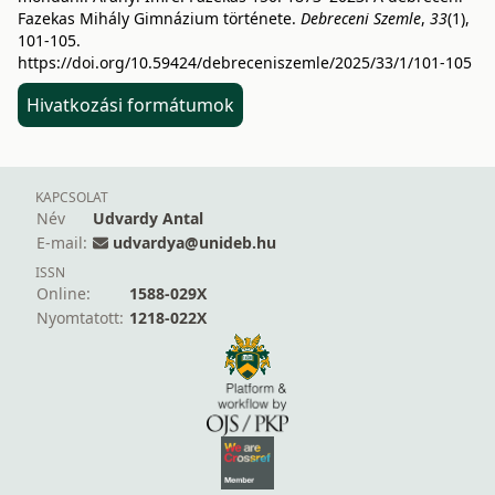
Fazekas Mihály Gimnázium története.
Debreceni Szemle
,
33
(1),
101-105.
https://doi.org/10.59424/debreceniszemle/2025/33/1/101-105
Hivatkozási formátumok
KAPCSOLAT
Név
Udvardy Antal
E-mail:
udvardya@unideb.hu
ISSN
Online:
1588-029X
Nyomtatott:
1218-022X