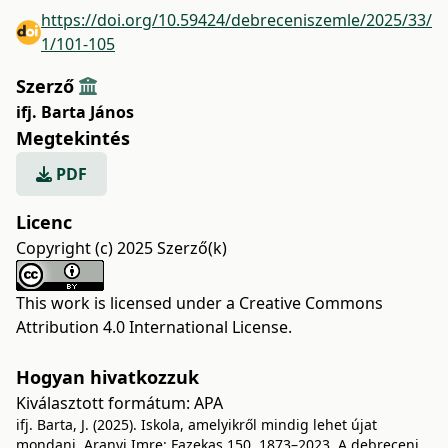
https://doi.org/10.59424/debreceniszemle/2025/33/
1/101-105
Szerző
ifj. Barta János
Megtekintés
PDF
Licenc
Copyright (c) 2025 Szerző(k)
This work is licensed under a
Creative Commons
Attribution 4.0 International License
.
Hogyan hivatkozzuk
Kiválasztott formátum:
APA
ifj. Barta, J. (2025). Iskola, amelyikről mindig lehet újat
mondani. Aranyi Imre: Fazekas 150. 1873–2023. A debreceni