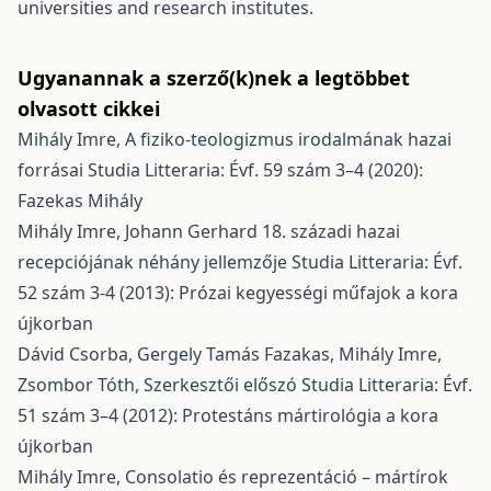
universities and research institutes.
Ugyanannak a szerző(k)nek a legtöbbet
olvasott cikkei
Mihály Imre,
A fiziko-teologizmus irodalmának hazai
forrásai
Studia Litteraria: Évf. 59 szám 3–4 (2020):
Fazekas Mihály
Mihály Imre,
Johann Gerhard 18. századi hazai
recepciójának néhány jellemzője
Studia Litteraria: Évf.
52 szám 3-4 (2013): Prózai kegyességi műfajok a kora
újkorban
Dávid Csorba, Gergely Tamás Fazakas, Mihály Imre,
Zsombor Tóth,
Szerkesztői előszó
Studia Litteraria: Évf.
51 szám 3–4 (2012): Protestáns mártirológia a kora
újkorban
Mihály Imre,
Consolatio és reprezentáció – mártírok