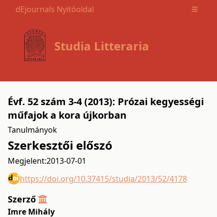
dEjournals Nyitóoldal
Open m
Studia Litteraria
Évf. 52 szám 3-4 (2013): Prózai kegyességi
műfajok a kora újkorban
Tanulmányok
Szerkesztői előszó
Megjelent:
2013-07-01
https://doi.org/10.37415/studia/2013/52/4178
Szerző
Imre Mihály