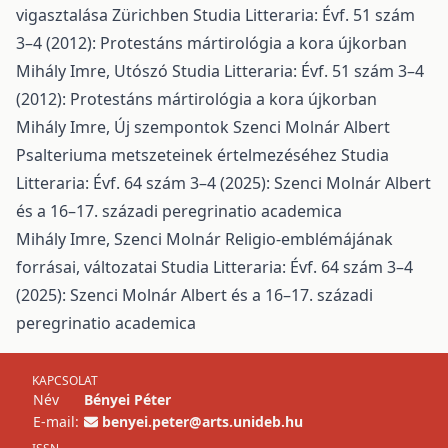
vigasztalása Zürichben
Studia Litteraria: Évf. 51 szám
3–4 (2012): Protestáns mártirológia a kora újkorban
Mihály Imre,
Utószó
Studia Litteraria: Évf. 51 szám 3–4
(2012): Protestáns mártirológia a kora újkorban
Mihály Imre,
Új szempontok Szenci Molnár Albert
Psalteriuma metszeteinek értelmezéséhez
Studia
Litteraria: Évf. 64 szám 3–4 (2025): Szenci Molnár Albert
és a 16–17. századi peregrinatio academica
Mihály Imre,
Szenci Molnár Religio-emblémájának
forrásai, változatai
Studia Litteraria: Évf. 64 szám 3–4
(2025): Szenci Molnár Albert és a 16–17. századi
peregrinatio academica
KAPCSOLAT
Név
Bényei Péter
E-mail:
benyei.peter@arts.unideb.hu