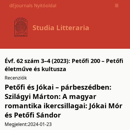
dEjournals Nyitóoldal
Open m
Studia Litteraria
Évf. 62 szám 3–4 (2023): Petőfi 200 – Petőfi
életműve és kultusza
Recenziók
Petőfi és Jókai – párbeszédben:
Szilágyi Márton: A magyar
romantika ikercsillagai: Jókai Mór
és Petőfi Sándor
Megjelent:
2024-01-23