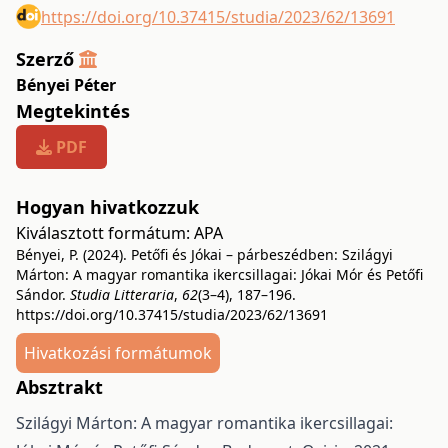
https://doi.org/10.37415/studia/2023/62/13691
Szerző
Bényei Péter
Megtekintés
PDF
Hogyan hivatkozzuk
Kiválasztott formátum:
APA
Bényei, P. (2024). Petőfi és Jókai – párbeszédben: Szilágyi
Márton: A magyar romantika ikercsillagai: Jókai Mór és Petőfi
Sándor.
Studia Litteraria
,
62
(3–4), 187–196.
https://doi.org/10.37415/studia/2023/62/13691
Hivatkozási formátumok
Absztrakt
Szilágyi Márton: A magyar romantika ikercsillagai: