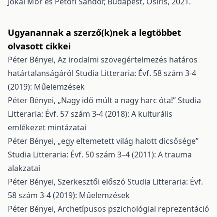
Jókai Mór és Petőfi Sándor, Budapest, Osiris, 2021.
Ugyanannak a szerző(k)nek a legtöbbet
olvasott cikkei
Péter Bényei,
Az irodalmi szövegértelmezés határos
határtalanságáról
Studia Litteraria: Évf. 58 szám 3-4
(2019): Műelemzések
Péter Bényei,
„Nagy idő múlt a nagy harc óta!”
Studia
Litteraria: Évf. 57 szám 3-4 (2018): A kulturális
emlékezet mintázatai
Péter Bényei,
„egy eltemetett világ halott dicsősége”
Studia Litteraria: Évf. 50 szám 3–4 (2011): A trauma
alakzatai
Péter Bényei,
Szerkesztői előszó
Studia Litteraria: Évf.
58 szám 3-4 (2019): Műelemzések
Péter Bényei,
Archetípusos pszichológiai reprezentáció