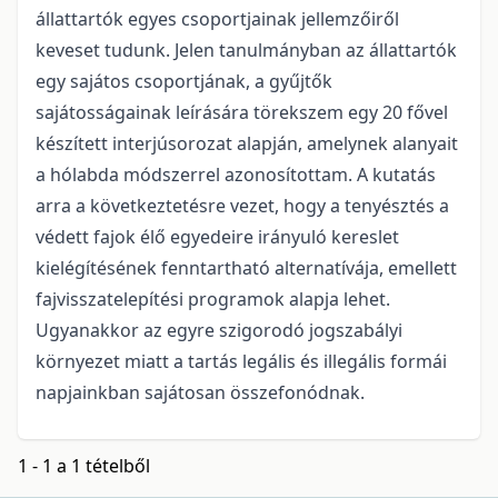
állattartók egyes csoportjainak jellemzőiről
keveset tudunk. Jelen tanulmányban az állattartók
egy sajátos csoportjának, a gyűjtők
sajátosságainak leírására törekszem egy 20 fővel
készített interjúsorozat alapján, amelynek alanyait
a hólabda módszerrel azonosítottam. A kutatás
arra a következtetésre vezet, hogy a tenyésztés a
védett fajok élő egyedeire irányuló kereslet
kielégítésének fenntartható alternatívája, emellett
fajvisszatelepítési programok alapja lehet.
Ugyanakkor az egyre szigorodó jogszabályi
környezet miatt a tartás legális és illegális formái
napjainkban sajátosan összefonódnak.
1 - 1 a 1 tételből