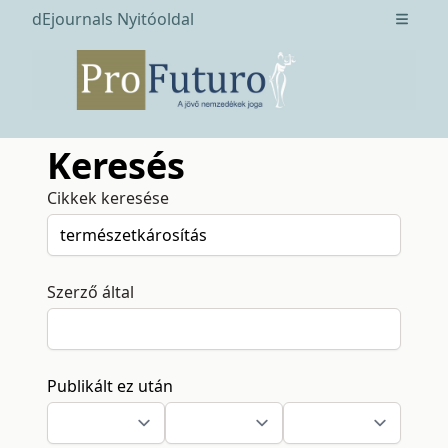
dEjournals Nyitóoldal
Open m
Keresés
Cikkek keresése
Szerző által
Publikált ez után