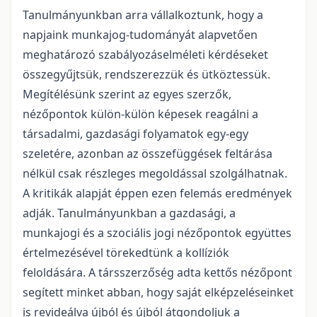
Tanulmányunkban arra vállalkoztunk, hogy a
napjaink munkajog-tudományát alapvetően
meghatározó szabályozáselméleti kérdéseket
összegyűjtsük, rendszerezzük és ütköztessük.
Megítélésünk szerint az egyes szerzők,
nézőpontok külön-külön képesek reagálni a
társadalmi, gazdasági folyamatok egy-egy
szeletére, azonban az összefüggések feltárása
nélkül csak részleges megoldással szolgálhatnak.
A kritikák alapját éppen ezen felemás eredmények
adják. Tanulmányunkban a gazdasági, a
munkajogi és a szociális jogi nézőpontok együttes
értelmezésével törekedtünk a kollíziók
feloldására. A társszerzőség adta kettős nézőpont
segített minket abban, hogy saját elképzeléseinket
is revideálva újból és újból átgondoljuk a