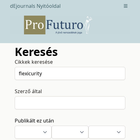
dEjournals Nyitóoldal
Open m
Keresés
Cikkek keresése
Szerző által
Publikált ez után