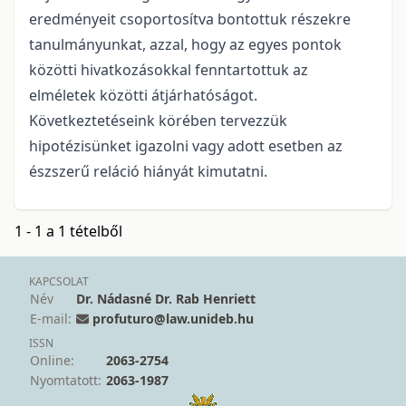
eredményeit csoportosítva bontottuk részekre
tanulmányunkat, azzal, hogy az egyes pontok
közötti hivatkozásokkal fenntartottuk az
elméletek közötti átjárhatóságot.
Következtetéseink körében tervezzük
hipotézisünket igazolni vagy adott esetben az
észszerű reláció hiányát kimutatni.
1 - 1 a 1 tételből
KAPCSOLAT
Név
Dr. Nádasné Dr. Rab Henriett
E-mail:
profuturo@law.unideb.hu
ISSN
Online:
2063-2754
Nyomtatott:
2063-1987