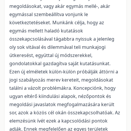
megoldásokat, vagy akár egymás mellé-, akár
egymással szembeállítva vonjunk le
következtetéseket. Munkánk célja, hogy az
egymás mellett haladó kutatások
összekapcsolásával tágabbra nyissuk a jelenleg
oly sok vitával és dilemmával teli munkajogi
útkeresést, egyúttal új módszerekkel,
gondolatokkal gazdagítva saját kutatásunkat.
Ezen új elméletek külön-külön próbálják áttörni a
jogi szabályozás merev kereteit, megoldásokat
találni a vázolt problémákra. Koncepciónk, hogy
ugyan eltérő kiindulási alapok, nézőpontok és
megoldási javaslatok megfogalmazására került
sor, azok a közös cél okán összekapcsolhatóak. Az
elemzésünk ívét ezek a kapcsolódási pontok
adják. Ennek megfelelően az egyes területek