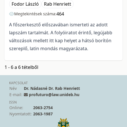
Fodor László
Rab Henriett
464
Megtekintések száma:
A főszerkesztő előszavában ismerteti az adott
lapszám tartalmát. A folyóiratot érintő, legújabb
változások mellett itt kap helyet a hátsó borítón
szereplő, latin mondás magyarázata.
1 - 6 a 6 tételből
KAPCSOLAT
Név
Dr. Nádasné Dr. Rab Henriett
E-mail:
profuturo@law.unideb.hu
ISSN
Online:
2063-2754
Nyomtatott:
2063-1987