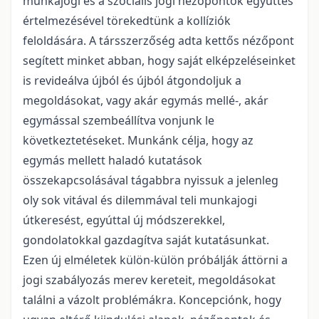
munkajogi és a szociális jogi nézőpontok együttes
értelmezésével törekedtünk a kollíziók
feloldására. A társszerzőség adta kettős nézőpont
segített minket abban, hogy saját elképzeléseinket
is revideálva újból és újból átgondoljuk a
megoldásokat, vagy akár egymás mellé-, akár
egymással szembeállítva vonjunk le
következtetéseket. Munkánk célja, hogy az
egymás mellett haladó kutatások
összekapcsolásával tágabbra nyissuk a jelenleg
oly sok vitával és dilemmával teli munkajogi
útkeresést, egyúttal új módszerekkel,
gondolatokkal gazdagítva saját kutatásunkat.
Ezen új elméletek külön-külön próbálják áttörni a
jogi szabályozás merev kereteit, megoldásokat
találni a vázolt problémákra. Koncepciónk, hogy