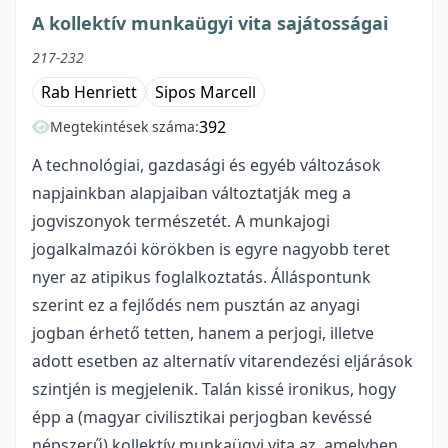
A kollektív munkaügyi vita sajátosságai
217-232
Rab Henriett
Sipos Marcell
392
Megtekintések száma:
A technológiai, gazdasági és egyéb változások
napjainkban alapjaiban változtatják meg a
jogviszonyok természetét. A munkajogi
jogalkalmazói körökben is egyre nagyobb teret
nyer az atipikus foglalkoztatás. Álláspontunk
szerint ez a fejlődés nem pusztán az anyagi
jogban érhető tetten, hanem a perjogi, illetve
adott esetben az alternatív vitarendezési eljárások
szintjén is megjelenik. Talán kissé ironikus, hogy
épp a (magyar civilisztikai perjogban kevéssé
népszerű) kollektív munkaügyi vita az, amelyben