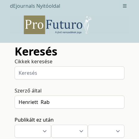
dEjournals Nyitóoldal
Open m
Keresés
Cikkek keresése
Szerző által
Publikált ez után