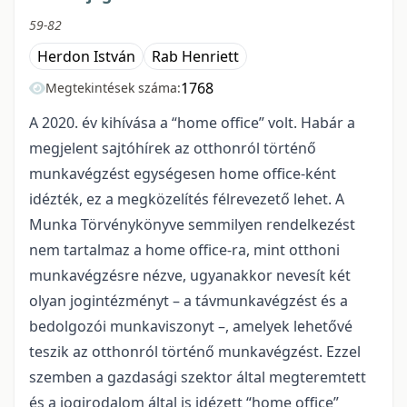
59-82
Herdon István
Rab Henriett
1768
Megtekintések száma:
A 2020. év kihívása a “home office” volt. Habár a
megjelent sajtóhírek az otthonról történő
munkavégzést egységesen home office-ként
idézték, ez a megközelítés félrevezető lehet. A
Munka Törvénykönyve semmilyen rendelkezést
nem tartalmaz a home office-ra, mint otthoni
munkavégzésre nézve, ugyanakkor nevesít két
olyan jogintézményt – a távmunkavégzést és a
bedolgozói munkaviszonyt –, amelyek lehetővé
teszik az otthonról történő munkavégzést. Ezzel
szemben a gazdasági szektor által megteremtett
és a jogirodalom által is idézett “home office”