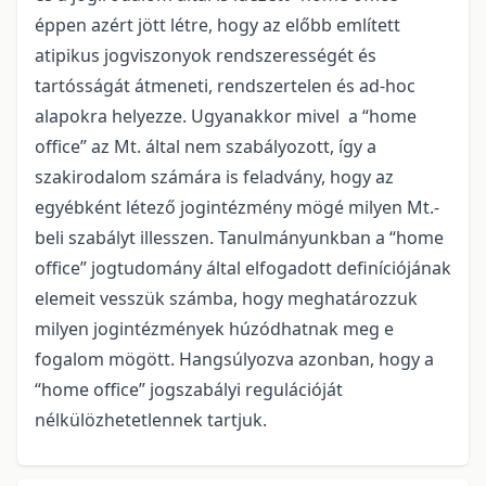
éppen azért jött létre, hogy az előbb említett
atipikus jogviszonyok rendszerességét és
tartósságát átmeneti, rendszertelen és ad-hoc
alapokra helyezze. Ugyanakkor mivel a “home
office” az Mt. által nem szabályozott, így a
szakirodalom számára is feladvány, hogy az
egyébként létező jogintézmény mögé milyen Mt.-
beli szabályt illesszen. Tanulmányunkban a “home
office” jogtudomány által elfogadott definíciójának
elemeit vesszük számba, hogy meghatározzuk
milyen jogintézmények húzódhatnak meg e
fogalom mögött. Hangsúlyozva azonban, hogy a
“home office” jogszabályi regulációját
nélkülözhetetlennek tartjuk.