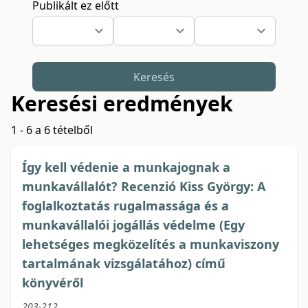
Publikált ez előtt
Keresés
Keresési eredmények
1 - 6 a 6 tételből
Így kell védenie a munkajognak a
munkavállalót? Recenzió Kiss György: A
foglalkoztatás rugalmassága és a
munkavállalói jogállás védelme (Egy
lehetséges megközelítés a munkaviszony
tartalmának vizsgálatához) című
könyvéről
203-212