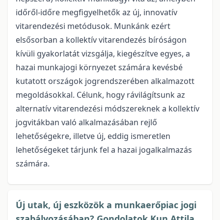
időről-időre megfigyelhetők az új, innovatív
vitarendezési metódusok. Munkánk ezért
elsősorban a kollektív vitarendezés bíróságon
kívüli gyakorlatát vizsgálja, kiegészítve egyes, a
hazai munkajogi környezet számára kevésbé
kutatott országok jogrendszerében alkalmazott
megoldásokkal. Célunk, hogy rávilágítsunk az
alternatív vitarendezési módszereknek a kollektív
jogvitákban való alkalmazásában rejlő
lehetőségekre, illetve új, eddig ismeretlen
lehetőségeket tárjunk fel a hazai jogalkalmazás
számára.
Új utak, új eszközök a munkaerőpiac jogi
szabályozásában? Gondolatok Kun Attila