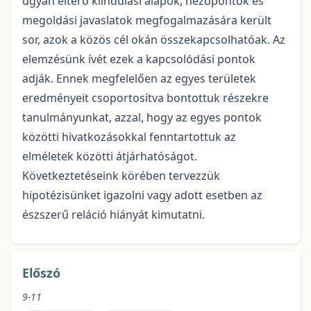
ugyan eltérő kiindulási alapok, nézőpontok és
megoldási javaslatok megfogalmazására került
sor, azok a közös cél okán összekapcsolhatóak. Az
elemzésünk ívét ezek a kapcsolódási pontok
adják. Ennek megfelelően az egyes területek
eredményeit csoportosítva bontottuk részekre
tanulmányunkat, azzal, hogy az egyes pontok
közötti hivatkozásokkal fenntartottuk az
elméletek közötti átjárhatóságot.
Következtetéseink körében tervezzük
hipotézisünket igazolni vagy adott esetben az
észszerű reláció hiányát kimutatni.
Előszó
9-11