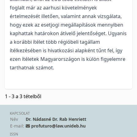
foglalt már az aarhusi követelmények
értelmezését illetően, valamint annak vizsgálata,
hogy ezek az esetjogi megállapítások mennyiben
kaphattak határokon átívelő jelentőséget. Ugyanis
a korábbi ítélet több régióbeli tagállam
ítélkezésében is hivatkozási alapként tűnt fel, így
ezen ítéletek Magyarországon is külön figyelemre
tarthatnak számot.
1 - 3 a 3 tételből
KAPCSOLAT
Név
Dr. Nádasné Dr. Rab Henriett
E-mail:
profuturo@law.unideb.hu
ISSN