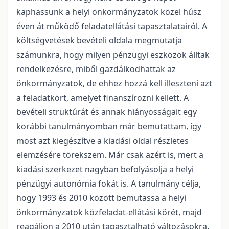
kaphassunk a helyi önkormányzatok közel húsz
éven át működő feladatellátási tapasztalatairól. A
költségvetések bevételi oldala megmutatja
számunkra, hogy milyen pénzügyi eszközök álltak
rendelkezésre, miből gazdálkodhattak az
önkormányzatok, de ehhez hozzá kell illeszteni azt
a feladatkört, amelyet finanszírozni kellett. A
bevételi struktúrát és annak hiányosságait egy
korábbi tanulmányomban már bemutattam, így
most azt kiegészítve a kiadási oldal részletes
elemzésére törekszem. Már csak azért is, mert a
kiadási szerkezet nagyban befolyásolja a helyi
pénzügyi autonómia fokát is. A tanulmány célja,
hogy 1993 és 2010 között bemutassa a helyi
önkormányzatok közfeladat-ellátási körét, majd
reagáljon a 2010 után tapasztalható változásokra,