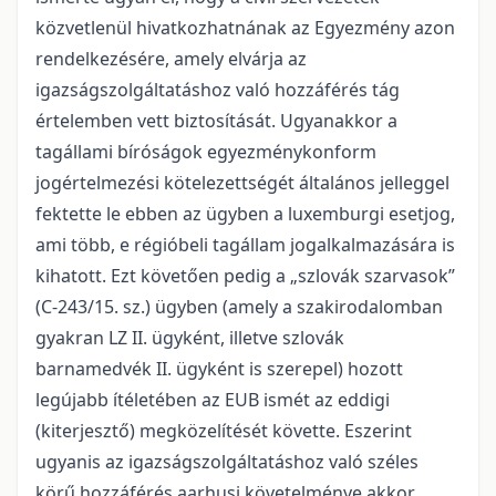
közvetlenül hivatkozhatnának az Egyezmény azon
rendelkezésére, amely elvárja az
igazságszolgáltatáshoz való hozzáférés tág
értelemben vett biztosítását. Ugyanakkor a
tagállami bíróságok egyezménykonform
jogértelmezési kötelezettségét általános jelleggel
fektette le ebben az ügyben a luxemburgi esetjog,
ami több, e régióbeli tagállam jogalkalmazására is
kihatott. Ezt követően pedig a „szlovák szarvasok”
(C-243/15. sz.) ügyben (amely a szakirodalomban
gyakran LZ II. ügyként, illetve szlovák
barnamedvék II. ügyként is szerepel) hozott
legújabb ítéletében az EUB ismét az eddigi
(kiterjesztő) megközelítését követte. Eszerint
ugyanis az igazságszolgáltatáshoz való széles
körű hozzáférés aarhusi követelménye akkor