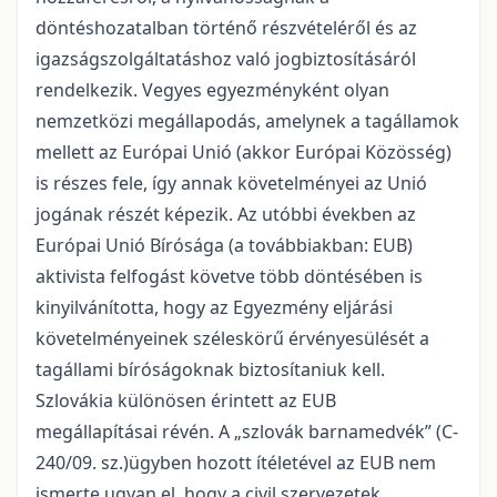
döntéshozatalban történő részvételéről és az
igazságszolgáltatáshoz való jogbiztosításáról
rendelkezik. Vegyes egyezményként olyan
nemzetközi megállapodás, amelynek a tagállamok
mellett az Európai Unió (akkor Európai Közösség)
is részes fele, így annak követelményei az Unió
jogának részét képezik. Az utóbbi években az
Európai Unió Bírósága (a továbbiakban: EUB)
aktivista felfogást követve több döntésében is
kinyilvánította, hogy az Egyezmény eljárási
követelményeinek széleskörű érvényesülését a
tagállami bíróságoknak biztosítaniuk kell.
Szlovákia különösen érintett az EUB
megállapításai révén. A „szlovák barnamedvék” (C-
240/09. sz.)ügyben hozott ítéletével az EUB nem
ismerte ugyan el, hogy a civil szervezetek