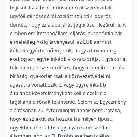
teljesül, ha a fellépni kívánó civil szervezetek
ügyféli minőségéről azelőtt születik jogerős
döntés, hogy az alapeljárás jogerősen lezárulna. A
címben említett tagállami eljárási autonómia bár
elméletileg máig érvényesül, az EUB aarhusi
ítéletei egyértelműen jelzik, hogy a luxemburgi
esetjog azt egyre inkább visszaszorítja. E gyakorlat
tükrében persze kérdéses, hogy az említett uniós
bírósági gyakorlat csak a környezetvédelmi
ágazatra vonatkozik-e, vagy egyre inkább
általános követelményként kell-e ezekre a
tagállami bírónak tekintenie. Célom az Egyezmény
aláírásának 20. évfordulóján annak bemutatása,
hogy ez az aktivista hozzáállás milyen típusú
ügyekben merült fel egy olyan szomszédos
államban, ahol az EUB több esetben is állást