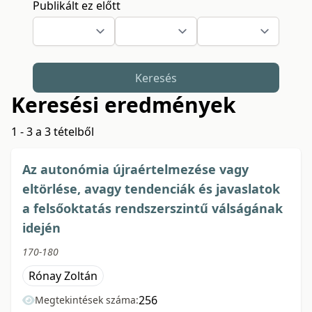
Publikált ez előtt
Keresés
Keresési eredmények
1 - 3 a 3 tételből
Az autonómia újraértelmezése vagy
eltörlése, avagy tendenciák és javaslatok
a felsőoktatás rendszerszintű válságának
idején
170-180
Rónay Zoltán
256
Megtekintések száma: