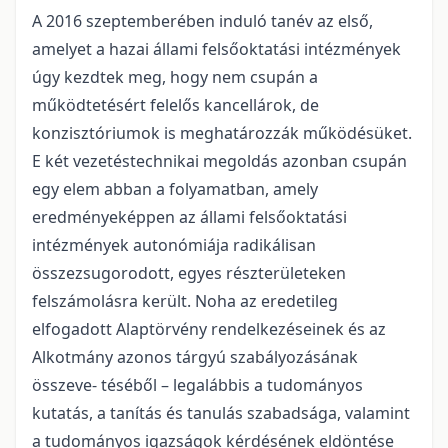
A 2016 szeptemberében induló tanév az első,
amelyet a hazai állami felsőoktatási intézmények
úgy kezdtek meg, hogy nem csupán a
működtetésért felelős kancellárok, de
konzisztóriumok is meghatározzák működésüket.
E két vezetéstechnikai megoldás azonban csupán
egy elem abban a folyamatban, amely
eredményeképpen az állami felsőoktatási
intézmények autonómiája radikálisan
összezsugorodott, egyes részterületeken
felszámolásra került. Noha az eredetileg
elfogadott Alaptörvény rendelkezéseinek és az
Alkotmány azonos tárgyú szabályozásának
összeve- téséből – legalábbis a tudományos
kutatás, a tanítás és tanulás szabadsága, valamint
a tudományos igazságok kérdésének eldöntése