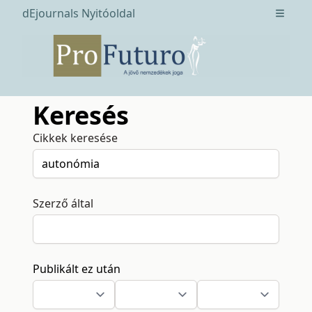
dEjournals Nyitóoldal
Open m
Keresés
Cikkek keresése
Szerző által
Publikált ez után