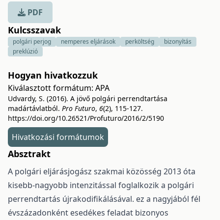
PDF
Kulcsszavak
polgári perjog
nemperes eljárások
perköltség
bizonyítás
preklúzió
Hogyan hivatkozzuk
Kiválasztott formátum:
APA
Udvardy, S. (2016). A jövő polgári perrendtartása
madártávlatból.
Pro Futuro
,
6
(2), 115-127.
https://doi.org/10.26521/Profuturo/2016/2/5190
Hivatkozási formátumok
Absztrakt
A polgári eljárásjogász szakmai közösség 2013 óta
kisebb-nagyobb intenzitással foglalkozik a polgári
perrendtartás újrakodifikálásával. ez a nagyjából fél
évszázadonként esedékes feladat bizonyos