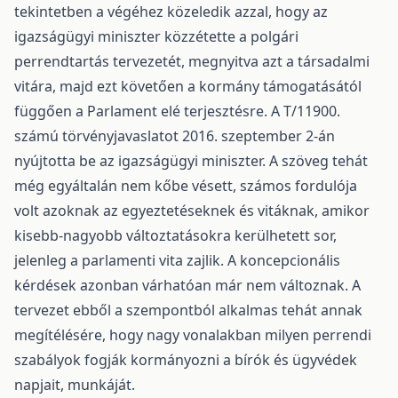
tekintetben a végéhez közeledik azzal, hogy az
igazságügyi miniszter közzétette a polgári
perrendtartás tervezetét, megnyitva azt a társadalmi
vitára, majd ezt követően a kormány támogatásától
függően a Parlament elé terjesztésre. A T/11900.
számú törvényjavaslatot 2016. szeptember 2-án
nyújtotta be az igazságügyi miniszter. A szöveg tehát
még egyáltalán nem kőbe vésett, számos fordulója
volt azoknak az egyeztetéseknek és vitáknak, amikor
kisebb-nagyobb változtatásokra kerülhetett sor,
jelenleg a parlamenti vita zajlik. A koncepcionális
kérdések azonban várhatóan már nem változnak. A
tervezet ebből a szempontból alkalmas tehát annak
megítélésére, hogy nagy vonalakban milyen perrendi
szabályok fogják kormányozni a bírók és ügyvédek
napjait, munkáját.