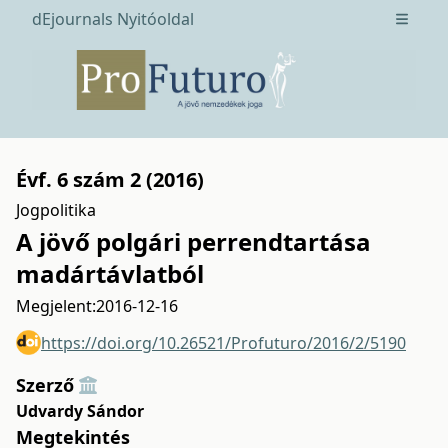
dEjournals Nyitóoldal
Open m
Évf. 6 szám 2 (2016)
Jogpolitika
A jövő polgári perrendtartása
madártávlatból
Megjelent:
2016-12-16
https://doi.org/10.26521/Profuturo/2016/2/5190
Szerző
Udvardy Sándor
Megtekintés