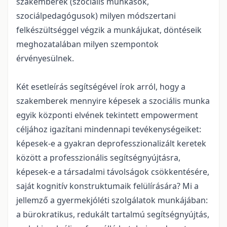
szakemberek (szociális munkások,
szociálpedagógusok) milyen módszertani
felkészültséggel végzik a munkájukat, döntéseik
meghozatalában milyen szempontok
érvényesülnek.
Két esetleírás segítségével írok arról, hogy a
szakemberek mennyire képesek a szociális munka
egyik központi elvének tekintett empowerment
céljához igazítani mindennapi tevékenységeiket:
képesek-e a gyakran deprofesszionalizált keretek
között a professzionális segítségnyújtásra,
képesek-e a társadalmi távolságok csökkentésére,
saját kognitív konstruktumaik felülírására? Mi a
jellemző a gyermekjóléti szolgálatok munkájában:
a bürokratikus, redukált tartalmú segítségnyújtás,