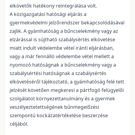
elkövetők hatékony reintegrálása volt.
A közigazgatási hatósági eljárás a
gyermekvédelmi jelzőrendszer bekapcsolódásával
zajlik. A gyámhatóság a bűncselekmény vagy az
elzárással is sújtható szabálysértés elkövetése
miatt indult védelembe vétel iránti eljárásban,
vagy a már fennálló védelembe vétel mellett a
nyomozó hatóságnak a bűncselekmény vagy a
szabálysértési hatóságnak a szabálysértés
elkövetéséről tájékoztató, a gyámhatóság felé tett
jelzését követően megkeresi a pártfogó felügyelői
szolgálatot környezettanulmány és a gyermek
veszélyeztetettségének bűnmegelőzési
szempontú kockázatértékelése beszerzése
céljából.