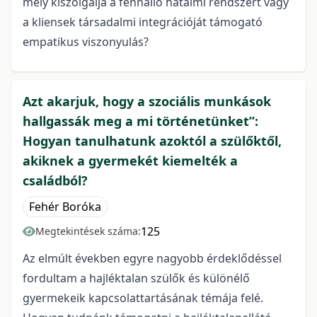
mely kiszolgálja a fennálló hatalmi rendszert vagy
a kliensek társadalmi integrációját támogató
empatikus viszonyulás?
Azt akarjuk, hogy a szociális munkások
hallgassák meg a mi történetünket”:
Hogyan tanulhatunk azoktól a szülőktől,
akiknek a gyermekét kiemelték a
családból?
Fehér Boróka
125
Megtekintések száma:
Az elmúlt években egyre nagyobb érdeklődéssel
fordultam a hajléktalan szülők és különélő
gyermekeik kapcsolattartásának témája felé.