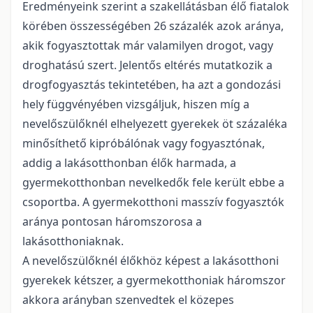
Eredményeink szerint a szakellátásban élő fiatalok
körében összességében 26 százalék azok aránya,
akik fogyasztottak már valamilyen drogot, vagy
droghatású szert. Jelentős eltérés mutatkozik a
drogfogyasztás tekintetében, ha azt a gondozási
hely függvényében vizsgáljuk, hiszen míg a
nevelőszülőknél elhelyezett gyerekek öt százaléka
minősíthető kipróbálónak vagy fogyasztónak,
addig a lakásotthonban élők harmada, a
gyermekotthonban nevelkedők fele került ebbe a
csoportba. A gyermekotthoni masszív fogyasztók
aránya pontosan háromszorosa a
lakásotthoniaknak.
A nevelőszülőknél élőkhöz képest a lakásotthoni
gyerekek kétszer, a gyermekotthoniak háromszor
akkora arányban szenvedtek el közepes