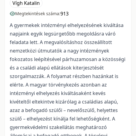
Vígh Katalin
913
Megtekintések száma:
A gyermekek intézményi elhelyezésének kiváltása
napjaink egyik legsürgetőbb megoldásra váró
feladata lett. A megvalósításhoz összeállított
nemzetközi útmutatók a nagy intézmények
fokozatos leépítésével párhuzamosan a közösségi
és a családi alapú ellátások kiterjesztését
szorgalmazzák. A folyamat részben hazánkat is
elérte. A magyar törvénykezés azonban az
intézményi elhelyezés kiváltásaként kevés
kivételtől eltekintve kizárólag a családias alapú,
azaz a befogadó szülői – nevelőszülő, helyettes
szülő – elhelyezést kínálja fel lehetőségként. A
gyermekvédelmi szakellátás meghatározó
állomásai a befogadó otthonok. A törvényi