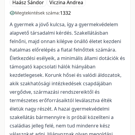
Haász Sándor
Viczina Andrea
1332
Megtekintések száma:
A gyermek a jövő kulcsa, így a gyermekvédelem
alapvető társadalmi kérdés. Szakellátásban
felnőni, majd onnan kilépve önálló életet kezdeni
hatalmas előrelépés a fiatal felnőttek számára.
Életkezdési esélyeik, a minimális állami dotációk és
támogató kapcsolati hálók hiányában
kezdetlegesek. Korunk hősei és valódi áldozatok,
akik szakhatósági intézkedések csapdájában
vergődve, származási rendszereiktől és
természetes erőforrásaiktól leválasztva élték
életük nagy részét. A hazai gyermekvédelmi
szakellátás bármennyire is próbál közelíteni a
családias jelleg felé, nem tud mindenre kész
válaszokat adni. Hiányoznak olyan megoldási