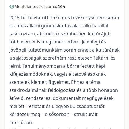
446
Megtekintések száma:
2015-től folytatott önkéntes tevékenységem során
számos állami gondoskodás alatt álló fiatallal
találkoztam, akiknek köszönhetően kultúrájuk
több elemét is megismerhettem. Jelenlegi és
jövőbeli kutatómunkáim során ennek a kultúrának
a sajátosságait szeretném részletesen feltárni és
leírni. Tanulmányomban a bőrre festett képi
kifejezésmódoknak, vagyis a tetoválásoknak
szentelek kiemelt figyelmet. Ehhez a téma
szakirodalmának feldolgozása és a több hónapon
átívelő, rendszeres, dokumentált megfigyelések
mellett 19 fiatalt és 6 egyéb kulcsadatközlőt
kérdezek meg – elsősorban – strukturált
interjúban.