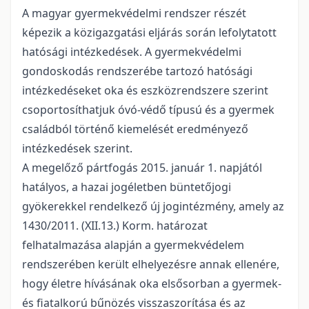
A magyar gyermekvédelmi rendszer részét
képezik a közigazgatási eljárás során lefolytatott
hatósági intézkedések. A gyermekvédelmi
gondoskodás rendszerébe tartozó hatósági
intézkedéseket oka és eszközrendszere szerint
csoportosíthatjuk óvó-védő típusú és a gyermek
családból történő kiemelését eredményező
intézkedések szerint.
A megelőző pártfogás 2015. január 1. napjától
hatályos, a hazai jogéletben büntetőjogi
gyökerekkel rendelkező új jogintézmény, amely az
1430/2011. (XII.13.) Korm. határozat
felhatalmazása alapján a gyermekvédelem
rendszerében került elhelyezésre annak ellenére,
hogy életre hívásának oka elsősorban a gyermek-
és fiatalkorú bűnözés visszaszorítása és az