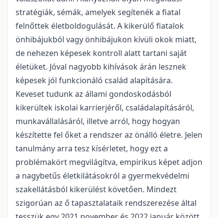
stratégiák, sémák, amelyek segítenék a fiatal
felnőttek életboldogulását. A kikerülő fiatalok
önhibájukból vagy önhibájukon kívüli okok miatt,
de nehezen képesek kontroll alatt tartani saját
életüket. Jóval nagyobb kihívások árán lesznek
képesek jól funkcionáló család alapítására.
Keveset tudunk az állami gondoskodásból
kikerültek iskolai karrierjéről, családalapításáról,
munkavállalásáról, illetve arról, hogy hogyan
készítette fel őket a rendszer az önálló életre. Jelen
tanulmány arra tesz kísérletet, hogy ezt a
problémakört megvilágítva, empirikus képet adjon
a nagybetűs életkilátásokról a gyermekvédelmi
szakellátásból kikerülést követően. Mindezt
szigorúan az ő tapasztalataik rendszerezése által
tesszük egy 2021 november és 2022 január között