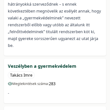
hátrányokká szerveződnek – s ennek
következtében megnövelik az esélyét annak, hogy
valaki a „gyermekvédelminek” nevezett
rendszerből előbb vagy utóbb az általunk itt
„felnőttvédelminek” titulált rendszerben köt ki,
majd gyereke sorsszerűen ugyanezt az utat járja
be.
Veszélyben a gyermekvédelem
Takács Imre
283
Megtekintések száma:
-