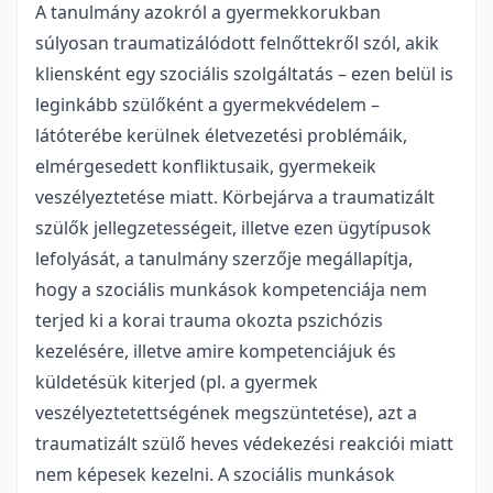
A tanulmány azokról a gyermekkorukban
súlyosan traumatizálódott felnőttekről szól, akik
kliensként egy szociális szolgáltatás – ezen belül is
leginkább szülőként a gyermekvédelem –
látóterébe kerülnek életvezetési problémáik,
elmérgesedett konfliktusaik, gyermekeik
veszélyeztetése miatt. Körbejárva a traumatizált
szülők jellegzetességeit, illetve ezen ügytípusok
lefolyását, a tanulmány szerzője megállapítja,
hogy a szociális munkások kompetenciája nem
terjed ki a korai trauma okozta pszichózis
kezelésére, illetve amire kompetenciájuk és
küldetésük kiterjed (pl. a gyermek
veszélyeztetettségének megszüntetése), azt a
traumatizált szülő heves védekezési reakciói miatt
nem képesek kezelni. A szociális munkások