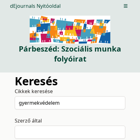
dEjournals Nyitóoldal
Open m
Párbeszéd: Szociális munka
folyóirat
Keresés
Cikkek keresése
Szerző által