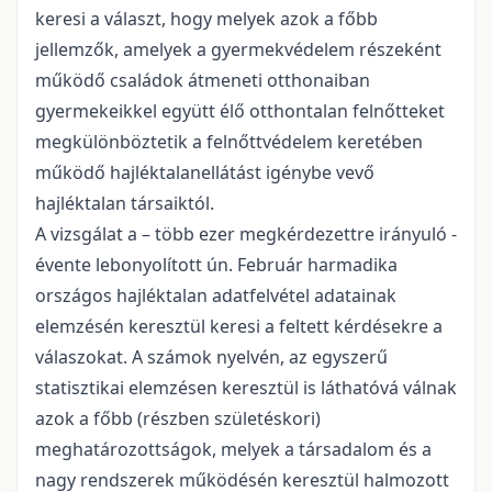
keresi a választ, hogy melyek azok a főbb
jellemzők, amelyek a gyermekvédelem részeként
működő családok átmeneti otthonaiban
gyermekeikkel együtt élő otthontalan felnőtteket
megkülönböztetik a felnőttvédelem keretében
működő hajléktalanellátást igénybe vevő
hajléktalan társaiktól.
A vizsgálat a – több ezer megkérdezettre irányuló -
évente lebonyolított ún. Február harmadika
országos hajléktalan adatfelvétel adatainak
elemzésén keresztül keresi a feltett kérdésekre a
válaszokat. A számok nyelvén, az egyszerű
statisztikai elemzésen keresztül is láthatóvá válnak
azok a főbb (részben születéskori)
meghatározottságok, melyek a társadalom és a
nagy rendszerek működésén keresztül halmozott