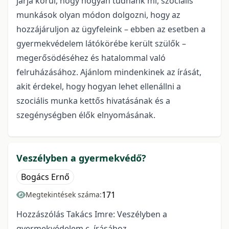
járja körül, hogy hogyan tudnánk mi, szociális
munkások olyan módon dolgozni, hogy az
hozzájáruljon az ügyfeleink – ebben az esetben a
gyermekvédelem látókörébe került szülők –
megerősödéséhez és hatalommal való
felruházásához. Ajánlom mindenkinek az írását,
akit érdekel, hogy hogyan lehet ellenállni a
szociális munka kettős hivatásának és a
szegénységben élők elnyomásának.
Veszélyben a gyermekvédő?
Bogács Ernő
171
Megtekintések száma:
Hozzászólás Takács Imre: Veszélyben a
gyermekvédelem c. írásához