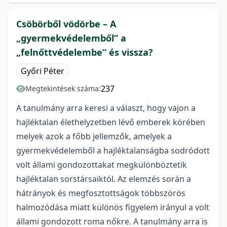
Csöbörből vödörbe – A
„gyermekvédelemből” a
„felnőttvédelembe” és vissza?
Győri Péter
237
Megtekintések száma:
A tanulmány arra keresi a választ, hogy vajon a
hajléktalan élethelyzetben lévő emberek körében
melyek azok a főbb jellemzők, amelyek a
gyermekvédelemből a hajléktalanságba sodródott
volt állami gondozottakat megkülönböztetik
hajléktalan sorstársaiktól. Az elemzés során a
hátrányok és megfosztottságok többszörös
halmozódása miatt különös figyelem irányul a volt
állami gondozott roma nőkre. A tanulmány arra is