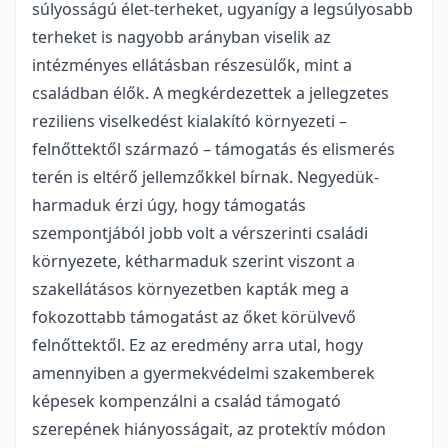
súlyosságú élet-terheket, ugyanígy a legsúlyosabb
terheket is nagyobb arányban viselik az
intézményes ellátásban részesülők, mint a
családban élők. A megkérdezettek a jellegzetes
reziliens viselkedést kialakító környezeti –
felnőttektől származó – támogatás és elismerés
terén is eltérő jellemzőkkel bírnak. Negyedük-
harmaduk érzi úgy, hogy támogatás
szempontjából jobb volt a vérszerinti családi
környezete, kétharmaduk szerint viszont a
szakellátásos környezetben kapták meg a
fokozottabb támogatást az őket körülvevő
felnőttektől. Ez az eredmény arra utal, hogy
amennyiben a gyermekvédelmi szakemberek
képesek kompenzálni a család támogató
szerepének hiányosságait, az protektív módon