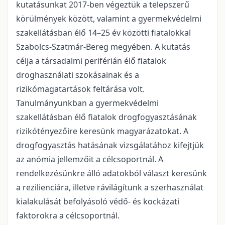
kutatásunkat 2017-ben végeztük a telepszerű
körülmények között, valamint a gyermekvédelmi
szakellátásban élő 14–25 év közötti fiatalokkal
Szabolcs-Szatmár-Bereg megyében. A kutatás
célja a társadalmi periférián élő fiatalok
droghasználati szokásainak és a
rizikómagatartások feltárása volt.
Tanulmányunkban a gyermekvédelmi
szakellátásban élő fiatalok drogfogyasztásának
rizikótényezőire keresünk magyarázatokat. A
drogfogyasztás hatásának vizsgálatához kifejtjük
az anómia jellemzőit a célcsoportnál. A
rendelkezésünkre álló adatokból választ keresünk
a rezilienciára, illetve rávilágítunk a szerhasználat
kialakulását befolyásoló védő- és kockázati
faktorokra a célcsoportnál.