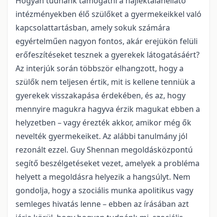
Hogyan tudnánk támogatni a hajléktalanellátó
intézményekben élő szülőket a gyermekeikkel való
kapcsolattartásban, amely sokuk számára
egyértelműen nagyon fontos, akár erejükön felüli
erőfeszítéseket tesznek a gyerekek látogatásáért?
Az interjúk során többször elhangzott, hogy a
szülők nem teljesen értik, mit is kellene tenniük a
gyerekek visszakapása érdekében, és az, hogy
mennyire magukra hagyva érzik magukat ebben a
helyzetben – vagy érezték akkor, amikor még ők
nevelték gyermekeiket. Az alábbi tanulmány jól
rezonált ezzel. Guy Shennan megoldásközpontú
segítő beszélgetéseket vezet, amelyek a probléma
helyett a megoldásra helyezik a hangsúlyt. Nem
gondolja, hogy a szociális munka apolitikus vagy
semleges hivatás lenne – ebben az írásában azt