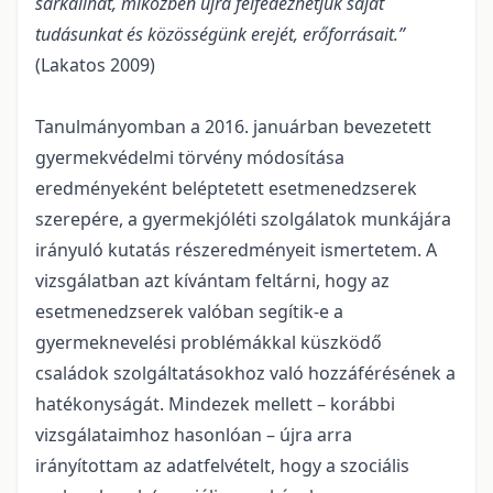
sarkallhat, miközben újra felfedezhetjük saját
tudásunkat és közösségünk erejét, erőforrásait.”
(Lakatos 2009)
Tanulmányomban a 2016. januárban bevezetett
gyermekvédelmi törvény módosítása
eredményeként beléptetett esetmenedzserek
szerepére, a gyermekjóléti szolgálatok munkájára
irányuló kutatás részeredményeit ismertetem. A
vizsgálatban azt kívántam feltárni, hogy az
esetmenedzserek valóban segítik-e a
gyermeknevelési problémákkal küszködő
családok szolgáltatásokhoz való hozzáférésének a
hatékonyságát. Mindezek mellett – korábbi
vizsgálataimhoz hasonlóan – újra arra
irányítottam az adatfelvételt, hogy a szociális