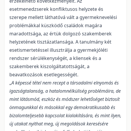
érzékelhető következményeit. Az
esetmenedzserek konfliktusos helyzete és
szerepe mellett láthatóvá vált a gyermeknevelési
problémákkal küszködő családok magára
maradottsága, az értük dolgozó szakemberek
helyzetének tisztázatlansága. A tanulmány két
esetismertetéssel illusztrálja a gyermekjóléti
rendszer sérülékenységét, a kliensek és a
szakemberek kiszolgáltatottságát, a
beavatkozások esetlegességét.
„
A képessé tétel nem recept a társadalmi elnyomás és
igazságtalanság, a hatalomnélküliség problémáira, de
mint látásmód, eszköz és módszer lehetőséget biztosít
önmagunkkal és másokkal egy demokratikusabb és
bizalomteljesebb kapcsolat kialakítására, és mint ilyen,
új utakat nyithat meg, új megoldások keresésére