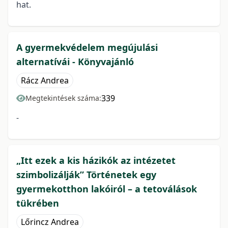
hat.
A gyermekvédelem megújulási
alternatívái - Könyvajánló
Rácz Andrea
339
Megtekintések száma:
-
„Itt ezek a kis házikók az intézetet
szimbolizálják” Történetek egy
gyermekotthon lakóiról – a tetoválások
tükrében
Lőrincz Andrea