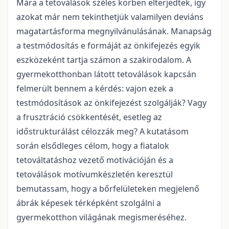
Mára a tetoválások széles körben elterjedtek, így
azokat már nem tekinthetjük valamilyen deviáns
magatartásforma megnyilvánulásának. Manapság
a testmódosítás e formáját az önkifejezés egyik
eszközeként tartja számon a szakirodalom. A
gyermekotthonban látott tetoválások kapcsán
felmerült bennem a kérdés: vajon ezek a
testmódosítások az önkifejezést szolgálják? Vagy
a frusztráció csökkentését, esetleg az
időstrukturálást célozzák meg? A kutatásom
során elsődleges célom, hogy a fiatalok
tetováltatáshoz vezető motivációján és a
tetoválások motívumkészletén keresztül
bemutassam, hogy a bőrfelületeken megjelenő
ábrák képesek térképként szolgálni a
gyermekotthon világának megismeréséhez.