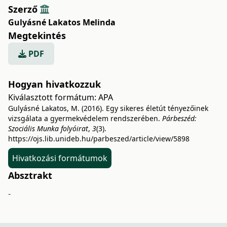
Szerző
Gulyásné Lakatos Melinda
Megtekintés
PDF
Hogyan hivatkozzuk
Kiválasztott formátum:
APA
Gulyásné Lakatos, M. (2016). Egy sikeres életút tényezőinek
vizsgálata a gyermekvédelem rendszerében.
Párbeszéd:
Szociális Munka folyóirat
,
3
(3).
https://ojs.lib.unideb.hu/parbeszed/article/view/5898
Hivatkozási formátumok
Absztrakt
-