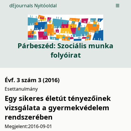
dEjournals Nyitóoldal
Open m
Párbeszéd: Szociális munka
folyóirat
Évf. 3 szám 3 (2016)
Esettanulmány
Egy sikeres életút tényezőinek
vizsgálata a gyermekvédelem
rendszerében
Megjelent:
2016-09-01