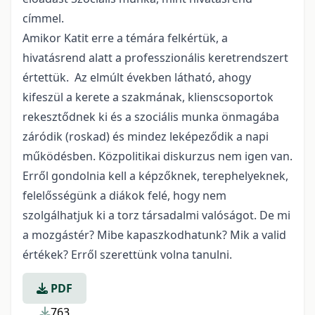
címmel.
Amikor Katit erre a témára felkértük, a
hivatásrend alatt a professzionális keretrendszert
értettük. Az elmúlt években látható, ahogy
kifeszül a kerete a szakmának, klienscsoportok
rekesztődnek ki és a szociális munka önmagába
záródik (roskad) és mindez leképeződik a napi
működésben. Közpolitikai diskurzus nem igen van.
Erről gondolnia kell a képzőknek, terephelyeknek,
felelősségünk a diákok felé, hogy nem
szolgálhatjuk ki a torz társadalmi valóságot. De mi
a mozgástér? Mibe kapaszkodhatunk? Mik a valid
értékek? Erről szerettünk volna tanulni.
PDF
763