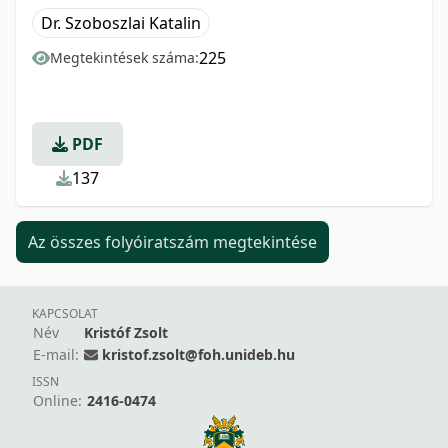
Dr. Szoboszlai Katalin
225
Megtekintések száma:
PDF
137
Az összes folyóiratszám megtekintése
KAPCSOLAT
Név
Kristóf Zsolt
E-mail:
kristof.zsolt@foh.unideb.hu
ISSN
Online:
2416-0474