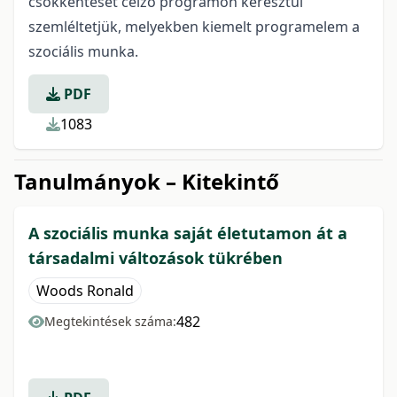
csökkentését célzó programon keresztül
szemléltetjük, melyekben kiemelt programelem a
szociális munka.
PDF
1083
Tanulmányok – Kitekintő
A szociális munka saját életutamon át a
társadalmi változások tükrében
Woods Ronald
482
Megtekintések száma: