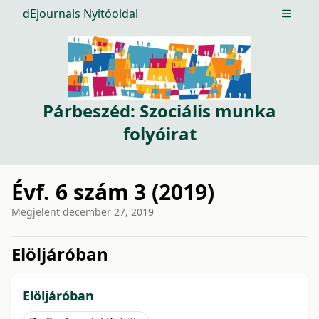
dEjournals Nyitóoldal
Open m
Párbeszéd: Szociális munka
folyóirat
Évf. 6 szám 3 (2019)
Megjelent
december 27, 2019
issue.tableOfContents6a75
Elöljáróban
Elöljáróban