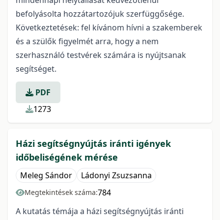
mindennapi helytállását kedvezőtlenül
befolyásolta hozzátartozójuk szerfüggősége.
Következtetések: fel kívánom hívni a szakemberek
és a szülők figyelmét arra, hogy a nem
szerhasználó testvérek számára is nyújtsanak
segítséget.
PDF
1273
Házi segítségnyújtás iránti igények
időbeliségének mérése
Meleg Sándor
Ládonyi Zsuzsanna
784
Megtekintések száma:
A kutatás témája a házi segítségnyújtás iránti