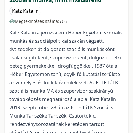
Szociális munka, mint hivatásrend
Katz Katalin
706
Megtekintések száma:
Katz Katalin a jeruzsálemi Héber Egyetem szociális
munkás és szociálpolitikai szakán végzett,
évtizedeken át dolgozott szociális munkásként,
családsegítőként, szupervízorként, dolgozott lelki
beteg gyermekekkel, drogfüggőkkel. 1987 óta a
Héber Egyetemen tanít, egyik fő kutatási területe
a személyes és kollektív emlékezet. Az ELTE TáTK
szociális munka MA és szupervízor szakirányú
továbbképzés meghatározó alapja. Katz Katalin
2019. szeptember 28-án az ELTE TáTK Szociális
Munka Tanszéke Tanszéki Csütörtök c.
rendezvénysorozatának keretében tartott
előadást Szociális munka, mint hivatásrend