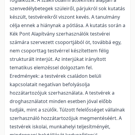
foglalkozik. A szakirodalmi áttekintés alapján a
szenvedélybetegek szüleiről, párjukról sok kutatás
készült, testvéreikről viszont kevés. A tanulmány
célja ennek a hiánynak a pótlása. A kutatás során a
Kék Pont Alapítvány szerhasználók testvérei
számára szervezett csoportjából öt, továbbá egy,
nem csoporttag testvérrel készítettem félig
strukturált interjút. Az interjúkat irányított
tematikus elemzéssel dolgoztam fel.
Eredmények: a testvérek családon belüli
kapcsolatait negatívan befolyásolja
hozzátartozójuk szerhasználata. A testvérek a
droghasználatot minden esetben jóval előbb
tudják, mint a szülők. Túlzott felelősséget vállalnak
szerhasználó hozzátartozójuk megmentéséért. A
testvérek iskolai, munkahelyi teljesítményét,