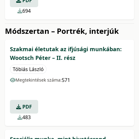
PDF
694
Módszertan – Portrék, interjúk
Szakmai életutak az ifjúsági munkában:
Wootsch Péter – II. rész
Tóbiás László
571
Megtekintések száma:
PDF
483