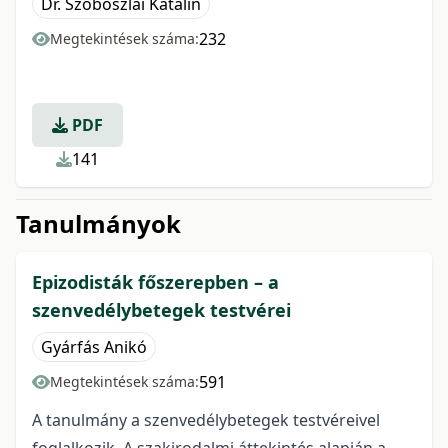
Dr. Szoboszlai Katalin
232
Megtekintések száma:
PDF
141
Tanulmányok
Epizodisták főszerepben – a
szenvedélybetegek testvérei
Gyárfás Anikó
591
Megtekintések száma:
A tanulmány a szenvedélybetegek testvéreivel