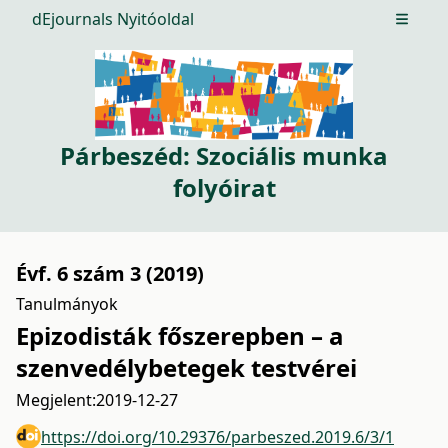
dEjournals Nyitóoldal
Open m
Párbeszéd: Szociális munka
folyóirat
Évf. 6 szám 3 (2019)
Tanulmányok
Epizodisták főszerepben – a
szenvedélybetegek testvérei
Megjelent:
2019-12-27
https://doi.org/10.29376/parbeszed.2019.6/3/1