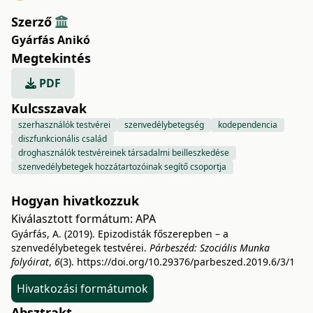
Szerző
Gyárfás Anikó
Megtekintés
PDF
Kulcsszavak
szerhasználók testvérei
szenvedélybetegség
kodependencia
diszfunkcionális család
droghasználók testvéreinek társadalmi beilleszkedése
szenvedélybetegek hozzátartozóinak segítő csoportja
Hogyan hivatkozzuk
Kiválasztott formátum:
APA
Gyárfás, A. (2019). Epizodisták főszerepben – a
szenvedélybetegek testvérei.
Párbeszéd: Szociális Munka
folyóirat
,
6
(3).
https://doi.org/10.29376/parbeszed.2019.6/3/1
Hivatkozási formátumok
Absztrakt