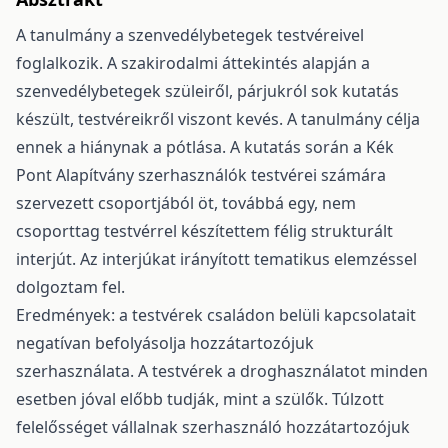
A tanulmány a szenvedélybetegek testvéreivel
foglalkozik. A szakirodalmi áttekintés alapján a
szenvedélybetegek szüleiről, párjukról sok kutatás
készült, testvéreikről viszont kevés. A tanulmány célja
ennek a hiánynak a pótlása. A kutatás során a Kék
Pont Alapítvány szerhasználók testvérei számára
szervezett csoportjából öt, továbbá egy, nem
csoporttag testvérrel készítettem félig strukturált
interjút. Az interjúkat irányított tematikus elemzéssel
dolgoztam fel.
Eredmények: a testvérek családon belüli kapcsolatait
negatívan befolyásolja hozzátartozójuk
szerhasználata. A testvérek a droghasználatot minden
esetben jóval előbb tudják, mint a szülők. Túlzott
felelősséget vállalnak szerhasználó hozzátartozójuk