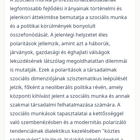
legfontosabb fejlődési irányainak történelmi és
jelenkori áttekintése bemutatja a szociális munka
és a politikai körülmények bonyolult
összefonódását. A jelenlegi helyzetet éles
polaritások jellemzik, amint azt a háborúk,
járványok, gazdasági és éghajlati válságok
leküzdésének látszólag megoldhatatlan dilemmái
is mutatják. Ezek a polaritások a társadalmak
szociális dimenziójának szisztematikus leépülését
jelzik, főként a neoliberális politika révén, amely
központi kihívást jelent a szociális munka és annak
szakmai társadalmi felhatalmazása számára. A
szociális munkások tapasztalatai a kettősséggel
való szembenézésben és a modernitás polarizáló
tendenciáinak dialektikus kezelésében "köztes
szakmaként" kínálnak átalakító lehetőségeket a