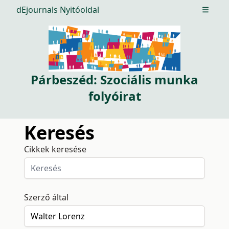
dEjournals Nyitóoldal
Open m
Párbeszéd: Szociális munka
folyóirat
Keresés
Cikkek keresése
Szerző által