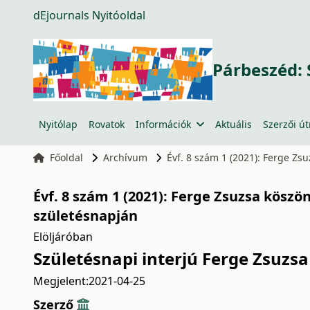
dEjournals Nyitóoldal
Párbeszéd: 
Nyitólap
Rovatok
Információk
Aktuális
Szerzői ú
Főoldal
Archívum
Évf. 8 szám 1 (2021): Ferge Zs
Évf. 8 szám 1 (2021): Ferge Zsuzsa köszö
születésnapján
Elöljáróban
Születésnapi interjú Ferge Zsuzsa
Megjelent:
2021-04-25
Szerző