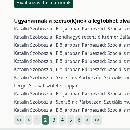
Hivatkozási formátumok
Ugyanannak a szerző(k)nek a legtöbbet olvas
Katalin Szoboszlai,
Elöljáróban
Párbeszéd: Szociális m
Katalin Szoboszlai,
Rendhagyó recenzió Krémer Baláz
Katalin Szoboszlai,
Elöljáróban
Párbeszéd: Szociális m
Katalin Szoboszlai,
Elöljáróban
Párbeszéd: Szociális m
Katalin Szoboszlai,
Elöljáróban
Párbeszéd: Szociális m
Katalin Szoboszlai,
Elöljáróban
Párbeszéd: Szociális m
Katalin Szoboszlai,
Szerzőink
Párbeszéd: Szociális mu
Ferge Zsuzsát születésnapján
Katalin Szoboszlai,
Elöljáróban
Párbeszéd: Szociális m
Katalin Szoboszlai,
Szerzőink
Párbeszéd: Szociális mu
Katalin Szoboszlai,
Elöljáróban
Párbeszéd: Szociális m
<<
<
1
2
3
4
5
6
>
>>