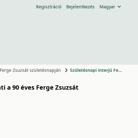
Regisztráció
Bejelentkezés
Magyar
s Ferge Zsuzsát születésnapján
Születésnapi interjú Ferge Zsuzsa 90. születésnapján
ti a 90 éves Ferge Zsuzsát