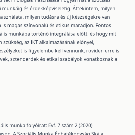
technológiák használata hogyan hat a szociális
i munkáig és érdekképviseletig. Áttekintem, milyen
használata, milyen tudásra és új készségekre van
 is magas színvonalú és etikus maradjon. Fontos
ális munkába történő integrálása előtt, és hogy mit
n szükség, az IKT alkalmazásának előnyei,
veszélyeket is figyelembe kell vennünk, röviden erre is
lvek, sztenderdek és etikai szabályok vonatkoznak a
ális munka folyóirat: Évf. 7 szám 2 (2020)
awson,
A Szociális Munka Énhatékonyság Skála