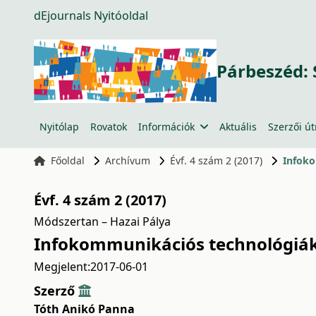
dEjournals Nyitóoldal
Párbeszéd: 
Nyitólap
Rovatok
Információk
Aktuális
Szerzői ú
Főoldal
Archívum
Évf. 4 szám 2 (2017)
Infoko
Évf. 4 szám 2 (2017)
Módszertan – Hazai Pálya
Infokommunikációs technológiák
Megjelent:
2017-06-01
Szerző
Tóth Anikó Panna