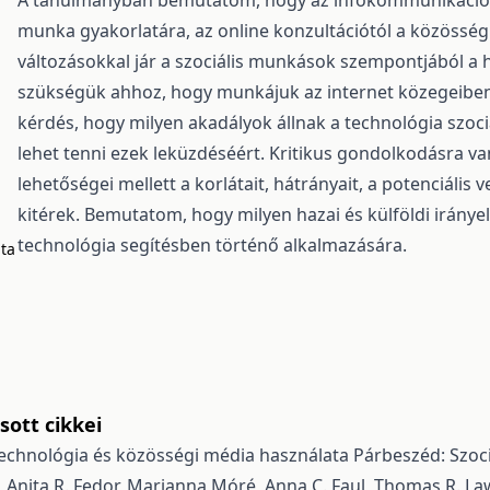
A tanulmányban bemutatom, hogy az infokommunikációs 
munka gyakorlatára, az online konzultációtól a közösség
változásokkal jár a szociális munkások szempontjából a 
szükségük ahhoz, hogy munkájuk az internet közegeiben
kérdés, hogy milyen akadályok állnak a technológia szoci
lehet tenni ezek leküzdéséért. Kritikus gondolkodásra va
lehetőségei mellett a korlátait, hátrányait, a potenciális 
kitérek. Bemutatom, hogy milyen hazai és külföldi iránye
technológia segítésben történő alkalmazására.
ata
ott cikkei
 technológia és közösségi média használata
Párbeszéd: Szoci
, Anita R. Fedor, Marianna Móré, Anna C. Faul, Thomas R. L