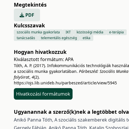
Megtekintés
PDF
Kulcsszavak
szociális munka gyakorlata
IKT
közösségi média
e-terápia
tanácsadás
telementális egészség
etika
Hogyan hivatkozzuk
Kiválasztott formátum:
APA
Tóth, A. P. (2017). Infokommunikációs technológiák használ
a szociális munka gyakorlatában.
Párbeszéd: Szociális Munka
folyóirat
,
4
(2).
https://ojs.lib.unideb.hu/parbeszed/article/view/5945
Hivatkozási formátumok
Ugyanannak a szerző(k)nek a legtöbbet olvas
Anikó Panna Tóth,
A szociális szakemberek digitális
Gergely Fábián, Anikó Panna Tóth, Katalin Szoboszlai