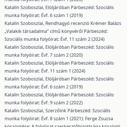
Katalin Szoboszlai,
Elöljáróban
Párbeszéd: Szociális
munka folyóirat: Évf. 6 szám 1 (2019)
Katalin Szoboszlai,
Rendhagyó recenzió Krémer Balázs
„Valakik társadalma” című könyvéről
Párbeszéd:
Szociális munka folyóirat: Évf. 11 szám 2 (2024)
Katalin Szoboszlai,
Elöljáróban
Párbeszéd: Szociális
munka folyóirat: Évf. 7 szám 2 (2020)
Katalin Szoboszlai,
Elöljáróban
Párbeszéd: Szociális
munka folyóirat: Évf. 11 szám 1 (2024)
Katalin Szoboszlai,
Elöljáróban
Párbeszéd: Szociális
munka folyóirat: Évf. 6 szám 2 (2019)
Katalin Szoboszlai,
Elöljáróban
Párbeszéd: Szociális
munka folyóirat: Évf. 9 szám 2 (2022)
Katalin Szoboszlai,
Szerzőink
Párbeszéd: Szociális
munka folyóirat: Évf. 8 szám 1 (2021): Ferge Zsuzsa
köszöntése: A folyóirat szerkesztőbizottsága köszönti