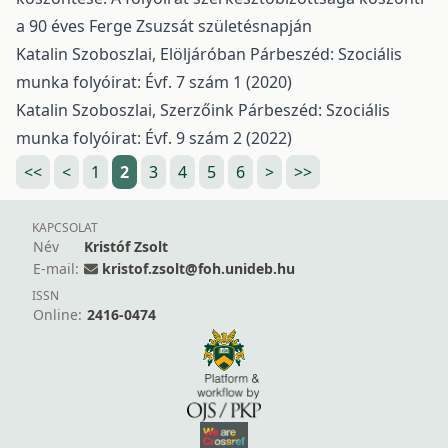
a 90 éves Ferge Zsuzsát születésnapján
Katalin Szoboszlai,
Elöljáróban
Párbeszéd: Szociális
munka folyóirat: Évf. 7 szám 1 (2020)
Katalin Szoboszlai,
Szerzőink
Párbeszéd: Szociális
munka folyóirat: Évf. 9 szám 2 (2022)
<<
<
1
2
3
4
5
6
>
>>
KAPCSOLAT
Név
Kristóf Zsolt
E-mail:
kristof.zsolt@foh.unideb.hu
ISSN
Online:
2416-0474