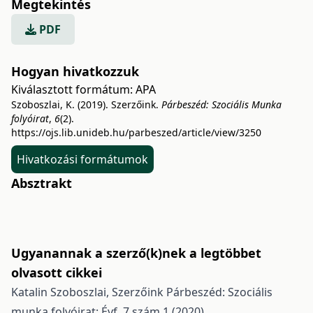
Megtekintés
PDF
Hogyan hivatkozzuk
Kiválasztott formátum:
APA
Szoboszlai, K. (2019). Szerzőink.
Párbeszéd: Szociális Munka
folyóirat
,
6
(2).
https://ojs.lib.unideb.hu/parbeszed/article/view/3250
Hivatkozási formátumok
Absztrakt
Ugyanannak a szerző(k)nek a legtöbbet
olvasott cikkei
Katalin Szoboszlai,
Szerzőink
Párbeszéd: Szociális
munka folyóirat: Évf. 7 szám 1 (2020)