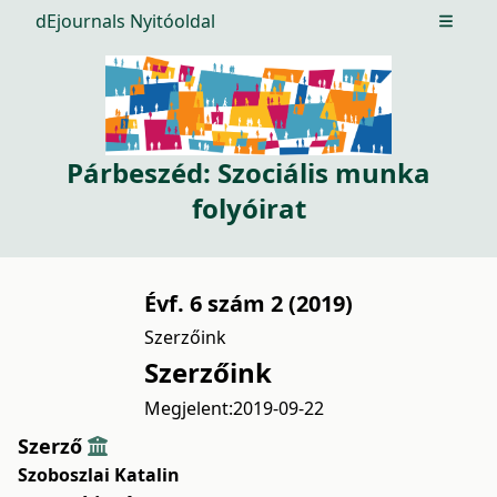
dEjournals Nyitóoldal
Open m
Párbeszéd: Szociális munka
folyóirat
Évf. 6 szám 2 (2019)
Szerzőink
Szerzőink
Megjelent:
2019-09-22
Szerző
Szoboszlai Katalin