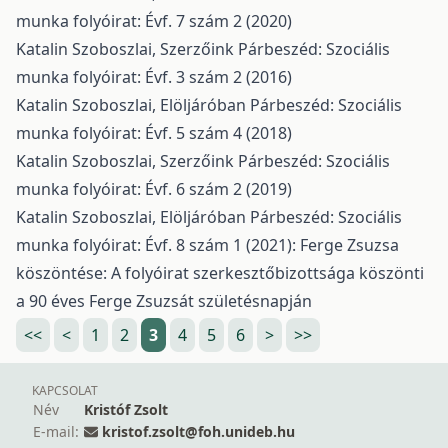
munka folyóirat: Évf. 7 szám 2 (2020)
Katalin Szoboszlai,
Szerzőink
Párbeszéd: Szociális
munka folyóirat: Évf. 3 szám 2 (2016)
Katalin Szoboszlai,
Elöljáróban
Párbeszéd: Szociális
munka folyóirat: Évf. 5 szám 4 (2018)
Katalin Szoboszlai,
Szerzőink
Párbeszéd: Szociális
munka folyóirat: Évf. 6 szám 2 (2019)
Katalin Szoboszlai,
Elöljáróban
Párbeszéd: Szociális
munka folyóirat: Évf. 8 szám 1 (2021): Ferge Zsuzsa
köszöntése: A folyóirat szerkesztőbizottsága köszönti
a 90 éves Ferge Zsuzsát születésnapján
<<
<
1
2
3
4
5
6
>
>>
KAPCSOLAT
Név
Kristóf Zsolt
E-mail:
kristof.zsolt@foh.unideb.hu