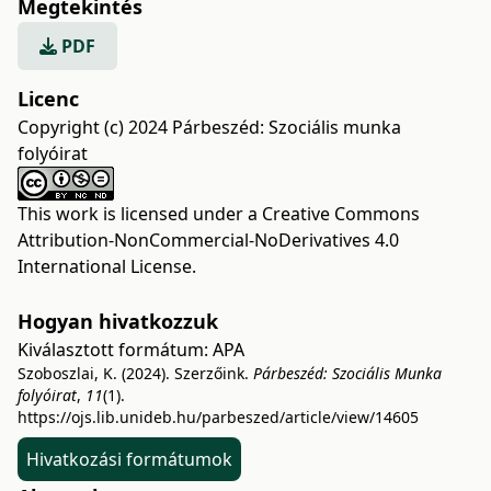
Megtekintés
PDF
Licenc
Copyright (c) 2024 Párbeszéd: Szociális munka
folyóirat
This work is licensed under a
Creative Commons
Attribution-NonCommercial-NoDerivatives 4.0
International License
.
Hogyan hivatkozzuk
Kiválasztott formátum:
APA
Szoboszlai, K. (2024). Szerzőink.
Párbeszéd: Szociális Munka
folyóirat
,
11
(1).
https://ojs.lib.unideb.hu/parbeszed/article/view/14605
Hivatkozási formátumok