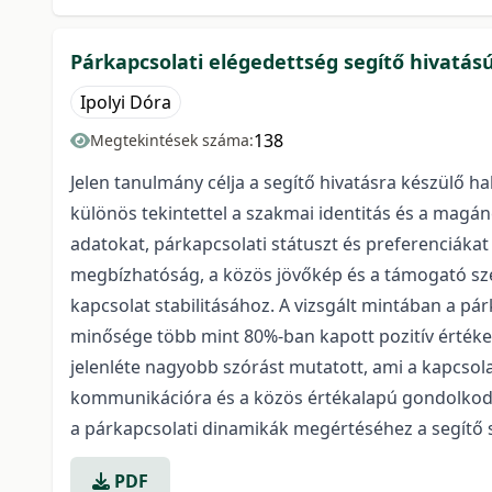
Párkapcsolati elégedettség segítő hivatás
Ipolyi Dóra
138
Megtekintések száma:
Jelen tanulmány célja a segítő hivatásra készülő h
különös tekintettel a szakmai identitás és a magán
adatokat, párkapcsolati státuszt és preferenciákat
megbízhatóság, a közös jövőkép és a támogató szere
kapcsolat stabilitásához. A vizsgált mintában a pá
minősége több mint 80%-ban kapott pozitív értéke
jelenléte nagyobb szórást mutatott, ami a kapcsol
kommunikációra és a közös értékalapú gondolkodás
a párkapcsolati dinamikák megértéséhez a segítő 
PDF