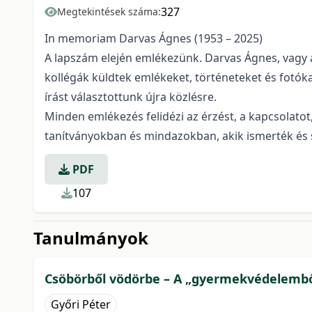
327
Megtekintések száma:
In memoriam Darvas Ágnes (1953 – 2025)
A lapszám elején emlékezünk. Darvas Ágnes, vagy a
kollégák küldtek emlékeket, történeteket és fotó
írást választottunk újra közlésre.
Minden emlékezés felidézi az érzést, a kapcsolatot
tanítványokban és mindazokban, akik ismerték és s
PDF
107
Tanulmányok
Csöbörből vödörbe – A „gyermekvédelemből
Győri Péter