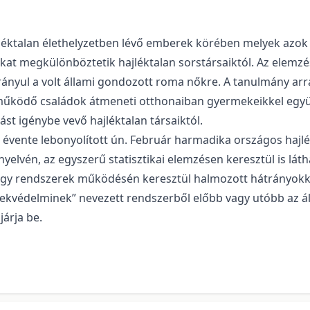
ajléktalan élethelyzetben lévő emberek körében melyek azo
akat megkülönböztetik hajléktalan sorstársaiktól. Az elem
nyul a volt állami gondozott roma nőkre. A tanulmány arra 
űködő családok átmeneti otthonaiban gyermekeikkel együt
st igénybe vevő hajléktalan társaiktól.
- évente lebonyolított ún. Február harmadika országos hajl
nyelvén, az egyszerű statisztikai elemzésen keresztül is lát
agy rendszerek működésén keresztül halmozott hátrányokk
ekvédelminek” nevezett rendszerből előbb vagy utóbb az ált
járja be.