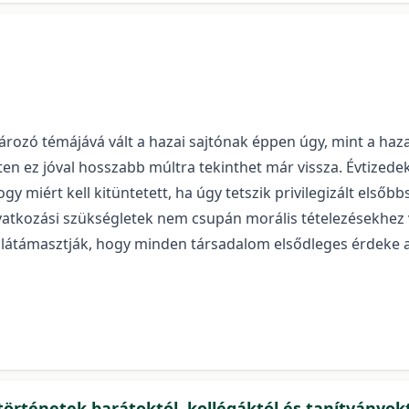
zó témájává vált a hazai sajtónak éppen úgy, mint a hazai
ten ez jóval hosszabb múltra tekinthet már vissza. Évtized
 miért kell kitüntetett, ha úgy tetszik privilegizált elsőb
vatkozási szükségletek nem csupán morális tételezésekhez 
 alátámasztják, hogy minden társadalom elsődleges érdeke 
örténetek barátoktól, kollégáktól és tanítványok