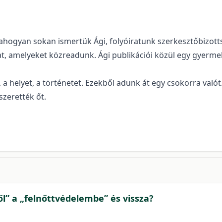
hogyan sokan ismertük Ági, folyóiratunk szerkesztőbizottsá
kat, amelyeket közreadunk. Ági publikációi közül egy gyer
, a helyet, a történetet. Ezekből adunk át egy csokorra való
zerették őt.
” a „felnőttvédelembe” és vissza?