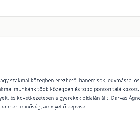
vagy szakmai közegben érezhető, hanem sok, egymással öss
 szakmai munkánk több közegben és több ponton találkozott
igyelt, és következetesen a gyerekek oldalán állt. Darvas 
s emberi minőség, amelyet ő képviselt.