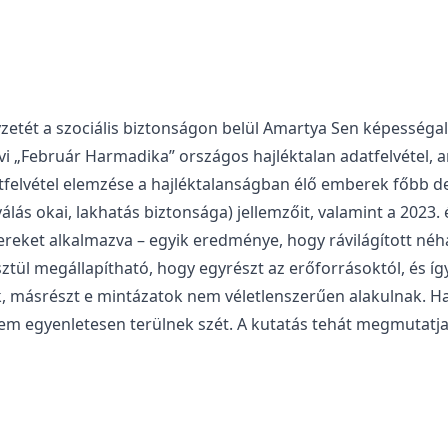
zetét a szociális biztonságon belül Amartya Sen képességa
évi „Február Harmadika” országos hajléktalan adatfelvétel,
felvétel elemzése a hajléktalanságban élő emberek főbb de
lás okai, lakhatás biztonsága) jellemzőit, valamint a 2023.
eket alkalmazva – egyik eredménye, hogy rávilágított néhán
ül megállapítható, hogy egyrészt az erőforrásoktól, és íg
, másrészt e mintázatok nem véletlenszerűen alakulnak. H
 egyenletesen terülnek szét. A kutatás tehát megmutatja,