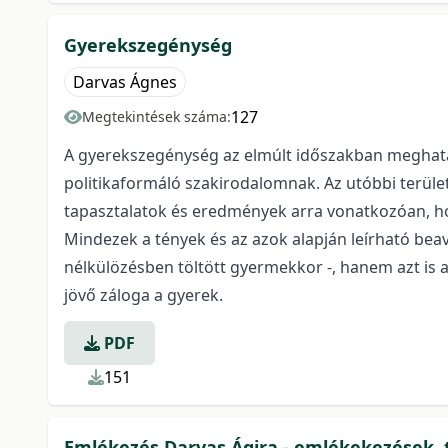
Gyerekszegénység
Darvas Ágnes
127
Megtekintések száma:
A gyerekszegénység az elmúlt időszakban meghatáro
politikaformáló szakirodalomnak. Az utóbbi terüle
tapasztalatok és eredmények arra vonatkozóan, hogy
Mindezek a tények és az azok alapján leírható bea
nélkülözésben töltött gyermekkor -, hanem azt is
jövő záloga a gyerek.
PDF
151
Emlékezés Darvas Ágira - emlékekezések, t