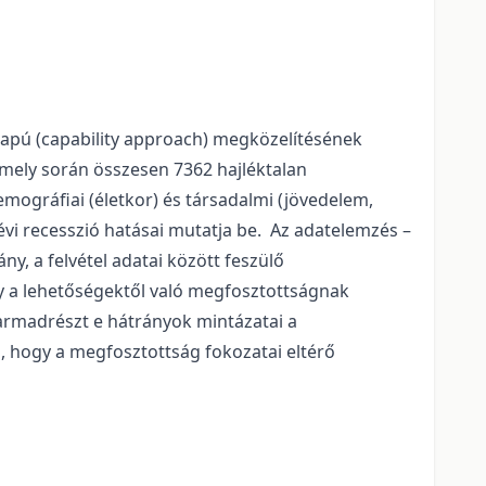
lapú (capability approach) megközelítésének
 amely során összesen 7362 hajléktalan
mográfiai (életkor) és társadalmi (jövedelem,
 évi recesszió hatásai mutatja be. Az adatelemzés –
y, a felvétel adatai között feszülő
y a lehetőségektől való megfosztottságnak
armadrészt e hátrányok mintázatai a
 hogy a megfosztottság fokozatai eltérő