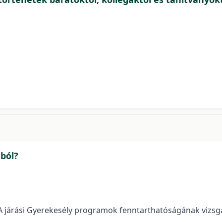
ból?
 A járási Gyerekesély programok fenntarthatóságának vizsg