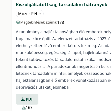
Kiszolgáltatottság, társadalmi hátrányok
Mózer Péter
178
Megtekintések száma:
A tanulmány a hajléktalanságban élő emberek hely
fogalma köré építi. Az elemzett adatbázis a 2023. 
élethelyzetben lévő embert kérdeztek meg. Az adat
munkaképesség, egészségi állapot, hajléktalanná vá
főként többváltozós társadalomstatisztikai módszer
ellentmondásra. A paradoxonok megértésén kereszt
léteznek társadalmi mintái, amelyek összeadódnak
hajléktalanságban élő emberek vonatkozásában nem
deprivációs utakat jelölnek ki.
PDF
167