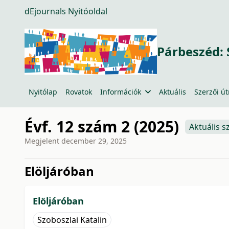
dEjournals Nyitóoldal
Párbeszéd: 
Nyitólap
Rovatok
Információk
Aktuális
Szerzői ú
Évf. 12 szám 2 (2025)
Aktuális 
Megjelent
december 29, 2025
issue.tableOfContents6a7
Elöljáróban
Elöljáróban
Szoboszlai Katalin