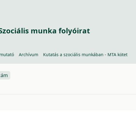
Szociális munka folyóirat
tmutató
Archívum
Kutatás a szociális munkában - MTA kötet
szám
6b7f6c66b4