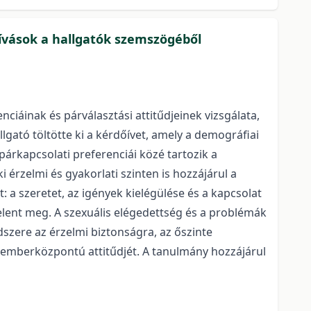
hívások a hallgatók szemszögéből
ciáinak és párválasztási attitűdjeinek vizsgálata,
lgató töltötte ki a kérdőívet, amely a demográfiai
párkapcsolati preferenciái közé tartozik a
érzelmi és gyakorlati szinten is hozzájárul a
 a szeretet, az igények kielégülése és a kapcsolat
lent meg. A szexuális elégedettség és a problémák
szere az érzelmi biztonságra, az őszinte
 emberközpontú attitűdjét. A tanulmány hozzájárul