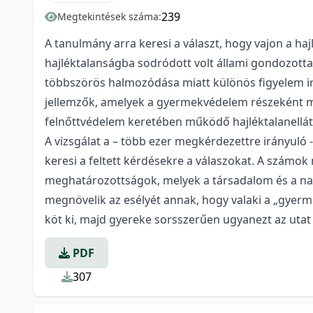
239
Megtekintések száma:
A tanulmány arra keresi a választ, hogy vajon a h
hajléktalanságba sodródott volt állami gondozott
többszörös halmozódása miatt különös figyelem irá
jellemzők, amelyek a gyermekvédelem részeként m
felnőttvédelem keretében működő hajléktalanellátá
A vizsgálat a – több ezer megkérdezettre irányuló 
keresi a feltett kérdésekre a válaszokat. A számok 
meghatározottságok, melyek a társadalom és a n
megnövelik az esélyét annak, hogy valaki a „gyerm
köt ki, majd gyereke sorsszerűen ugyanezt az utat 
PDF
307