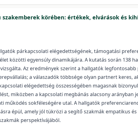
ú szakemberek körében: értékek, elvárások és ki
allgatók párkapcsolati elégedettségének, támogatási preferen
élet közötti egyensúly dinamikájára. A kutatás során 138 hal
 vizsgálta. Az eredmények szerint a hallgatók legfontosabb 
pvállalás; a válaszadók többsége olyan partnert keres, aki 
rkapcsolati elégedettség összességében magasnak bizonyult:
lést, miközben a kapcsolati megbánás alacsony arányban je
ati működés sokféleségére utal. A hallgatók preferenciarend
ra épül, amely jól tükrözi a segítő szakmák empatikus és
szakmák perspektívájából.