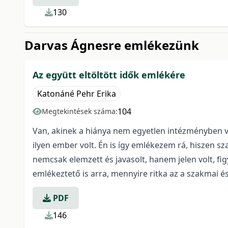
130
Darvas Ágnesre emlékezünk
Az együtt eltöltött idők emlékére
Katonáné Pehr Erika
104
Megtekintések száma:
Van, akinek a hiánya nem egyetlen intézményben 
ilyen ember volt. Én is így emlékezem rá, hiszen
nemcsak elemzett és javasolt, hanem jelen volt, f
emlékeztető is arra, mennyire ritka az a szakmai é
PDF
146