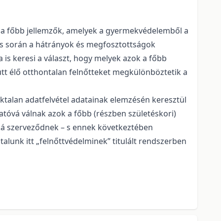
k a főbb jellemzők, amelyek a gyermekvédelemből a
zés során a hátrányok és megfosztottságok
is keresi a választ, hogy melyek azok a főbb
t élő otthontalan felnőtteket megkülönböztetik a
éktalan adatfelvétel adatainak elemzésén keresztül
hatóvá válnak azok a főbb (részben születéskori)
á szerveződnek – s ennek következtében
alunk itt „felnőttvédelminek” titulált rendszerben