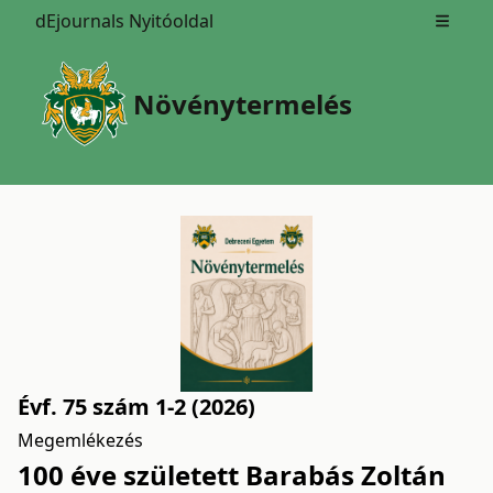
dEjournals Nyitóoldal
Open m
Növénytermelés
Évf. 75 szám 1-2 (2026)
Megemlékezés
100 éve született Barabás Zoltán