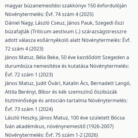
magyar búzanemesítési szakkönyv 150 évfordulóján
Növénytermelés: Évf. 74 szám 4 (2025)
Dániel Nagy, László Cseuz, János Pauk,
Szegedi őszi
búzafajták (Triticum aestivum L.) szárazságstresszre
adott válasza esőárnyékoló alatt
Növénytermelés: Évf.
72 szám 4 (2023)
János Matuz, Béla Beke,
50 éve kezdődött Szegeden a
durumbúza nemesítése és kutatása
Növénytermelés:
Évf. 72 szám 1 (2023)
János Matuz, Judit Óvári, Katalin Ács, Bernadett Langó,
Attila Berényi,
Bíbor és kék szemszínű őszibúzák
lisztminősége és antocián-tartalma
Növénytermelés:
Évf. 73 szám 1 (2024)
László Heszky, János Matuz,
100 éve született Bócsa
Iván akadémikus, növénynemesítő (1926-2007)
Növénytermelés: Évf. 75 szám 1-2 (2026)