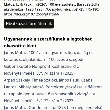
Matuz, J., & Pauk, J. (2026). 100 éve született Barabás Zoltán
akadémikus (1926-1993).
Növénytermelés
,
75
(1-2), 175-180.
https://doi.org/10.12666/ptaftn66
Hivatkozási formátumok
Ugyanannak a szerző(k)nek a legtöbbet
olvasott cikkei
János Matuz,
100 év a magyar mezőgazdaság és
kutatás szolgálatában – 100 éves a szegedi
Gabonakutató Nonprofit Közhasznú Kft.
Növénytermelés: Évf. 74 szám 1 (2025)
Árpád Székely, Tímea Szalóki, János Pauk, Csaba
Lantos, Mihály Jancsó,
Portoktenyésztéssel előállított
tetraploid genotípusok összehasonlító vizsgálata
Növénytermelés: Évf. 72 szám 2 (2023)
János Matuz,
Gondolatok az 1875-ben megjelent első