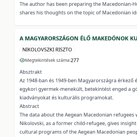
The author has been preparing the Macedonian-Hunga
shares his thoughts on the topic of Macedonian i
A MAGYARORSZÁGON ÉLŐ MAKEDÓNOK KU
NIKOLOVSZKI RISZTO
277
Megtekintések száma:
Absztrakt
Az 1948-ban és 1949-ben Magyarországra érkező ég
egykori gyermek-menekült, betekintést enged a gö
kiadványokat és kulturális programokat.
Abstract
The data about the Aegean Macedonian refugees who
Nikolovski, as a former child-refugee, gives insigh
cultural programs of the Aegean Macedonian peop