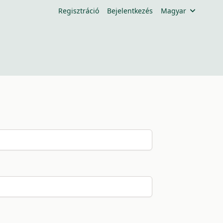
Regisztráció
Bejelentkezés
Magyar