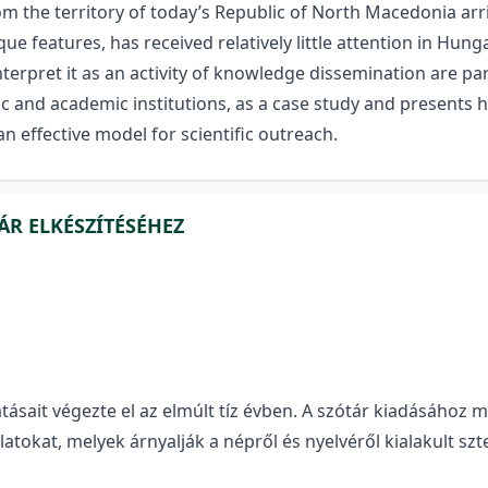
m the territory of today’s Republic of North Macedonia arr
ique features, has received relatively little attention in Hu
pret it as an activity of knowledge dissemination are part
stic and academic institutions, as a case study and presen
n effective model for scientific outreach.
R ELKÉSZÍTÉSÉHEZ
tásait végezte el az elmúlt tíz évben. A szótár kiadásáh
tokat, melyek árnyalják a népről és nyelvéről kialakult szt