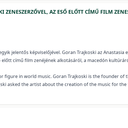
KI ZENESZERZŐVEL, AZ ESŐ ELŐTT CÍMŰ FILM ZENE
gyik jelentős képviselőjével. Goran Trajkoski az Anastasia eg
 előtt című film zenéjének alkotásáról, a macedón kultúráról
r figure in world music. Goran Trajkoski is the founder of
eski asked the artist about the creation of the music for th