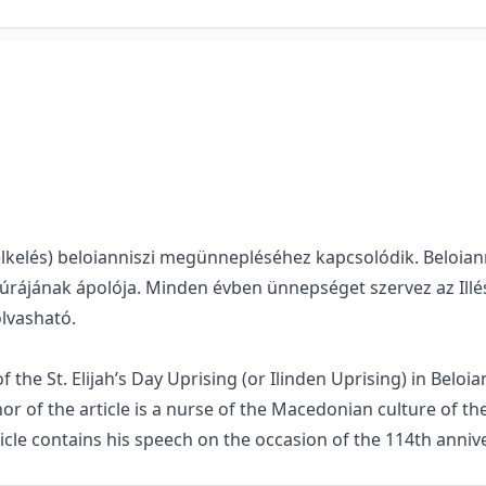
en-felkelés) beloianniszi megünnepléséhez kapcsolódik. Be
ltúrájának ápolója. Minden évben ünnepséget szervez az Ill
olvasható.
of the St. Elijah’s Day Uprising (or Ilinden Uprising) in Beloia
r of the article is a nurse of the Macedonian culture of th
icle contains his speech on the occasion of the 114th annive