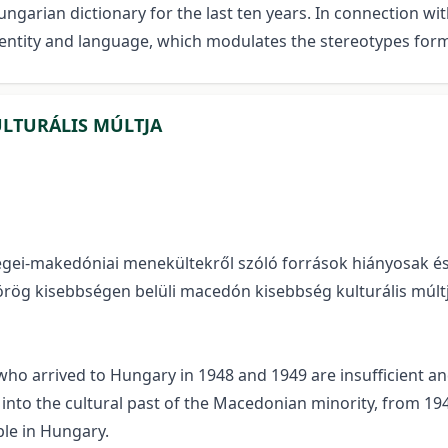
rian dictionary for the last ten years. In connection with
dentity and language, which modulates the stereotypes for
LTURÁLIS MÚLTJA
ei-makedóniai menekültekről szóló források hiányosak és s
rög kisebbségen belüli macedón kisebbség kulturális múlt
 arrived to Hungary in 1948 and 1949 are insufficient and d
t into the cultural past of the Macedonian minority, from 1
le in Hungary.