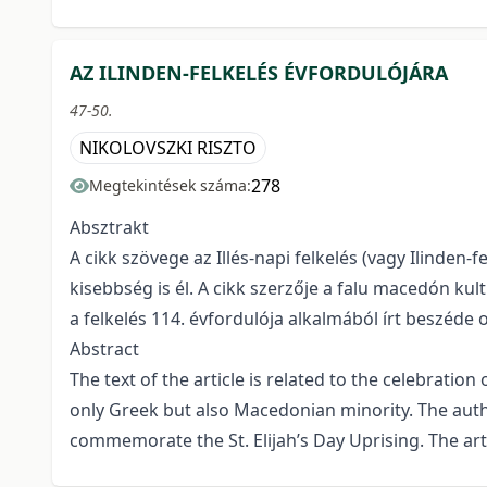
AZ ILINDEN-FELKELÉS ÉVFORDULÓJÁRA
47-50.
NIKOLOVSZKI RISZTO
278
Megtekintések száma:
Absztrakt
A cikk szövege az Illés-napi felkelés (vagy Ilind
kisebbség is él. A cikk szerzője a falu macedón ku
a felkelés 114. évfordulója alkalmából írt beszéde 
Abstract
The text of the article is related to the celebration 
only Greek but also Macedonian minority. The autho
commemorate the St. Elijah’s Day Uprising. The art