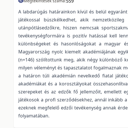
559
Megtekintések száma:
A labdarúgás határainkon kívül és belül egyarán
játékossal büszkélkedhet, akik nemzetközileg
utánpótlásedzőkre, hiszen nemcsak sportszakmai
tevékenységformáira is pozitív hatással kell le
különbségeket és hasonlóságokat a magyar és 
Magyarország nyolc kiemelt akadémiájának egyik
(n=146) szólítottunk meg, akik négy különböző ko
milyen véleményt és tapasztalatot fogalmaznak me
a határon túli akadémián nevelkedő fiatal játék
akadémiákat és a korosztályokat összehasonlítva
szerepeket és az edzők fő jellemzőit, emellett
játékosok a profi szerződésekhez, annál inkább a
ezeknek megfelelő edzői tevékenység annak érdek
folyamatában.