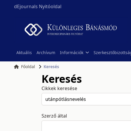
dEjournals Nyitóoldal
Aktuális
Archívum
Információk
Szerkesztőbizottsá
Főoldal
Keresés
Keresés
Cikkek keresése
Szerző által