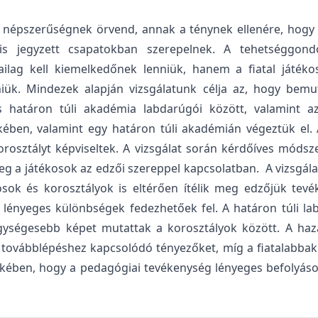
t népszerűségnek örvend, annak a ténynek ellenére, hogy
 is jegyzett csapatokban szerepelnek. A tehetséggon
lag kell kiemelkedőnek lenniük, hanem a fiatal játékos
nniük. Mindezek alapján vizsgálatunk célja az, hogy bemu
határon túli akadémia labdarúgói között, valamint az
ében, valamint egy határon túli akadémián végeztük el.
rosztályt képviseltek. A vizsgálat során kérdőíves módsze
g a játékosok az edzői szereppel kapcsolatban. A vizsgál
osok és korosztályok is eltérően ítélik meg edzőjük tevé
 lényeges különbségek fedezhetőek fel. A határon túli 
 egységesebb képet mutattak a korosztályok között. A ha
 továbblépéshez kapcsolódó tényezőket, míg a fiatalabbak 
ében, hogy a pedagógiai tevékenység lényeges befolyáso