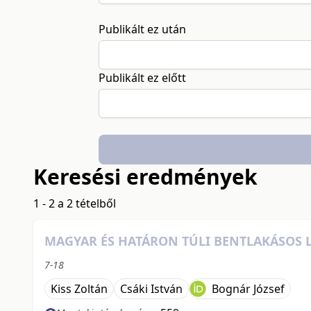
Publikált ez után
Publikált ez előtt
Keresési eredmények
1 - 2 a 2 tételből
MAGYAR ÉS HATÁRON TÚLI BENTLAKÁSOS L
7-18
Kiss Zoltán
Csáki István
Bognár József