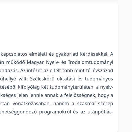
apcsolatos elméleti és gyakorlati kérdésekkel.
A
arán működő Magyar Nyelv- és Irodalomtudományi
ondozás. Az intézet az eltelt több mint fél évszázad
űhellyé vált. Széleskörű oktatási és tudományos
téséből kifolyólag két tudományterületen, a nyelv-
séges jelen lennie annak a felelősségnek, hogy a
ertan vonatkozásában, hanem a szakmai szerep
i tehetséggondozó programokról és az utánpótlás-