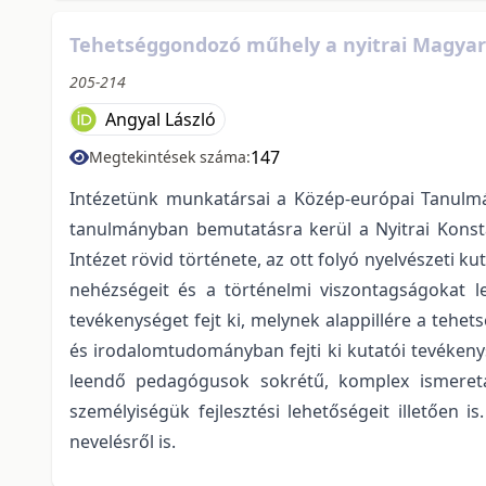
Tehetséggondozó műhely a nyitrai Magyar
205-214
Angyal László
147
Megtekintések száma:
Intézetünk munkatársai a Közép-európai Tanulmán
tanulmányban bemutatásra kerül a Nyitrai Kons
Intézet rövid története, az ott folyó nyelvészeti k
nehézségeit és a történelmi viszontagságokat l
tevékenységet fejt ki, melynek alappillére a tehe
és irodalomtudományban fejti ki kutatói tevékeny
leendő pedagógusok sokrétű, komplex ismeret
személyiségük fejlesztési lehetőségeit illetően
nevelésről is.