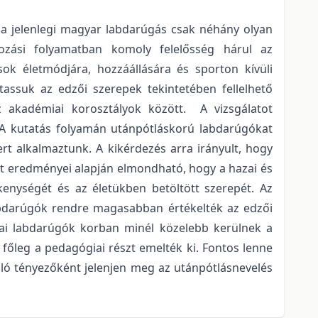
 a jelenlegi magyar labdarúgás csak néhány olyan
dozási folyamatban komoly felelősség hárul az
ok életmódjára, hozzáállására és sporton kívüli
tassuk az edzői szerepek tekintetében fellelhető
 akadémiai korosztályok között. A vizsgálatot
 A kutatás folyamán utánpótláskorú labdarúgókat
rt alkalmaztunk. A kikérdezés arra irányult, hogy
at eredményei alapján elmondható, hogy a hazai és
kenységét és az életükben betöltött szerepét. Az
labdarúgók rendre magasabban értékelték az edzői
zai labdarúgók korban minél közelebb kerülnek a
főleg a pedagógiai részt emelték ki. Fontos lenne
ló tényezőként jelenjen meg az utánpótlásnevelés