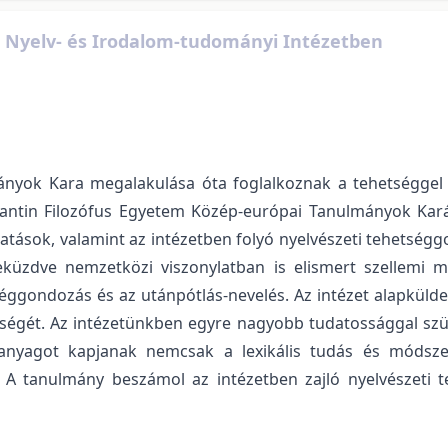
 Nyelv- és Irodalom-tudományi Intézetben
yok Kara megalakulása óta foglalkoznak a tehetséggel k
tantin Filozófus Egyetem Közép-európai Tanulmányok K
utatások, valamint az intézetben folyó nyelvészeti tehetségg
eküzdve nemzetközi viszonylatban is elismert szellemi m
tséggondozás és az utánpótlás-nevelés. Az intézet alapkülde
ségét. Az intézetünkben egyre nagyobb tudatossággal szük
anyagot kapjanak nemcsak a lexikális tudás és módsz
 is. A tanulmány beszámol az intézetben zajló nyelvészet