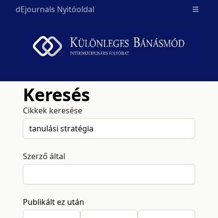
dEjournals Nyitóoldal
Open m
Keresés
Cikkek keresése
Szerző által
Publikált ez után