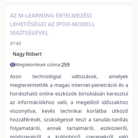
AZ M-LEARNING ÉRTELMEZÉSI
LEHETŐSÉGEI AZ IPOO-MODELL
SEGÍTSÉGÉVEL
37-43
Nagy Róbert
259
Megtekintések száma:
Azon technológiai változások, amelyek
megteremtették a magas internet-penetráció és a
hordozható online eszközök birtoklásán keresztül
az információkhoz való, a megelőző időszakhoz
viszonyítva, kevés technikai korlátba ütköző
hozzáférését, szükségessé teszi a tanulás-tanítás
folyamatáról, annak tartalmáról, eszközeiről,
módszereiről, a különböző szerepekről való