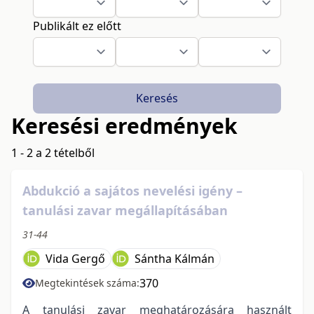
Publikált ez előtt
Keresés
Keresési eredmények
1 - 2 a 2 tételből
Abdukció a sajátos nevelési igény –
tanulási zavar megállapításában
31-44
Vida Gergő
Sántha Kálmán
370
Megtekintések száma:
A tanulási zavar meghatározására használt