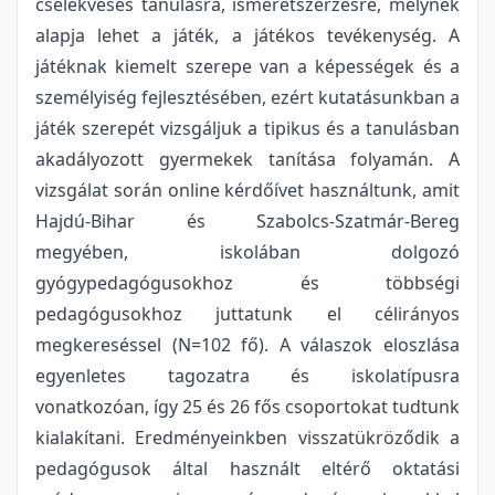
cselekvéses tanulásra, ismeretszerzésre, melynek
alapja lehet a játék, a játékos tevékenység. A
játéknak kiemelt szerepe van a képességek és a
személyiség fejlesztésében, ezért kutatásunkban a
játék szerepét vizsgáljuk a tipikus és a tanulásban
akadályozott gyermekek tanítása folyamán. A
vizsgálat során online kérdőívet használtunk, amit
Hajdú-Bihar és Szabolcs-Szatmár-Bereg
megyében, iskolában dolgozó
gyógypedagógusokhoz és többségi
pedagógusokhoz juttatunk el célirányos
megkereséssel (N=102 fő). A válaszok eloszlása
egyenletes tagozatra és iskolatípusra
vonatkozóan, így 25 és 26 fős csoportokat tudtunk
kialakítani. Eredményeinkben visszatükröződik a
pedagógusok által használt eltérő oktatási