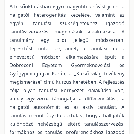
A felsőoktatásban egyre nagyobb kihívást jelent a
hallgatói heterogenitás kezelése, valamint az
egyéni tanulási szükségletekhez igazodó
tanulásszervezési megoldások alkalmazása. A
tanulmány egy pilot jellegű módszertani
fejlesztést mutat be, amely a tanulási menü
elnevezésű módszer alkalmazására épült a
Debreceni Egyetem Gyermeknevelési és
Gyógypedagógiai Karán, a „Külső világ tevékeny
megismerése” című kurzus keretében. A fejlesztés
célja olyan tanulási környezet kialakítása volt,
amely egyszerre támogatja a differenciálást, a
hallgatói autonómiát és az aktív tanulást. A
tanulási menüt úgy dolgoztuk ki, hogy a hallgatók
különböző nehézségű, eltérő tanulásszervezési
formákhoz és tanulási preferenciákhoz igazodó