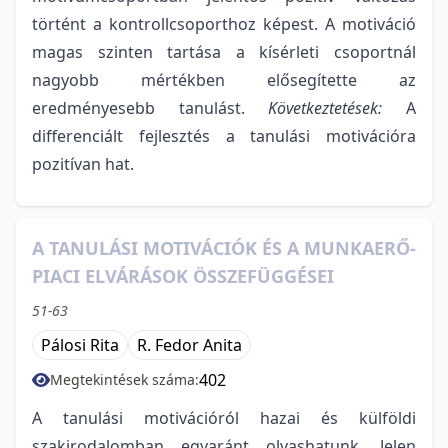
történt a kontrollcsoporthoz képest. A motiváció
magas szinten tartása a kísérleti csoportnál
nagyobb mértékben elősegítette az
eredményesebb tanulást.
Következtetések:
A
differenciált fejlesztés a tanulási motivációra
pozitívan hat.
A TANULÁSI MOTIVÁCIÓK ÉS A MUNKAERŐ-
PIACI ELVÁRÁSOK ÖSSZEFÜGGÉSEI
51-63
Pálosi Rita
R. Fedor Anita
402
Megtekintések száma:
A tanulási motivációról hazai és külföldi
szakirodalomban egyaránt olvashatunk. Jelen