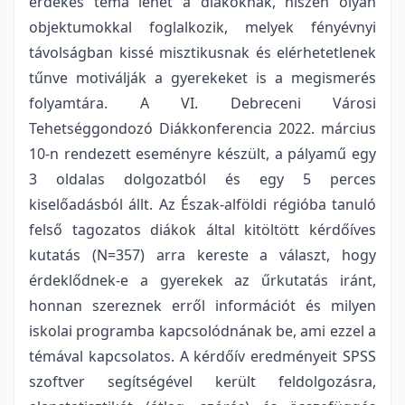
érdekes téma lehet a diákoknak, hiszen olyan
objektumokkal foglalkozik, melyek fényévnyi
távolságban kissé misztikusnak és elérhetetlenek
tűnve motiválják a gyerekeket is a megismerés
folyamtára. A VI. Debreceni Városi
Tehetséggondozó Diákkonferencia 2022. március
10-n rendezett eseményre készült, a pályamű egy
3 oldalas dolgozatból és egy 5 perces
kiselőadásból állt. Az Észak-alföldi régióba tanuló
felső tagozatos diákok által kitöltött kérdőíves
kutatás (N=357) arra kereste a választ, hogy
érdeklődnek-e a gyerekek az űrkutatás iránt,
honnan szereznek erről információt és milyen
iskolai programba kapcsolódnának be, ami ezzel a
témával kapcsolatos. A kérdőív eredményeit SPSS
szoftver segítségével került feldolgozásra,