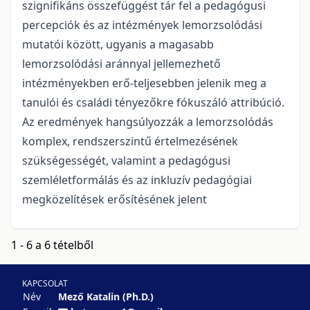
szignifikáns összefüggést tár fel a pedagógusi
percepciók és az intézmények lemorzsolódási
mutatói között, ugyanis a magasabb
lemorzsolódási aránnyal jellemezhető
intézményekben erő-teljesebben jelenik meg a
tanulói és családi tényezőkre fókuszáló attribúció.
Az eredmények hangsúlyozzák a lemorzsolódás
komplex, rendszerszintű értelmezésének
szükségességét, valamint a pedagógusi
szemléletformálás és az inkluzív pedagógiai
megközelítések erősítésének jelent
1 - 6 a 6 tételből
KAPCSOLAT
Név
Mező Katalin (Ph.D.)