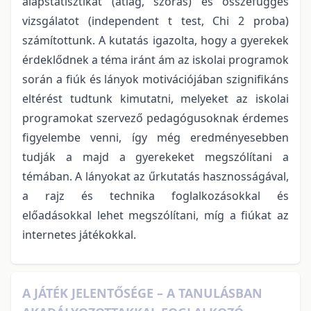
alapstatisztikát (átlag, szórás) és összefüggés
vizsgálatot (independent t test, Chi 2 proba)
számítottunk. A kutatás igazolta, hogy a gyerekek
érdeklődnek a téma iránt ám az iskolai programok
során a fiúk és lányok motivációjában szignifikáns
eltérést tudtunk kimutatni, melyeket az iskolai
programokat szervező pedagógusoknak érdemes
figyelembe venni, így még eredményesebben
tudják a majd a gyerekeket megszólítani a
témában. A lányokat az űrkutatás hasznosságával,
a rajz és technika foglalkozásokkal és
előadásokkal lehet megszólítani, míg a fiúkat az
internetes játékokkal.
A JÁTÉK JELENTŐSÉGE – A TANULÁSBAN