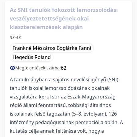
Az SNI tanulók fokozott lemorzsolódási
veszélyeztetettségének okai
klaszterelemzések alapján
33-43
Frankné Mészáros Boglárka Fanni
Hegedűs Roland
62
Megtekintések száma:
A tanulmányban a sajátos nevelési igényű (SNI)
tanulók iskolai lemorzsolódásának okainak
vizsgálatára kerül sor az Észak-Magyarország
régió állami fenntartású, többségi általános
iskoláinak felső tagozatán (5–8. évfolyam), 126
intézmény pedagógusainak percepciói alapján. A
kutatás célja annak feltárása volt, hogy a