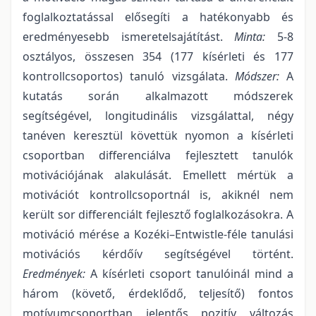
foglalkoztatással elősegíti a hatékonyabb és
eredményesebb ismeretelsajátítást.
Minta:
5-8
osztályos, összesen 354 (177 kísérleti és 177
kontrollcsoportos) tanuló vizsgálata.
Módszer:
A
kutatás során alkalmazott módszerek
segítségével, longitudinális vizsgálattal, négy
tanéven keresztül követtük nyomon a kísérleti
csoportban differenciálva fejlesztett tanulók
motivációjának alakulását. Emellett mértük a
motivációt kontrollcsoportnál is, akiknél nem
került sor differenciált fejlesztő foglalkozásokra. A
motiváció mérése a Kozéki–Entwistle-féle tanulási
motivációs kérdőív segítségével történt.
Eredmények:
A kísérleti csoport tanulóinál mind a
három (követő, érdeklődő, teljesítő) fontos
motívumcsoportban jelentős pozitív változás