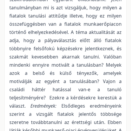
tanulmányban mi is azt vizsgáljuk, hogy milyen a
fiatalok tanulási attitűdje illetve, hogy ez milyen
összefüggésben van a fiatalok munkaerőpiacon
történő elhelyezkedésével. A téma aktualitását az
adja, hogy a pályaválasztás előtt álló fiatalok
többnyire felsőfokú képzésekre jelentkeznek, és
szakmát kevesebben akarnak tanulni. Valóban
mindenki ennyire motivált a tanulásban? Melyek
azok a belső és külső tényezők, amelyek
motiválják az egyént a tanulásában? Vajon a
családi háttér hatással van-e a tanuló
teljesítményére? Ezekre a kérdésekre kerestük a
választ.
Eredmények:
Elsődleges eredményeink
szerint a vizsgált fiatalok jelentős többsége
szeretne továbbtanulni az érettségi után. Ebben
látják későbbi munkaerő-piaci érvényesülésüket. A