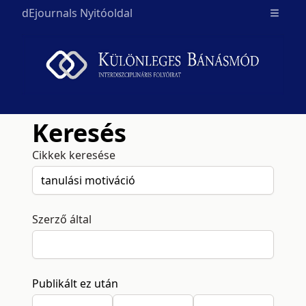
dEjournals Nyitóoldal
Open m
Keresés
Cikkek keresése
Szerző által
Publikált ez után