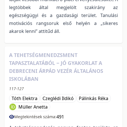
legtöbbek által megjelölt szakirány az
egészségügyi és a gazdasági terület. Tanulási
motivációs rangsoruk első helyén a „sikeres
akarok lenni” attitűd áll.
A TEHETSÉGMENEDZSMENT
TAPASZTALATÁBÓL ‒ JÓ GYAKORLAT A
DEBRECENI ÁRPÁD VEZÉR ÁLTALÁNOS
ISKOLÁBAN
117-127
Tóth Elektra
Czeglédi Ildikó
Pálinkás Réka
Müller Anetta
491
Megtekintések száma: