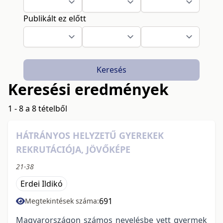
Publikált ez előtt
Keresés
Keresési eredmények
1 - 8 a 8 tételből
HÁTRÁNYOS HELYZETŰ GYEREKEK
REKRUTÁCIÓJA, JÖVŐKÉPE
21-38
Erdei Ildikó
691
Megtekintések száma:
Magyarországon számos nevelésbe vett gyermek