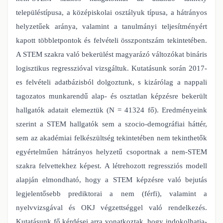
településtípusa, a középiskolai osztályuk típusa, a hátrányos
helyzetűek aránya, valamint a tanulmányi teljesítményért
kapott többletpontok és felvételi összpontszám tekintetében.
A STEM szakra való bekerülést magyarázó változókat bináris
logisztikus regresszióval vizsgáltuk. Kutatásunk során 2017-
es felvételi adatbázisból dolgoztunk, s kizárólag a nappali
tagozatos munkarendű alap- és osztatlan képzésre bekerült
hallgatók adatait elemeztük (N = 41324 fő). Eredményeink
szerint a STEM hallgatók sem a szocio-demográfiai háttér,
sem az akadémiai felkészültség tekintetében nem tekinthetők
egyértelműen hátrányos helyzetű csoportnak a nem-STEM
szakra felvettekhez képest. A létrehozott regressziós modell
alapján elmondható, hogy a STEM képzésre való bejutás
legjelentősebb prediktorai a nem (férfi), valamint a
nyelvvizsgával és OKJ végzettséggel való rendelkezés.
Kutatásunk fő kérdései arra vonatkoztak, hogy indokolhatja-