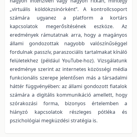
nagyon intenzíven vagy nagyon ritkán, mintegy
„virtuális köldökzsinórként”. A kontrollcsoport
számára ugyanez a platform a kortárs
kapcsolatok megerősítésének eszköze. Az
eredmények rámutatnak arra, hogy a magányos
állami gondozottak nagyobb valószínűséggel
fordulnak passzív, paraszociális tartalmakat kínáló
felületekhez (például YouTube-hoz). Vizsgálatunk
eredménye szerint az internetes közösségi média
funkcionális szerepe jelentősen más a társadalmi
háttér függvényében: az állami gondozott fiatalok
számára a digitális kommunikáció amellett, hogy
szórakozási forma, bizonyos értelemben a
hiányzó kapcsolatok részleges pótléka és
pszichológiai megküzdési stratégia is.