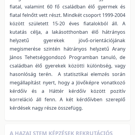
fiatal, valamint 60 fő családban élő gyermek és
fiatal felnőtt vett részt. Mindkét csoport 1999-2004
között született 15-20 éves fiatalokból áll. A
kutatás célja, a lakásotthonban élő hátrányos
helyzetű gyerekek jövő-orientációjának
megismerése szintén hátrányos helyzetű Arany
János Tehetséggondozó Programban tanuló, de
családban élő gyerekek közötti különbség, vagy
hasonlóság terén. A statisztikai elemzés során
megállapítást nyert, hogy a Jövőképre vonatkozó
kérdőív és a Háttér kérdőív között pozitív
korreláció áll fenn. A két kérdőívben szereplő
kérdések nagy része összefügg.
A HAZAI STEM KÉPZÉSEK REKRUTÁCIÓS