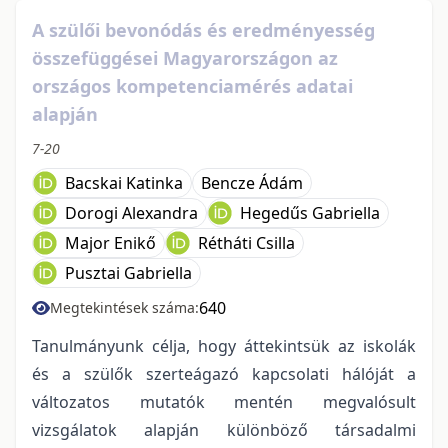
A szülői bevonódás és eredményesség
összefüggései Magyarországon az
országos kompetenciamérés adatai
alapján
7-20
Bacskai Katinka
Bencze Ádám
Dorogi Alexandra
Hegedűs Gabriella
Major Enikő
Rétháti Csilla
Pusztai Gabriella
640
Megtekintések száma:
Tanulmányunk célja, hogy áttekintsük az iskolák
és a szülők szerteágazó kapcsolati hálóját a
változatos mutatók mentén megvalósult
vizsgálatok alapján különböző társadalmi