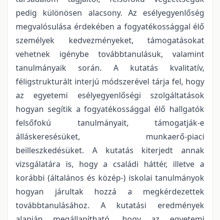
pedig különösen alacsony. Az esélyegyenlőség
megvalósulása érdekében a fogyatékossággal élő
személyek kedvezményeket, támogatásokat
vehetnek igénybe továbbtanulásuk, valamint
tanulmányaik során. A kutatás kvalitatív,
féligstrukturált interjú módszerével tárja fel, hogy
az egyetemi esélyegyenlőségi szolgáltatások
hogyan segítik a fogyatékossággal élő hallgatók
felsőfokú tanulmányait, támogatják-e
álláskeresésüket, munkaerő-piaci
beilleszkedésüket. A kutatás kiterjedt annak
vizsgálatára is, hogy a családi háttér, illetve a
korábbi (általános és közép-) iskolai tanulmányok
hogyan járultak hozzá a megkérdezettek
továbbtanulásához.­ A kutatási eredmények
alapján megállapítható, hogy az egyetemi