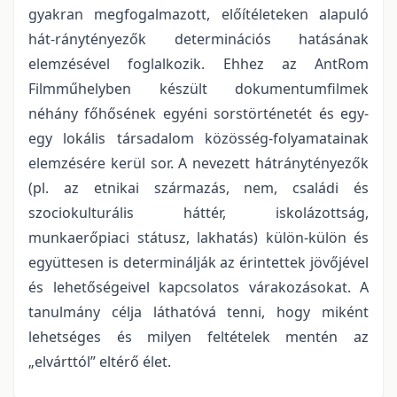
gyakran megfogalmazott, előítéleteken alapuló
hát-ránytényezők determinációs hatásának
elemzésével foglalkozik. Ehhez az AntRom
Filmműhelyben készült dokumentumfilmek
néhány főhősének egyéni sorstörténetét és egy-
egy lokális társadalom közösség-folyamatainak
elemzésére kerül sor. A nevezett hátránytényezők
(pl. az etnikai származás, nem, családi és
szociokulturális háttér, iskolázottság,
munkaerőpiaci státusz, lakhatás) külön-külön és
együttesen is determinálják az érintettek jövőjével
és lehetőségeivel kapcsolatos várakozásokat. A
tanulmány célja láthatóvá tenni, hogy miként
lehetséges és milyen feltételek mentén az
„elvárttól” eltérő élet.