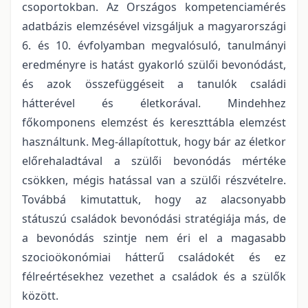
csoportokban. Az Országos kompetenciamérés
adatbázis elemzésével vizsgáljuk a magyarországi
6. és 10. évfolyamban megvalósuló, tanulmányi
eredményre is hatást gyakorló szülői bevonódást,
és azok összefüggéseit a tanulók családi
hátterével és életkorával. Mindehhez
főkomponens elemzést és kereszttábla elemzést
használtunk. Meg-állapítottuk, hogy bár az életkor
előrehaladtával a szülői bevonódás mértéke
csökken, mégis hatással van a szülői részvételre.
Továbbá kimutattuk, hogy az alacsonyabb
státuszú családok bevonódási stratégiája más, de
a bevonódás szintje nem éri el a magasabb
szocioökonómiai hátterű családokét és ez
félreértésekhez vezethet a családok és a szülők
között.