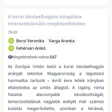
A korai iskolaelhagyás vizsgálata
interszekcionális megközelítésben
19-33
Bocsi Veronika
Varga Aranka
Fehérvári Anikó
547
Megtekintések száma:
Az Európai Unión belül a korai iskolaelhagyás
arányát tekintve Magyarország a legutolsó
harmadba tartozik – évről évre lefelé irányban
eltávolodva az uniós átlagtól. A cigány, roma
fiatalok alacsonyabb iskolázottságát,
lemorzsolódásuk nagyobb esélyét már számos
kutatás megerősítette, azonban a leírások,