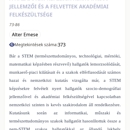
JELLEMZŐI ÉS A FELVETTEK AKADÉMIAI
FELKÉSZÜLTSÉGE
73-86
Alter Emese
373
Megtekintések száma:
Bár a STEM (természettudományos, technológiai, mérnöki,
matematikai képzésben részvevő) hallgatók lemorzsolódását,
munkaerő-piaci kilátásait és a szakok elférfiasodását számos
hazai és nemzetközi kutatás vizsgálta már, a STEM
képzésekre felvételt nyert hallgatók szocio-demográfiai
jellemzőivel és akadémiai felkészültségével kapcsolatban
nemzetközi szinten is kevés szakirodalom áll rendelkezésre.
Kutatásunk során az informatikai, műszaki és
természettudományos szakok hallgatóit hasonlítottuk össze a
nem-STEM szakos hallgatókkal az állandó lakhely