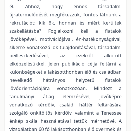
él. Ahhoz, hogy ennek társadalmi
újratermelődését megfékezzük, fontos látnunk a
rekrutációt: kik ők, honnan és miért kerültek
szakellátásba? Foglalkozni kell a fiatalok
jövőképével, motivációjával, én-hatékonyságával,
sikerre vonatkozó ok-tulajdonításával, társadalmi
beilleszkedésével, az ezekről alkotott
elképzelésükkel. Jelen publikáció célja feltárni a
különbségeket a lakásotthonban élő és családban
nevelkedő hátrányos helyzetű fiatalok
jövőorientációjára vonatkozóan. Mindezt a
tanulmányi átlag elemzésével, jövőképre
vonatkozó kérdőív, családi háttér feltárására
szolgáló önkitöltős kérdőív, valamint a Tenessee
énkép skála használatával tettük mérhetővé. A
vizsgálatban 60 fő lakásotthonban élő gyermek és