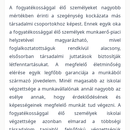
A fogyatékossággal élő személyeket nagyobb
mértékben érinti a szegénység kockázata más
társadalmi csoportokhoz képest. Ennek egyik oka
a fogyatékossággal élő személyek munkaerő-piaci
helyzetével magyarázható, mivel
foglalkoztatottságuk rendkívül alacsony,
elsősorban társadalmi juttatások biztosítják
létfenntartásukat. A megfelelő életminőség
elérése egyik legfőbb garanciája a munkából
származó jövedelem. Minél magasabb az iskolai
végzettsége a munkavállalónak annál nagyobb az
esélye annak, hogy érdeklődésének és
képességeinek megfelelő munkát tud végezni. A
fogyatékossággal élő személyek iskolai
végzettsége azonban elmarad a többségi
társadalom tagjaitól, felsőfokú végzettségük