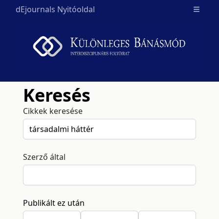
dEjournals Nyitóoldal
Open m
Keresés
Cikkek keresése
Szerző által
Publikált ez után