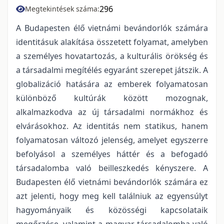
296
Megtekintések száma:
A Budapesten élő vietnámi bevándorlók számára
identitásuk alakítása összetett folyamat, amelyben
a személyes hovatartozás, a kulturális örökség és
a társadalmi megítélés egyaránt szerepet játszik. A
globalizáció hatására az emberek folyamatosan
különböző kultúrák között mozognak,
alkalmazkodva az új társadalmi normákhoz és
elvárásokhoz. Az identitás nem statikus, hanem
folyamatosan változó jelenség, amelyet egyszerre
befolyásol a személyes háttér és a befogadó
társadalomba való beilleszkedés kényszere. A
Budapesten élő vietnámi bevándorlók számára ez
azt jelenti, hogy meg kell találniuk az egyensúlyt
hagyományaik és közösségi kapcsolataik
megőrzése, valamint a magyar társadalomba való