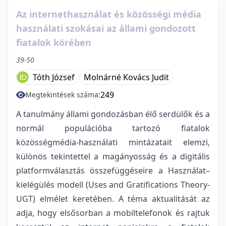
Az internethasználat és közösségi média
használati szokásai az állami gondozott
fiatalok körében
39-50
Tóth József
Molnárné Kovács Judit
249
Megtekintések száma:
A tanulmány állami gondozásban élő serdülők és a
normál populációba tartozó fiatalok
közösségmédia-használati mintázatait elemzi,
különös tekintettel a magányosság és a digitális
platformválasztás összefüggéseire a Használat–
kielégülés modell (Uses and Gratifications Theory-
UGT) elmélet keretében. A téma aktualitását az
adja, hogy elsősorban a mobiltelefonok és rajtuk