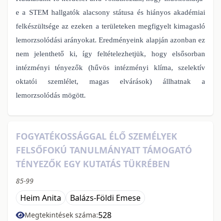
e a STEM hallgatók alacsony státusa és hiányos akadémiai
felkészültsége az ezeken a területeken megfigyelt kimagasló
lemorzsolódási arányokat. Eredményeink alapján azonban ez
nem jelenthető ki, így feltételezhetjük, hogy elsősorban
intézményi tényezők (hűvös intézményi klíma, szelektív
oktatói szemlélet, magas elvárások) állhatnak a
lemorzsolódás mögött.
FOGYATÉKOSSÁGGAL ÉLŐ SZEMÉLYEK
FELSŐFOKÚ TANULMÁNYAIT TÁMOGATÓ
TÉNYEZŐK EGY KUTATÁS TÜKRÉBEN
85-99
Heim Anita
Balázs-Földi Emese
528
Megtekintések száma: