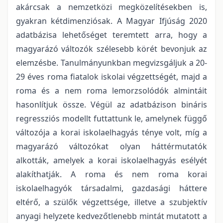
akárcsak a nemzetközi megközelítésekben is,
gyakran kétdimenziósak. A Magyar Ifjúság 2020
adatbázisa lehetőséget teremtett arra, hogy a
magyarázó változók szélesebb körét bevonjuk az
elemzésbe. Tanulmányunkban megvizsgáljuk a 20-
29 éves roma fiatalok iskolai végzettségét, majd a
roma és a nem roma lemorzsolódók almintáit
hasonlítjuk össze. Végül az adatbázison bináris
regressziós modellt futtattunk le, amelynek függő
változója a korai iskolaelhagyás ténye volt, míg a
magyarázó változókat olyan háttérmutatók
alkották, amelyek a korai iskolaelhagyás esélyét
alakíthatják. A roma és nem roma korai
iskolaelhagyók társadalmi, gazdasági háttere
eltérő, a szülők végzettsége, illetve a szubjektív
anyagi helyzete kedvezőtlenebb mintát mutatott a