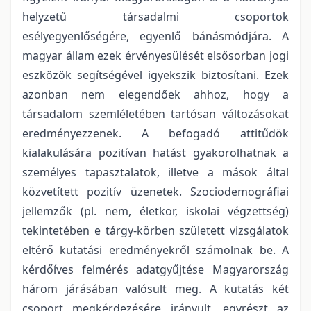
helyzetű társadalmi csoportok
esélyegyenlőségére, egyenlő bánásmódjára. A
magyar állam ezek érvényesülését elsősorban jogi
eszközök segítségével igyekszik biztosítani. Ezek
azonban nem elegendőek ahhoz, hogy a
társadalom szemléletében tartósan változásokat
eredményezzenek. A befogadó attitűdök
kialakulására pozitívan hatást gyakorolhatnak a
személyes tapasztalatok, illetve a mások által
közvetített pozitív üzenetek. Szociodemográfiai
jellemzők (pl. nem, életkor, iskolai végzettség)
tekintetében e tárgy-körben született vizsgálatok
eltérő kutatási eredményekről számolnak be. A
kérdőíves felmérés adatgyűjtése Magyarország
három járásában valósult meg. A kutatás két
csoport megkérdezésére irányult, egyrészt az