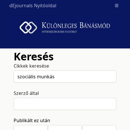
dEjournals Nyitóoldal
Open m
Keresés
Cikkek keresése
Szerző által
Publikált ez után