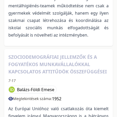
mentálhigiénés-teamek működtetése nem csak a
gyermekek védelmét szolgálják, hanem egy ilyen
szakmai csapat létrehozása és koordinálása az
iskolai szociális munkás elfogadottságát és
befolyását is növelheti az intézményben.
SZOCIODEMOGRÁFIAI JELLEMZŐK ÉS A
FOGYATÉKOS MUNKAVÁLLALÓKKAL
KAPCSOLATOS ATTITŰDÖK ÖSSZEFÜGGÉSEI
7-17
Balázs-Földi Emese
1952
Megtekintések száma:
Az Európai Unióhoz való csatlakozás óta kiemelt
figyelem irányul Magyarországon is a hátrányos