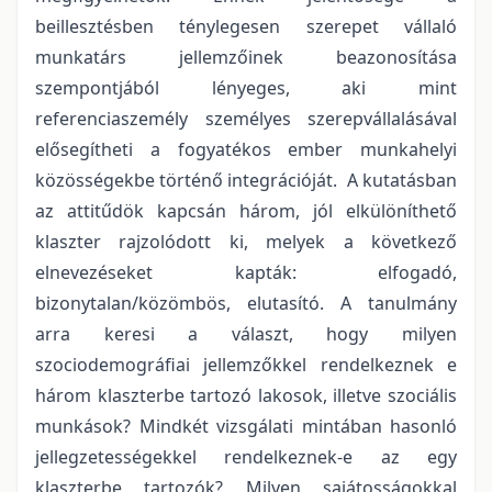
beillesztésben ténylegesen szerepet vállaló
munkatárs jellemzőinek beazonosítása
szempontjából lényeges, aki mint
referenciaszemély személyes szerepvállalásával
elősegítheti a fogyatékos ember munkahelyi
közösségekbe történő integrációját. A kutatásban
az attitűdök kapcsán három, jól elkülöníthető
klaszter rajzolódott ki, melyek a következő
elnevezéseket kapták: elfogadó,
bizonytalan/közömbös, elutasító. A tanulmány
arra keresi a választ, hogy milyen
szociodemográfiai jellemzőkkel rendelkeznek e
három klaszterbe tartozó lakosok, illetve szociális
munkások? Mindkét vizsgálati mintában hasonló
jellegzetességekkel rendelkeznek-e az egy
klaszterbe tartozók? Milyen sajátosságokkal