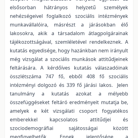
elsősorban hátrányos helyzetű személyek
nehézségeivel foglalkozó szociális intézmények
munkavállalóira, másrészt a járásokban élő
lakosokra, akik a társadalom átlagpolgárainak
tájékozottságával, szemléletével rendelkeznek. A
kutatás egyedisége, hogy hazánkban nem irányult
még vizsgálat a szociális munkások attitűdjeinek
feltárására. A kérdőíves kutatás válaszadóinak
összlétszáma 747 fő, ebből 408 fő szociális
intézményi dolgozó és 339 fő járási lakos. Jelen
tanulmány a kutatás azokat a mélyebb
összefüggéseket feltáró eredményeit mutatja be,
amelyek e két vizsgálati csoport fogyatékos
emberekkel kapcsolatos attitűdjei és
szociodemográfiai sajátosságai között
megfigyelhetők. Ennek jelentősége a