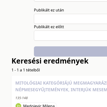
Publikált ez után
Publikált ez előtt
Keresési eredmények
1 - 1 a 1 tételből
MITOLÓGIAI KATEGÓRIÁJÚ MEGMAGYARÁZHA
NÉPMESEGYŰJTEMÉNYEK, INTERJÚK MESE
135-148
Medojevic Milena