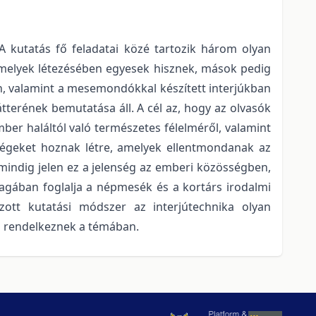
A kutatás fő feladatai közé tartozik három olyan
 amelyek létezésében egyesek hisznek, mások pedig
 valamint a mesemondókkal készített interjúkban
terének bemutatása áll. A cél az, hogy az olvasók
mber haláltól való természetes félelméről, valamint
nségeket hoznak létre, amelyek ellentmondanak az
mindig jelen ez a jelenség az emberi közösségben,
gában foglalja a népmesék és a kortárs irodalmi
zott kutatási módszer az interjútechnika olyan
al rendelkeznek a témában.