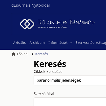
dEjournals Nyitóoldal
Aktuális
Archívum
Információk
Szerkesztőbizottsá
Főoldal
Keresés
Keresés
Cikkek keresése
Szerző által