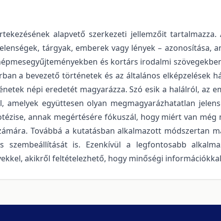
tekezésének alapvető szerkezeti jellemzőit tartalmazza. 
 jelenségek, tárgyak, emberek vagy lények – azonosítása,
népmesegyűjteményekben és kortárs irodalmi szövegekben,
ban a bevezető történetek és az általános elképzelések hát
énetek népi eredetét magyarázza. Szó esik a halálról, az e
ágról, amelyek együttesen olyan megmagyarázhatatlan jele
potézise, annak megértésére fókuszál, hogy miért van még 
számára. Továbbá a kutatásban alkalmazott módszertan ma
s szembeállítását is. Ezenkívül a legfontosabb alkalma
ekkel, akikről feltételezhető, hogy minőségi információkk