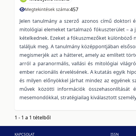
457
Megtekintések száma:
Jelen tanulmány a szerző azonos című doktori ér
mitológiai elemeket tartalmazó fókuszterület – a
kételkednek. Ezeket a fókuszmezőket különböző 
találjuk meg. A tanulmány középpontjában elsősor
megismerjék azt a hátteret, amely az említett tört
arról a paranormális, vallási és mitológiai vil
ember racionális érvelésének. A kutatás egyik hi
és milyen előnyökkel járhat mindez az egyének 
művek közötti információk összehasonlítását é
mesemondókkal, stratégiailag kiválasztott személy
1 - 1 a 1 tételből
KAPCSOLAT
ISSN