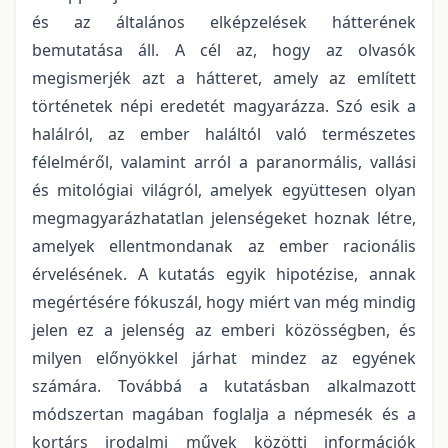
és az általános elképzelések hátterének
bemutatása áll. A cél az, hogy az olvasók
megismerjék azt a hátteret, amely az említett
történetek népi eredetét magyarázza. Szó esik a
halálról, az ember haláltól való természetes
félelméről, valamint arról a paranormális, vallási
és mitológiai világról, amelyek együttesen olyan
megmagyarázhatatlan jelenségeket hoznak létre,
amelyek ellentmondanak az ember racionális
érvelésének. A kutatás egyik hipotézise, annak
megértésére fókuszál, hogy miért van még mindig
jelen ez a jelenség az emberi közösségben, és
milyen előnyökkel járhat mindez az egyének
számára. Továbbá a kutatásban alkalmazott
módszertan magában foglalja a népmesék és a
kortárs irodalmi művek közötti információk