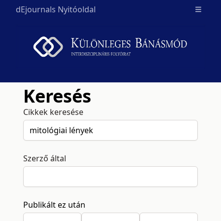
dEjournals Nyitóoldal
Open m
Keresés
Cikkek keresése
Szerző által
Publikált ez után