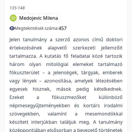
135-148
Medojevic Milena
457
Megtekintések száma:
Jelen tanulmány a szerző azonos című doktori
értekezésének alapvető szerkezeti jellemzőit
tartalmazza. A kutatás fő feladatai közé tartozik
három olyan mitológiai elemeket tartalmazó
fókuszterület – a jelenségek, tárgyak, emberek
vagy lények – azonosítása, amelyek létezésében
egyesek hisznek, mások pedig kételkednek.
Ezeket a fókuszmezőket különböző
népmesegyűjteményekben és kortárs irodalmi
szövegekben, valamint a mesemondókkal
készített interjúkban találjuk meg. A tanulmány
középpontjában elsősorban a bevezető történetek