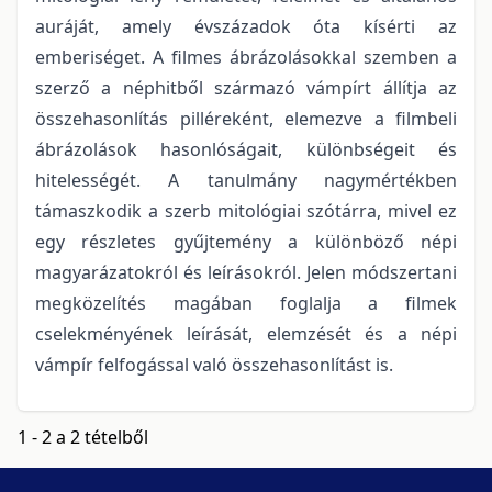
auráját, amely évszázadok óta kísérti az
emberiséget. A filmes ábrázolásokkal szemben a
szerző a néphitből származó vámpírt állítja az
összehasonlítás pilléreként, elemezve a filmbeli
ábrázolások hasonlóságait, különbségeit és
hitelességét. A tanulmány nagymértékben
támaszkodik a szerb mitológiai szótárra, mivel ez
egy részletes gyűjtemény a különböző népi
magyarázatokról és leírásokról. Jelen módszertani
megközelítés magában foglalja a filmek
cselekményének leírását, elemzését és a népi
vámpír felfogással való összehasonlítást is.
1 - 2 a 2 tételből