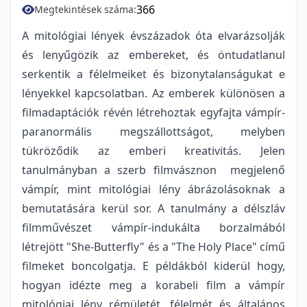
366
Megtekintések száma:
A mitológiai lények évszázadok óta elvarázsolják
és lenyűgözik az embereket, és öntudatlanul
serkentik a félelmeiket és bizonytalanságukat e
lényekkel kapcsolatban. Az emberek különösen a
filmadaptációk révén létrehoztak egyfajta vámpír-
paranormális megszállottságot, melyben
tükröződik az emberi kreativitás. Jelen
tanulmányban a szerb filmvásznon megjelenő
vámpír, mint mitológiai lény ábrázolásoknak a
bemutatására kerül sor. A tanulmány a délszláv
filmművészet vámpír-indukálta borzalmából
létrejött "She-Butterfly" és a "The Holy Place" című
filmeket boncolgatja. E példákból kiderül hogy,
hogyan idézte meg a korabeli film a vámpír
mitológiai lény rémületét, félelmét és általános