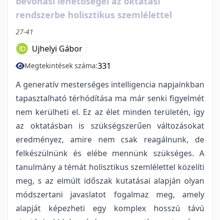
bevonási lehetőségei az oktatási
rendszerbe holisztikus szemlélettel
27-41
Ujhelyi Gábor
331
Megtekintések száma:
A generatív mesterséges intelligencia napjainkban
tapasztalható térhódítása ma már senki figyelmét
nem kerülheti el. Ez az élet minden területén, így
az oktatásban is szükségszerűen változásokat
eredményez, amire nem csak reagálnunk, de
felkészülnünk és elébe mennünk szükséges. A
tanulmány a témát holisztikus szemlélettel közelíti
meg, s az elmúlt időszak kutatásai alapján olyan
módszertani javaslatot fogalmaz meg, amely
alapját képezheti egy komplex hosszú távú