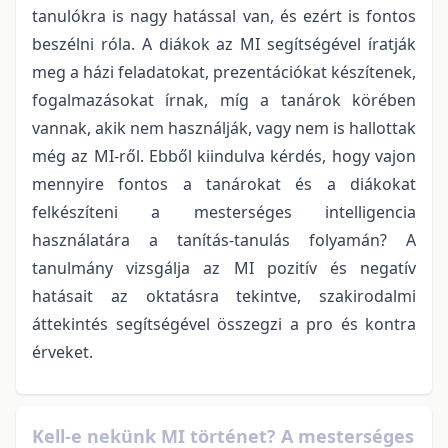
tanulókra is nagy hatással van, és ezért is fontos
beszélni róla. A diákok az MI segítségével íratják
meg a házi feladatokat, prezentációkat készítenek,
fogalmazásokat írnak, míg a tanárok körében
vannak, akik nem használják, vagy nem is hallottak
még az MI-ről. Ebből kiindulva kérdés, hogy vajon
mennyire fontos a tanárokat és a diákokat
felkészíteni a mesterséges intelligencia
használatára a tanítás-tanulás folyamán? A
tanulmány vizsgálja az MI pozitív és negatív
hatásait az oktatásra tekintve, szakirodalmi
áttekintés segítségével összegzi a pro és kontra
érveket.
Kell-e nekünk MI történet? A mesterséges