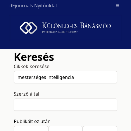
dEjournals Nyitóoldal
Open m
Keresés
Cikkek keresése
Szerző által
Publikált ez után