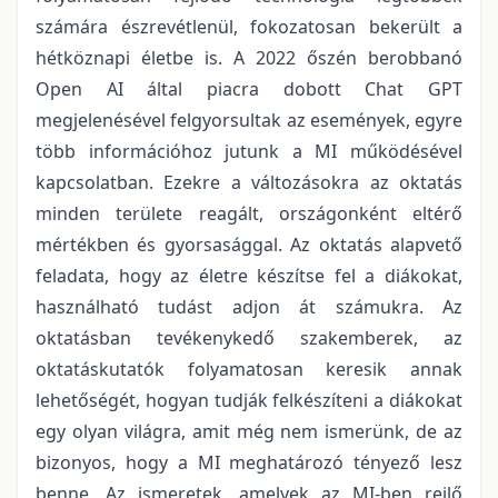
számára észrevétlenül, fokozatosan bekerült a
hétköznapi életbe is. A 2022 őszén berobbanó
Open AI által piacra dobott Chat GPT
megjelenésével felgyorsultak az események, egyre
több információhoz jutunk a MI működésével
kapcsolatban. Ezekre a változásokra az oktatás
minden területe reagált, országonként eltérő
mértékben és gyorsasággal. Az oktatás alapvető
feladata, hogy az életre készítse fel a diákokat,
használható tudást adjon át számukra. Az
oktatásban tevékenykedő szakemberek, az
oktatáskutatók folyamatosan keresik annak
lehetőségét, hogyan tudják felkészíteni a diákokat
egy olyan világra, amit még nem ismerünk, de az
bizonyos, hogy a MI meghatározó tényező lesz
benne. Az ismeretek, amelyek az MI-ben rejlő