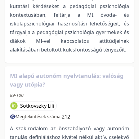
kutatási kérdéseket a pedagógiai pszichológia
kontextusában, feltárja a MI óvoda- és
iskolapszichológiai hasznosítási lehetőségeit, és
tárgyalja a pedagógiai pszichológia gyermekek és
diákok MI-vel kapcsolatos attitűdjeinek
alakításában betöltött kulcsfontosságú tényezőit.
MI alapú autonóm nyelvtanulás: valóság
vagy utópia?
89-100
Sotkovszky Lili
212
Megtekintések száma:
A szakirodalom az önszabályozó vagy autonóm
tanulás definiáláshoz kivétel nélkül aktív, cselekvő