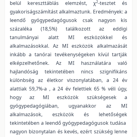
2
belül kereszttáblás elemzést, χ
-tesztet és
gyakoriságszámítást alkalmaztunk. Eredmények: a
leendő gyógypedagógusok csak nagyon kis
százaléka (18,5%) találkozott az eddigi
tanulmányai alatt MI eszközökkel és
alkalmazásokkal. Az MI eszközök alkalmazását
inkább a tanórai tevékenységeken kívül tartják
elképzelhetőnek. Az MI használatára való
hajlandóság tekintetében nincs szignifikáns
különbség az életkor viszonylatában, a 24 év
alattiak 59,7%-a , a 24 év felettiek 65 % véli úgy,
hogy az MI eszközök szükségesek a
gyógypedagógiában, ugyanakkor az MI
alkalmazások, eszközök és lehetőségek
tekintetében a leendő gyógypedagógusok tudása
nagyon bizonytalan és kevés, ezért szükség lenne