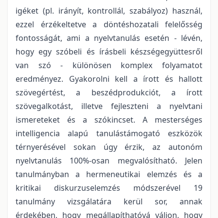
igéket (pl. irányít, kontrollál, szabályoz) használ,
ezzel érzékeltetve a döntéshozatali felelősség
fontosságát, ami a nyelvtanulás esetén - lévén,
hogy egy szóbeli és írásbeli készségegyüttesről
van szó - különösen komplex folyamatot
eredményez. Gyakorolni kell a írott és hallott
szövegértést, a beszédprodukciót, a írott
szövegalkotást, illetve fejleszteni a nyelvtani
ismereteket és a szókincset. A mesterséges
intelligencia alapú tanulástámogató eszközök
térnyerésével sokan úgy érzik, az autonóm
nyelvtanulás 100%-osan megvalósítható. Jelen
tanulmányban a hermeneutikai elemzés és a
kritikai diskurzuselemzés módszerével 19
tanulmány vizsgálatára kerül sor, annak
érdekében, hogy megállapíthatóvá váljon, hogy