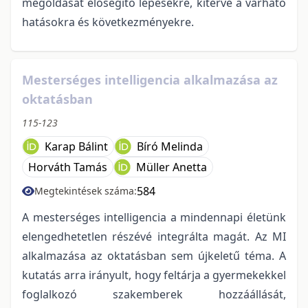
megoldását elősegítő lépésekre, kitérve a várható
hatásokra és következményekre.
Mesterséges intelligencia alkalmazása az
oktatásban
115-123
Karap Bálint
Bíró Melinda
Horváth Tamás
Müller Anetta
584
Megtekintések száma:
A mesterséges intelligencia a mindennapi életünk
elengedhetetlen részévé integrálta magát. Az MI
alkalmazása az oktatásban sem újkeletű téma. A
kutatás arra irányult, hogy feltárja a gyermekekkel
foglalkozó szakemberek hozzáállását,