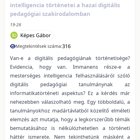
intelligencia történetei a hazai digitális
pedagógiai szakirodalomban
19-26
Képes Gábor
316
Megtekintések száma:
Van-e a digitális pedagógiának történetisége?
Evidencia, hogy van. Immanens része-e a
mesterséges intelligencia felhasználásáról szóló
digitális pedagógiai tanulmánynak az
informatikatörténeti aspektus? Ez a kérdés már
nehezebben válaszolható meg. Egy többoldalú, a
tanulmányokhoz madártávlatból közelítő elméleti
elemzés azt mutatja, hogy a legkorszerűbb témák
bemutatásához is nélkülözhetetlen a történeti
háttér ismerete. Nem tekinthetünk másként a