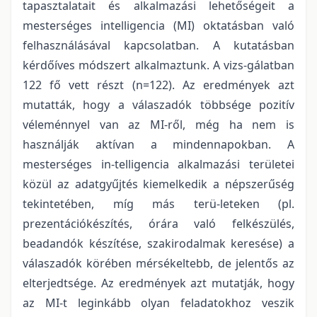
tapasztalatait és alkalmazási lehetőségeit a
mesterséges intelligencia (MI) oktatásban való
felhasználásával kapcsolatban. A kutatásban
kérdőíves módszert alkalmaztunk. A vizs-gálatban
122 fő vett részt (n=122). Az eredmények azt
mutatták, hogy a válaszadók többsége pozitív
véleménnyel van az MI-ről, még ha nem is
használják aktívan a mindennapokban. A
mesterséges in-telligencia alkalmazási területei
közül az adatgyűjtés kiemelkedik a népszerűség
tekintetében, míg más terü-leteken (pl.
prezentációkészítés, órára való felkészülés,
beadandók készítése, szakirodalmak keresése) a
válaszadók körében mérsékeltebb, de jelentős az
elterjedtsége. Az eredmények azt mutatják, hogy
az MI-t leginkább olyan feladatokhoz veszik