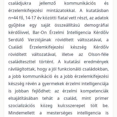
családjukra jellemző kommunikációs és
érzelemkifejezési mintázatokkal. A kutatásban
n=44 fő, 14-17 év közötti fiatal vett részt, az adatok
gyűjtése egy saját összeállítású demográfiai
kérdőívvel, Bar-On Érzelmi Intelligencia Kérdőív
Serdülő Verziójának rövidített változatával, a
Családi Érzelemkifejezési készség Kérdőív
rövidített változatával, illetve az Olson-féle
családteszttel történt. A kutatási eredmények
rávilágítottak, hogy a jól funkcionáló családokban,
a jobb kommunikáció és a jobb érzelemkifejezési
készség révén a gyermekek érzelmi intelligenciája
is jobban fejlődhet: az érzelmi kompetenciák
elsajátításában tehát a család, mint primer
szocializációs közeg kulcsszerepet tölt be.
Mindemellett a mesterséges intelligencia is