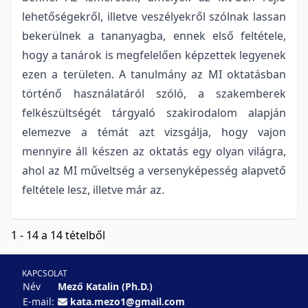
lehetőségekről, illetve veszélyekről szólnak lassan
bekerülnek a tananyagba, ennek első feltétele,
hogy a tanárok is megfelelően képzettek legyenek
ezen a területen. A tanulmány az MI oktatásban
történő használatáról szóló, a szakemberek
felkészültségét tárgyaló szakirodalom alapján
elemezve a témát azt vizsgálja, hogy vajon
mennyire áll készen az oktatás egy olyan világra,
ahol az MI műveltség a versenyképesség alapvető
feltétele lesz, illetve már az.
1 - 14 a 14 tételből
KAPCSOLAT
Név
Mező Katalin (Ph.D.)
E-mail:
kata.mezo1@gmail.com