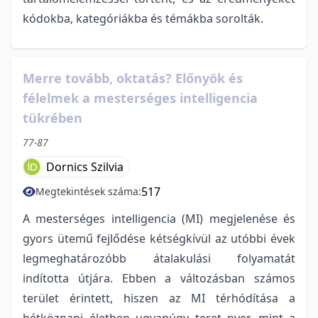
kódokba, kategóriákba és témákba sorolták.
Merre tovább, oktatás? Előnyök és
félelmek a mesterséges intelligencia
tükrében
77-87
Dornics Szilvia
517
Megtekintések száma:
A mesterséges intelligencia (MI) megjelenése és
gyors ütemű fejlődése kétségkívül az utóbbi évek
legmeghatározóbb átalakulási folyamatát
indította útjára. Ebben a változásban számos
terület érintett, hiszen az MI térhódítása a
hétköznapi életben ugyanúgy teret nyer, mint a