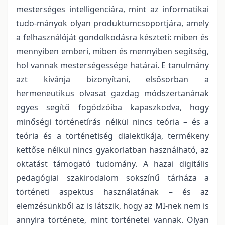
mesterséges intelligenciára, mint az informatikai
tudo-mányok olyan produktumcsoportjára, amely
a felhasználóját gondolkodásra készteti: miben és
mennyiben emberi, miben és mennyiben segítség,
hol vannak mesterségessége határai. E tanulmány
azt kívánja bizonyítani, elsősorban a
hermeneutikus olvasat gazdag módszertanának
egyes segítő fogódzóiba kapaszkodva, hogy
minőségi történetírás nélkül nincs teória – és a
teória és a történetiség dialektikája, termékeny
kettőse nélkül nincs gyakorlatban használható, az
oktatást támogató tudomány. A hazai digitális
pedagógiai szakirodalom sokszínű tárháza a
történeti aspektus használatának – és az
elemzésünkből az is látszik, hogy az MI-nek nem is
annyira története, mint történetei vannak. Olyan