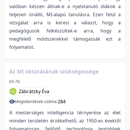
valóban készen állnak-e a nyelvtanuló diákok a
teljesen önálló, MI-alapú tanulásra. Ezen felül a
vizsgálat arra is keresi a választ, hogy a
pedagógusok felkészültek-e arra, hogy a
megfelelő módszerekkel támogassák ezt a
folyamatot.
Az MI oktatásának szükségessége
65-76
Zábrátzky Éva
284
Megtekintések száma:
A mesterséges intelligencia térnyerése az élet
minden területén érzékelhető, az 1950-es évektől
folyamatosan fejlődő technológia legtöbbek