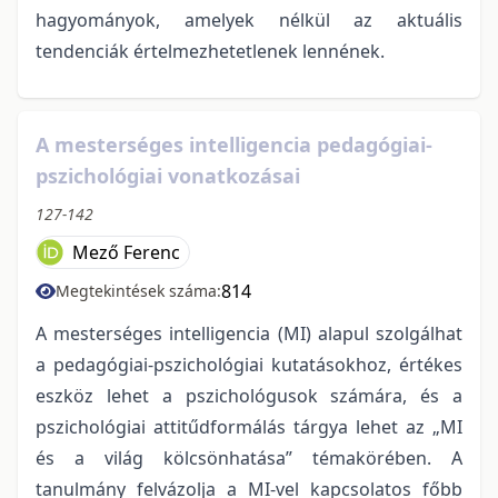
hagyományok, amelyek nélkül az aktuális
tendenciák értelmezhetetlenek lennének.
A mesterséges intelligencia pedagógiai-
pszichológiai vonatkozásai
127-142
Mező Ferenc
814
Megtekintések száma:
A mesterséges intelligencia (MI) alapul szolgálhat
a pedagógiai-pszichológiai kutatásokhoz, értékes
eszköz lehet a pszichológusok számára, és a
pszichológiai attitűdformálás tárgya lehet az „MI
és a világ kölcsönhatása” témakörében. A
tanulmány felvázolja a MI-vel kapcsolatos főbb