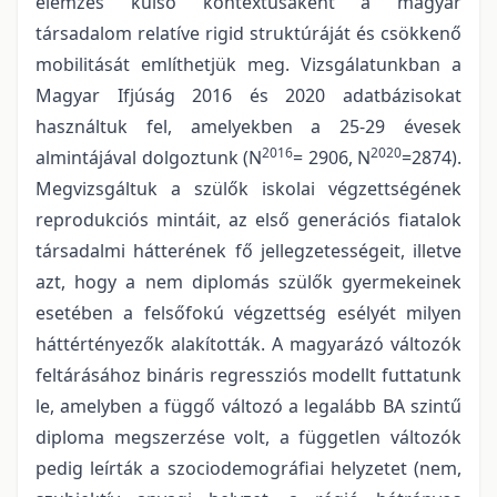
elemzés külső kontextusaként a magyar
társadalom relatíve rigid struktúráját és csökkenő
mobilitását említhetjük meg. Vizsgálatunkban a
Magyar Ifjúság 2016 és 2020 adatbázisokat
használtuk fel, amelyekben a 25-29 évesek
2016
2020
almintájával dolgoztunk (N
= 2906, N
=2874).
Megvizsgáltuk a szülők iskolai végzettségének
reprodukciós mintáit, az első generációs fiatalok
társadalmi hátterének fő jellegzetességeit, illetve
azt, hogy a nem diplomás szülők gyermekeinek
esetében a felsőfokú végzettség esélyét milyen
háttértényezők alakították. A magyarázó változók
feltárásához bináris regressziós modellt futtatunk
le, amelyben a függő változó a legalább BA szintű
diploma megszerzése volt, a független változók
pedig leírták a szociodemográfiai helyzetet (nem,