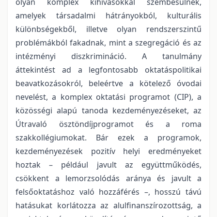
olyan komplex kihívásokkal szembesülnek,
amelyek társadalmi hátrányokból, kulturális
különbségekből, illetve olyan rendszerszintű
problémákból fakadnak, mint a szegregáció és az
intézményi diszkrimináció. A tanulmány
áttekintést ad a legfontosabb oktatáspolitikai
beavatkozásokról, beleértve a kötelező óvodai
nevelést, a komplex oktatási programot (CIP), a
közösségi alapú tanoda kezdeményezéseket, az
Útravaló ösztöndíjprogramot és a roma
szakkollégiumokat. Bár ezek a programok,
kezdeményezések pozitív helyi eredményeket
hoztak – például javult az együttműködés,
csökkent a lemorzsolódás aránya és javult a
felsőoktatáshoz való hozzáférés –, hosszú távú
hatásukat korlátozza az alulfinanszírozottság, a