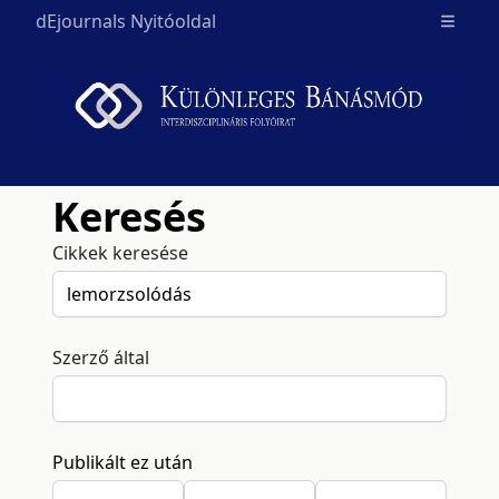
dEjournals Nyitóoldal
Open m
Keresés
Cikkek keresése
Szerző által
Publikált ez után