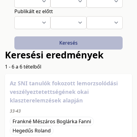
Publikált ez előtt
Keresés
Keresési eredmények
1 - 6 a 6 tételből
Az SNI tanulók fokozott lemorzsolódási
veszélyeztetettségének okai
klaszterelemzések alapján
33-43
Frankné Mészáros Boglárka Fanni
Hegedűs Roland