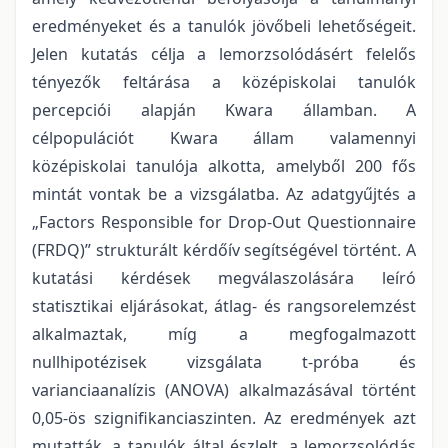
eredményeket és a tanulók jövőbeli lehetőségeit.
Jelen kutatás célja a lemorzsolódásért felelős
tényezők feltárása a középiskolai tanulók
percepciói alapján Kwara államban. A
célpopulációt Kwara állam valamennyi
középiskolai tanulója alkotta, amelyből 200 fős
mintát vontak be a vizsgálatba. Az adatgyűjtés a
„Factors Responsible for Drop-Out Questionnaire
(FRDQ)” strukturált kérdőív segítségével történt. A
kutatási kérdések megválaszolására leíró
statisztikai eljárásokat, átlag- és rangsorelemzést
alkalmaztak, míg a megfogalmazott
nullhipotézisek vizsgálata t-próba és
varianciaanalízis (ANOVA) alkalmazásával történt
0,05-ös szignifikanciaszinten. Az eredmények azt
mutatták, a tanulók által észlelt, a lemorzsolódás