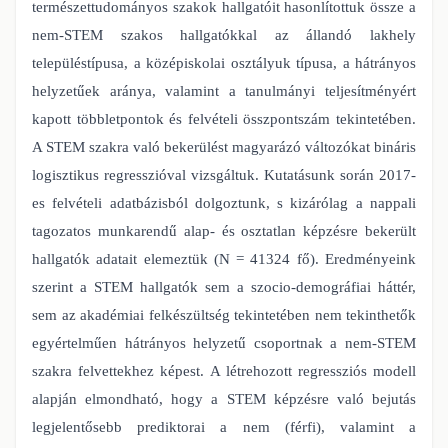
természettudományos szakok hallgatóit hasonlítottuk össze a
nem-STEM szakos hallgatókkal az állandó lakhely
településtípusa, a középiskolai osztályuk típusa, a hátrányos
helyzetűek aránya, valamint a tanulmányi teljesítményért
kapott többletpontok és felvételi összpontszám tekintetében.
A STEM szakra való bekerülést magyarázó változókat bináris
logisztikus regresszióval vizsgáltuk. Kutatásunk során 2017-
es felvételi adatbázisból dolgoztunk, s kizárólag a nappali
tagozatos munkarendű alap- és osztatlan képzésre bekerült
hallgatók adatait elemeztük (N = 41324 fő). Eredményeink
szerint a STEM hallgatók sem a szocio-demográfiai háttér,
sem az akadémiai felkészültség tekintetében nem tekinthetők
egyértelműen hátrányos helyzetű csoportnak a nem-STEM
szakra felvettekhez képest. A létrehozott regressziós modell
alapján elmondható, hogy a STEM képzésre való bejutás
legjelentősebb prediktorai a nem (férfi), valamint a