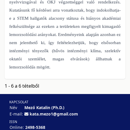
nyelvvizsgával és OKJ végzettséggel való rendelkezés.
Kutatásunk fő kérdései arra vonatkoztak, hogy indokolhatja-
e a STEM hallgatók alacsony státusa és hiányos akadémiai
felkészültsége az ezeken a területeken megfigyelt kimagasló
lemorzsolódási arányokat. Eredményeink alapján azonban ez
nem jelenthető ki, így feltételezhetjük, hogy elsősorban
intézményi tényezők (hűvös intézményi klíma, szelektív
oktatói szemlélet, magas elvárások) állhatnak a
lemorzsolódás mögött.
1 - 6 a 6 tételből
KAPCSOLAT
Név
Mező Katalin (Ph.D.)
E-mail:
kata.mezo1@gmail.com
ISSN
Online:
2498-5368