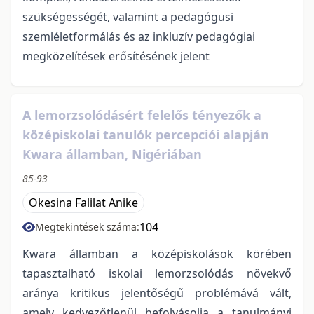
szükségességét, valamint a pedagógusi
szemléletformálás és az inkluzív pedagógiai
megközelítések erősítésének jelent
A lemorzsolódásért felelős tényezők a
középiskolai tanulók percepciói alapján
Kwara államban, Nigériában
85-93
Okesina Falilat Anike
104
Megtekintések száma:
Kwara államban a középiskolások körében
tapasztalható iskolai lemorzsolódás növekvő
aránya kritikus jelentőségű problémává vált,
amely kedvezőtlenül befolyásolja a tanulmányi