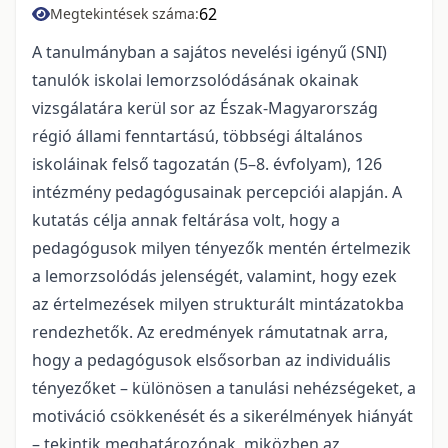
62
Megtekintések száma:
A tanulmányban a sajátos nevelési igényű (SNI)
tanulók iskolai lemorzsolódásának okainak
vizsgálatára kerül sor az Észak-Magyarország
régió állami fenntartású, többségi általános
iskoláinak felső tagozatán (5–8. évfolyam), 126
intézmény pedagógusainak percepciói alapján. A
kutatás célja annak feltárása volt, hogy a
pedagógusok milyen tényezők mentén értelmezik
a lemorzsolódás jelenségét, valamint, hogy ezek
az értelmezések milyen strukturált mintázatokba
rendezhetők. Az eredmények rámutatnak arra,
hogy a pedagógusok elsősorban az individuális
tényezőket – különösen a tanulási nehézségeket, a
motiváció csökkenését és a sikerélmények hiányát
– tekintik meghatározónak, miközben az