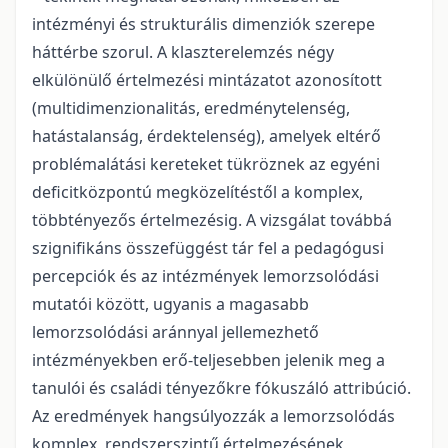
intézményi és strukturális dimenziók szerepe
háttérbe szorul. A klaszterelemzés négy
elkülönülő értelmezési mintázatot azonosított
(multidimenzionalitás, eredménytelenség,
hatástalanság, érdektelenség), amelyek eltérő
problémalátási kereteket tükröznek az egyéni
deficitközpontú megközelítéstől a komplex,
többtényezős értelmezésig. A vizsgálat továbbá
szignifikáns összefüggést tár fel a pedagógusi
percepciók és az intézmények lemorzsolódási
mutatói között, ugyanis a magasabb
lemorzsolódási aránnyal jellemezhető
intézményekben erő-teljesebben jelenik meg a
tanulói és családi tényezőkre fókuszáló attribúció.
Az eredmények hangsúlyozzák a lemorzsolódás
komplex, rendszerszintű értelmezésének