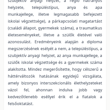
szubjektív anyagi helyzet, a régió hátrányos
helyzete, településtípus, anya és apa
munkajellege, illetve legmagasabb befejezett
iskolai végzettsége), a párkapcsolati magatartást
(családi állapot, gyermekek száma), a traumatikus
életeseményeket, illetve a szülők életével való
azonosulást. Eredményeink alapján a diploma
megszerzésének esélyét a nem, a településtípus, a
szubjektív anyagi helyzet, az anya munkajellege, a
szülők iskolai végzettsége és a gyermekek száma
alakította. Mindez megerősítette, hogy célszerű a
háttérváltozók hatásának egyidejű vizsgálata,
amely bizonyos interszekcionális élethelyzeteket
vázol fel, ahonnan indulva jobb vagy
kedvezőtlenebb eséllyel érik el a fiatalok a
felsőoktatást.