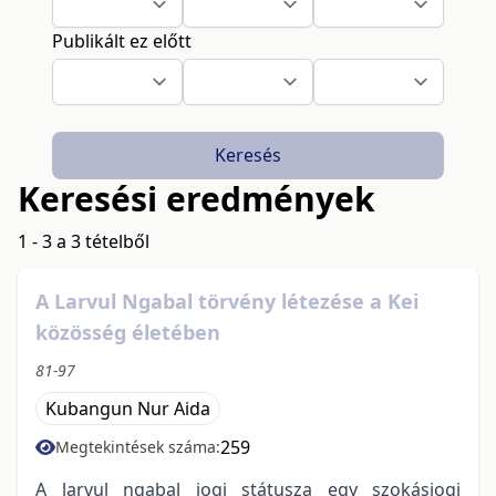
Publikált ez előtt
Keresés
Keresési eredmények
1 - 3 a 3 tételből
A Larvul Ngabal törvény létezése a Kei
közösség életében
81-97
Kubangun Nur Aida
259
Megtekintések száma:
A larvul ngabal jogi státusza egy szokásjogi