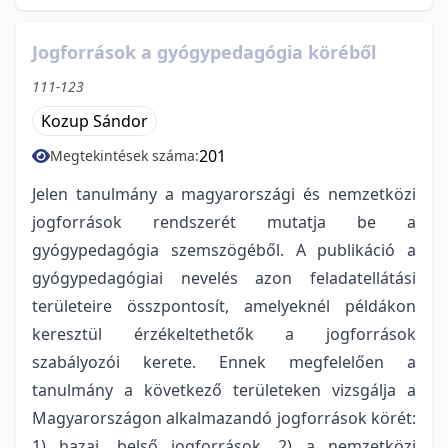
Jogforrások a gyógypedagógia köréből
111-123
Kozup Sándor
201
Megtekintések száma:
Jelen tanulmány a magyarországi és nemzetközi
jogforrások rendszerét mutatja be a
gyógypedagógia szemszögéből. A publikáció a
gyógypedagógiai nevelés azon feladatellátási
területeire összpontosít, amelyeknél példákon
keresztül érzékeltethetők a jogforrások
szabályozói kerete. Ennek megfelelően a
tanulmány a következő területeken vizsgálja a
Magyarországon alkalmazandó jogforrások körét:
1) hazai, belső jogforrások, 2) a nemzetközi