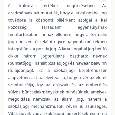
és kulturális értékek megőrzésében. Az
eredmények azt mutatják, hogy a larvul ngabal jog
továbbra is központi pillérként szolgál a Kei
közösség társadalmi egyensúlyának
fenntartásában, annak ellenére, hogy a formális
jogrendszer részeként egyre nagyobb mértékben
integrálódik a pozitív jog. A larvul ngabal jog hét fő
cikke három jogterületre osztható: nevnev
(büntetőjog), hanilit (családjog) és hawear balwirin
(tulajdonjog). Ez a szokásjogi keretrendszer
alapvetően azt az elvet vallja, hogy a vér az életet
szimbolizálja, így az erőszak és az emberölés
súlyos bűncselekményeknek minősülnek, amelyek
megoldása nemcsak az állami jog, hanem a
szokásjogi mechanizmusok révén is szükséges.
Vitás ügyek vagy szokásjogi jogsértések esetén a