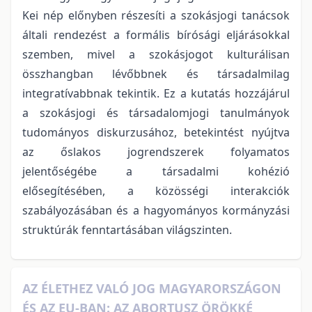
Kei nép előnyben részesíti a szokásjogi tanácsok
általi rendezést a formális bírósági eljárásokkal
szemben, mivel a szokásjogot kulturálisan
összhangban lévőbbnek és társadalmilag
integratívabbnak tekintik. Ez a kutatás hozzájárul
a szokásjogi és társadalomjogi tanulmányok
tudományos diskurzusához, betekintést nyújtva
az őslakos jogrendszerek folyamatos
jelentőségébe a társadalmi kohézió
elősegítésében, a közösségi interakciók
szabályozásában és a hagyományos kormányzási
struktúrák fenntartásában világszinten.
AZ ÉLETHEZ VALÓ JOG MAGYARORSZÁGON
ÉS AZ EU-BAN: AZ ABORTUSZ ÖRÖKKÉ