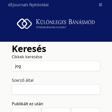
dEjournals Nyitóoldal
Open m
Keresés
Cikkek keresése
Szerző által
Publikált ez után