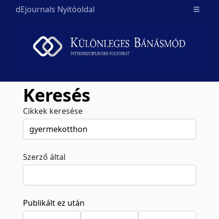
dEjournals Nyitóoldal
Open m
Keresés
Cikkek keresése
Szerző által
Publikált ez után