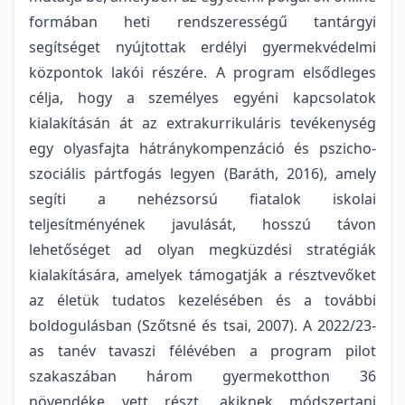
formában heti rendszerességű tantárgyi
segítséget nyújtottak erdélyi gyermekvédelmi
központok lakói részére. A program elsődleges
célja, hogy a személyes egyéni kapcsolatok
kialakításán át az extrakurrikuláris tevékenység
egy olyasfajta hátránykompenzáció és pszicho-
szociális pártfogás legyen (Baráth, 2016), amely
segíti a nehézsorsú fiatalok iskolai
teljesítményének javulását, hosszú távon
lehetőséget ad olyan megküzdési stratégiák
kialakítására, amelyek támogatják a résztvevőket
az életük tudatos kezelésében és a további
boldogulásban (Szőtsné és tsai, 2007). A 2022/23-
as tanév tavaszi félévében a program pilot
szakaszában három gyermekotthon 36
növendéke vett részt, akiknek módszertani