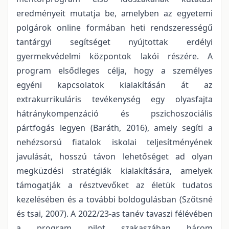
eredményeit mutatja be, amelyben az egyetemi
polgárok online formában heti rendszerességű
tantárgyi segítséget nyújtottak erdélyi
gyermekvédelmi központok lakói részére. A
program elsődleges célja, hogy a személyes
egyéni kapcsolatok kialakításán át az
extrakurrikuláris tevékenység egy olyasfajta
hátránykompenzáció és pszichoszociális
pártfogás legyen (Baráth, 2016), amely segíti a
nehézsorsú fiatalok iskolai teljesítményének
javulását, hosszú távon lehetőséget ad olyan
megküzdési stratégiák kialakítására, amelyek
támogatják a résztvevőket az életük tudatos
kezelésében és a további boldogulásban (Szőtsné
és tsai, 2007). A 2022/23-as tanév tavaszi félévében
a program pilot szakaszában három