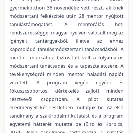
gyermekotthon 36 növendéke vett részt, akiknek
módszertani felkészítés után 28 mentor nyújtott
tanulástámogatást. A mentorálás heti
rendszerességgel magyar nyelven valósult meg az
igényelt tantárgyakból, illetve az ehhez
kapcsolódó tanulásmódszertani tanácsadásból. A
mentori munkához biztosított volt a folyamatos
módszertani tanácsadás és a tapasztalatcsere. A
tevékenységről minden mentor haladási naplót
vezetett. A program végén egyéni és
fókuszcsoportos kiértékelés zajlott minden
résztvevői csoportban. A pilot kutatás
eredményeit két részletben mutatjuk be. Az első
tanulmány a szakirodalmi kutatást és a program
egyetemi hátterét mutatta be (Biro és Korpics,
2024). Jelen tanulmány tartalmazza a kutatás