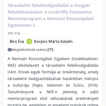
Társadalmi felelősségvállalás a magyar
felsőoktatásban: a Lorántffy Zsuzsanna
Mentorprogram a Nemzeti Közszolgálati
Egyetemen I.
101-114
Biro Éva
Korpics Márta Katalin
275
Megtekintések száma:
A Nemzeti Közszolgálati Egyetem (továbbiakban:
NKE) elkötelezett a társadalmi felelősségvállalás
iránt. Ennek egyik formája az önkéntesség, amely
társadalmi beágyazódásának hazánkban hiányos
a kultúrája (Fejes, Kelemen és Szűcs, 2016).
Tanulmányunk a NKE-n jelenleg is zajló
mentorprogram első időszakának eredményeit
mutatja be, amelyben az egyetemi polgárok online