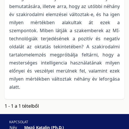
bemutatására, illetve arra, hogy az utóbbi néhány
év szakirodalmi elemzései változtak-e, és ha igen
milyen mértékben alakultak át ezek a
szempontok. Miben látják a szakemberek az MI-
technológiák terjedésének a pozitív és negatív
oldalát az oktatás tekintetében? A szakirodalmi
tartalomelemzés megpróbálja feltárni, hogy a
mesterséges intelligencia használatának milyen
előnyei és veszélyei merülnek fel, valamint ezek
milyen mértékben változtak néhány év leforgása
alatt.
1 - 1 a 1 tételből
KAPCSOLAT
Név
Mező Katalin (Ph.D.)