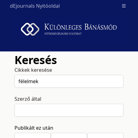
dEjournals Nyitóoldal
Open m
Keresés
Cikkek keresése
Szerző által
Publikált ez után