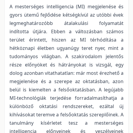
A mesterséges intelligencia (MI) megjelenése és
gyors ütemű fejlődése kétségkívül az utóbbi évek
legmeghatározóbb átalakulási folyamatát
indította útjára. Ebben a változásban számos
terület érintett, hiszen az MI térhódítása a
hétköznapi életben ugyanúgy teret nyer, mint a
tudományos világban. A szakirodalom jelentős
része előnyöket és hátrányokat is vizsgál, egy
dolog azonban vitathatatlan: már most érezhető a
megjelenése és a szerepe az oktatásban, azon
belül is kiemelten a felsőoktatásban. A legújabb
MI-technológiák terjedése forradalmasíthatja a
különböző oktatási rendszereket, ezáltal új
kihívásokat teremve a felsőoktatás szereplőinek. A
tanulmány kísérletet tesz a mesterséges
intelligencia előnyeinek és veszélyeinek