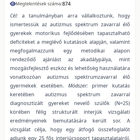
874
Megtekintések száma:
Cél:
a tanulmányban arra vállalkoztunk, hogy
ismertessük az autizmus spektrum zavarral élő
gyerekek motorikus fejlődésében tapasztalható
deficiteket a meglévő kutatások alapján, valamint
megfogalmazzunk egy metodikai alapon
rendeződő ajánlást az akadálypálya, mint
mozgásfejlesztő eszköz és lehetőség használatára
vonatkozóan autizmus spektrumzavarral élő
gyermekek esetében.
Módszer:
primer kutatás
keretében autizmus spektrum zavarral
diagnosztizált gyereket nevelő szülők (N=25)
körében félig strukturált interjúk vizsgálati
eredményeinek bemutatására került sor. A
vizsgálat célja, hogy egy átfogó összefoglalót
adjunk egy 25 fős interjúcsoport tapasztalatairól,