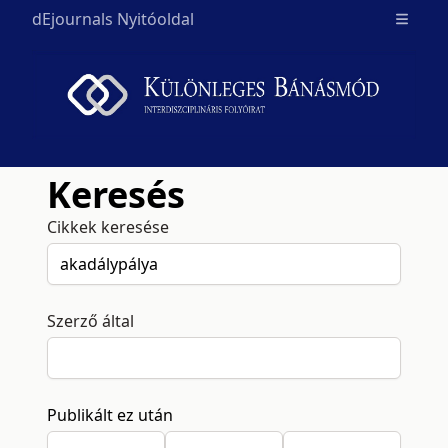
dEjournals Nyitóoldal
Open m
Keresés
Cikkek keresése
Szerző által
Publikált ez után