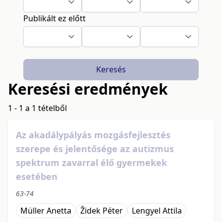
Publikált ez előtt
Keresés
Keresési eredmények
1 - 1 a 1 tételből
Az akadálypályás mozgásfejlesztés
szerepe és jelentősége az autizmus
spektrum zavarral élő gyermekek
esetében
63-74
Müller Anetta
Židek Péter
Lengyel Attila