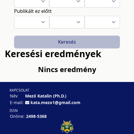
Publikált ez előtt
Keresés
Keresési eredmények
Nincs eredmény
KAPCSOLAT
Név
Mező Katalin (Ph.D.)
E-mail:
kata.mezo1@gmail.com
ISSN
Online:
2498-5368