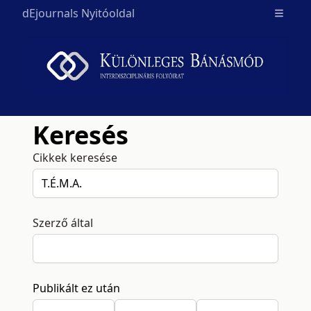
dEjournals Nyitóoldal
Open m
Keresés
Cikkek keresése
Szerző által
Publikált ez után