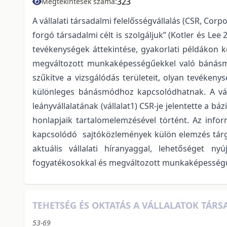
323
Megtekintések száma:
A vállalati társadalmi felelősségvállalás (CSR, Corpo
forgó társadalmi célt is szolgáljuk” (Kotler és Lee 
tevékenységek áttekintése, gyakorlati példákon 
megváltozott munkaképességűekkel való bánásmó
szűkítve a vizsgálódás területeit, olyan tevéke
különleges bánásmódhoz kapcsolódhatnak. A váll
leányvállalatának (vállalat1) CSR-je jelentette a báz
honlapjaik tartalomelemzésével történt. Az inf
kapcsolódó sajtóközlemények külön elemzés tárgyá
aktuális vállalati híranyaggal, lehetőséget nyú
fogyatékosokkal és megváltozott munkaképességűe
TEHETSÉG ÉS OKTATÁS A VÁLLALATOK TÁR
53-69