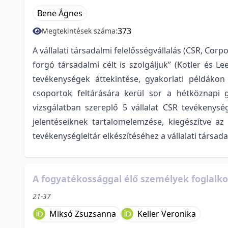
Bene Ágnes
373
Megtekintések száma:
A vállalati társadalmi felelősségvállalás (CSR, Corpo
forgó társadalmi célt is szolgáljuk” (Kotler és Le
tevékenységek áttekintése, gyakorlati példák
csoportok feltárására kerül sor a hétköznapi 
vizsgálatban szereplő 5 vállalat CSR tevékenysé
jelentéseiknek tartalomelemzése, kiegészítve az 
tevékenységleltár elkészítéséhez a vállalati társada
A fogyatékossággal élő személyek foglalkoz
21-37
Miksó Zsuzsanna
Keller Veronika