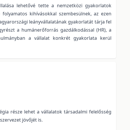
lalása lehetővé tette a nemzetközi gyakorlatok
e folyamatos kihívásokkal szembesülnek, az ezen
gyarországi leányvállalatának gyakorlatát tárja fel
yrészt a humánerőforrás gazdálkodással (HR), a
nulmányban a vállalat konkrét gyakorlata kerül
égia része lehet a vállalatok társadalmi felelősség
zervezet jövőjét is.