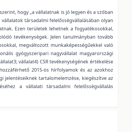
 szerint, hogy „a vállalatnak is jó legyen és a szóban
 a vállalatok társadalmi felelősségvállalásában olyan
tnak. Ezen területek lehetnek a fogyatékosokkal,
olódó tevékenységek. Jelen tanulmányban tovább
ékosokkal, megváltozott munkaképességűekkel való
nális gyógyszeripari nagyvállalat magyarországi
; vállalat3; vállalat4) CSR tevékenységének értékelése
 hozzáférhető 2015-ös hírfolyamok és az azokhoz
i jelentéseiknek tartalomelemzése, kiegészítve az
éséhez a vállalati társadalmi felelősségvállalás