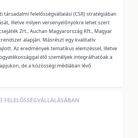
i társadalmi felelősségvállalási (CSR) stratégiában
át, illetve milyen versenyelőnyökre lehet szert
csejáték Zrt., Auchan Magyarország Kft., Magyar
endszer alapján. Másrészt egy kvalitatív
zajlott. Az eredmények tematikus elemzéssel, illetve
 fogyatékossággal élő személyek integrálhatóak a
nlapjukon, de a közösségi médiában lévő
I FELELŐSSÉGVÁLLALÁSÁBAN