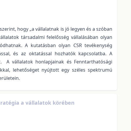
 szerint, hogy „a vállalatnak is jó legyen és a szóban
vállalatok társadalmi felelősség vállalásában olyan
lódhatnak. A kutatásban olyan CSR tevékenység
ssal, és az oktatással hozhatók kapcsolatba. A
t. A vállalatok honlapjainak és Fenntarthatósági
okkal, lehetőséget nyújtott egy széles spektrumú
erületein.
tratégia a vállalatok körében