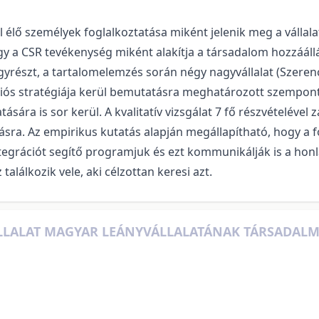
élő személyek foglalkoztatása miként jelenik meg a vállalat
y a CSR tevékenység miként alakítja a társadalom hozzáállás
yrészt, a tartalomelemzés során négy nagyvállalat (Szeren
iós stratégiája kerül bemutatásra meghatározott szempontr
sára is sor kerül. A kvalitatív vizsgálat 7 fő részvételével 
zásra. Az empirikus kutatás alapján megállapítható, hogy a
ntegrációt segítő programjuk és ezt kommunikálják is a ho
alálkozik vele, aki célzottan keresi azt.
ÁLLALAT MAGYAR LEÁNYVÁLLALATÁNAK TÁRSADALM