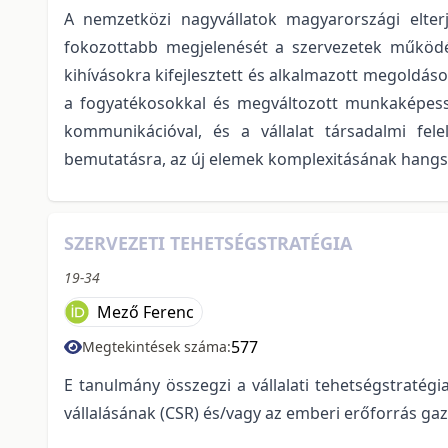
A nemzetközi nagyvállatok magyarországi elter
fokozottabb megjelenését a szervezetek működés
kihívásokra kifejlesztett és alkalmazott megoldáso
a fogyatékosokkal és megváltozott munkaképess
kommunikációval, és a vállalat társadalmi fel
bemutatásra, az új elemek komplexitásának hangs
SZERVEZETI TEHETSÉGSTRATÉGIA
19-34
Mező Ferenc
577
Megtekintések száma:
E tanulmány összegzi a vállalati tehetségstratégia
vállalásának (CSR) és/vagy az emberi erőforrás gaz