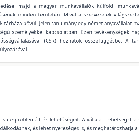
jedése, majd a magyar munkavállalók külföldi munkavál
ének minden területén. Mivel a szervezetek világszert
k tárháza bővül. Jelen tanulmány egy német anyavállalat ma
égű személyekkel kapcsolatban. Ezen tevékenységek nag
elősségvállalásával (CSR) hozhatók összefüggésbe. A ta
úlyozásával.
 kulcsproblémáit és lehetőségeit. A vállalati tehetségstrat
dálkodásnak, és lehet nyereséges is, és meghatározhatja a s