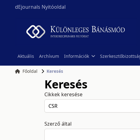
dEjournals Nyitóoldal
Aktuális
Archívum
Információk
Szerkesztőbizottsá
Főoldal
Keresés
Keresés
Cikkek keresése
Szerző által