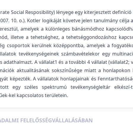
rate Social Resposibility) lényege egy kiterjesztett definíció
2007. 10. o.). Kotler logikáját követve jelen tanulmány célja
keresztül, amelyek a különleges bánásmódhoz kapcsolódha
d, illetve a tehetséghez, a tehetséggondozáshoz kapcs
nység csoportok kerülnek középpontba, amelyek a fogyat
alatok tevékenységeinek számbavételekor egy multinacio
is adathalmazt. A vállalat1 és a további 4 vállalat (vállalat2
ormációk aktualitásának sokszínűsége miatt a honlapokon
t képezték. A vállalatok honlapjainak és Fenntarthatóság
jtott egy széles spektrumú tevékenységleltár elkészí-t
k-kel kapcsolatos területein.
SADALMI FELELŐSSÉGVÁLLALÁSÁBAN