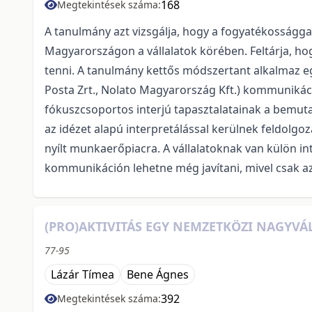
168
Megtekintések száma:
A tanulmány azt vizsgálja, hogy a fogyatékossággal 
Magyarországon a vállalatok körében. Feltárja, hog
tenni. A tanulmány kettős módszertant alkalmaz eg
Posta Zrt., Nolato Magyarország Kft.) kommunikác
fókuszcsoportos interjú tapasztalatainak a bemutatá
az idézet alapú interpretálással kerülnek feldolgo
nyílt munkaerőpiacra. A vállalatoknak van külön i
kommunikáción lehetne még javítani, mivel csak az t
(PRO)AKTIVITÁS EGY NEMZETKÖZI NAGYV
77-95
Lázár Tímea
Bene Ágnes
392
Megtekintések száma: