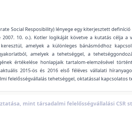
rate Social Resposibility) lényege egy kiterjesztett definíció
e 2007. 10. o.). Kotler logikáját követve a kutatás célja a 
on keresztül, amelyek a különleges bánásmódhoz kapcso
gyakorlatból, amelyek a tehetséggel, a tehetséggondozá
gének értékelése honlapjaik tartalom-elemzésével történ
aktuális 2015-ös és 2016 első féléves vállalati híranyag
lmi felelősségvállalás tehetséggel, oktatással kapcsolatos t
tatása, mint társadalmi felelősségvállalási CSR s