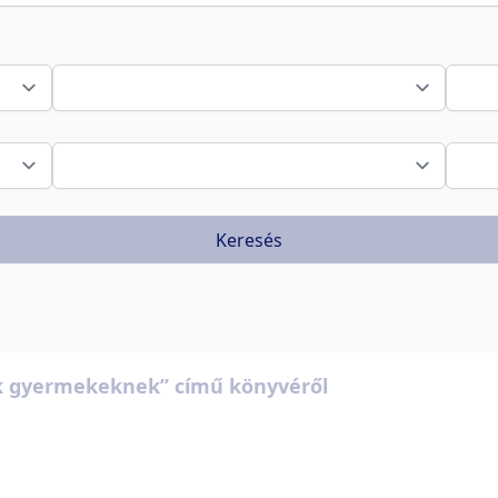
Keresés
k gyermekeknek” című könyvéről