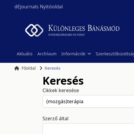
dEjournals Nyitóoldal
Aktuális
Archívum
Információk
Szerkesztőbizottsá
Főoldal
Keresés
Keresés
Cikkek keresése
Szerző által