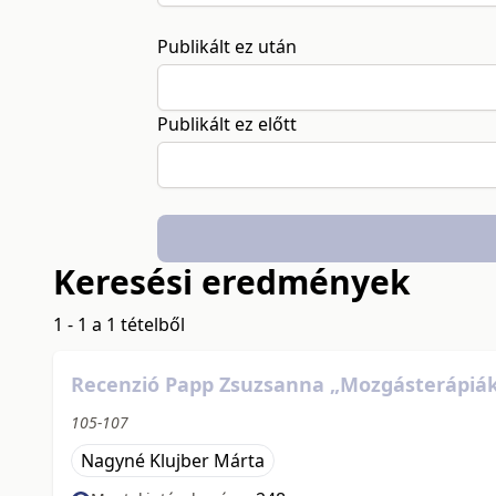
Publikált ez után
Publikált ez előtt
Keresési eredmények
1 - 1 a 1 tételből
Recenzió Papp Zsuzsanna „Mozgásterápiá
105-107
Nagyné Klujber Márta