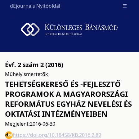
dEjournals Nyitóoldal
Open m
Évf. 2 szám 2 (2016)
Műhelyismertetők
TEHETSÉGKERESŐ ÉS -FEJLESZTŐ
PROGRAMOK A MAGYARORSZÁGI
REFORMÁTUS EGYHÁZ NEVELÉSI ÉS
OKTATÁSI INTÉZMÉNYEIBEN
Megjelent:
2016-06-30
https://doi.org/10.18458/KB.2016.2.89