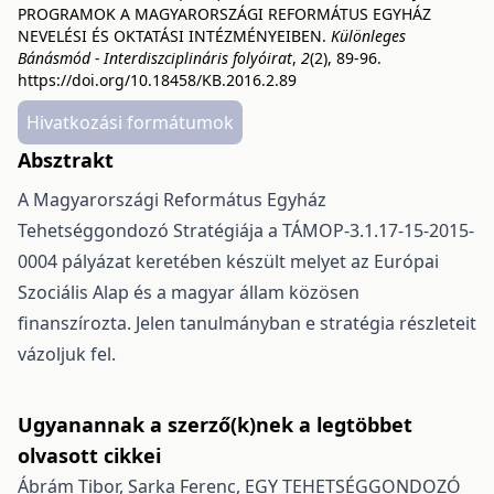
PROGRAMOK A MAGYARORSZÁGI REFORMÁTUS EGYHÁZ
NEVELÉSI ÉS OKTATÁSI INTÉZMÉNYEIBEN.
Különleges
Bánásmód - Interdiszciplináris folyóirat
,
2
(2), 89-96.
https://doi.org/10.18458/KB.2016.2.89
Hivatkozási formátumok
Absztrakt
A Magyarországi Református Egyház
Tehetséggondozó Stratégiája a TÁMOP-3.1.17-15-2015-
0004 pályázat keretében készült melyet az Európai
Szociális Alap és a magyar állam közösen
finanszírozta. Jelen tanulmányban e stratégia részleteit
vázoljuk fel.
Ugyanannak a szerző(k)nek a legtöbbet
olvasott cikkei
Ábrám Tibor, Sarka Ferenc,
EGY TEHETSÉGGONDOZÓ