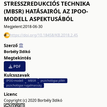
STRESSZREDUKCIÓS TECHNIKA
(MBSR) HATÁSAIRÓL AZ IPOO-
MODELL ASPEKTUSÁBÓL
Megjelent:
2018-06-30
https://doi.org/10.18458/KB.2018.2.45
Szerző
Borbély Ildikó
Megtekintés
PDF
Kulcsszavak
IPOO-modell
MBSR
pszichológiai jóllét
pszichológiai rugalmasság
Licenc
Copyright (c) 2020 Borbély Ildikó