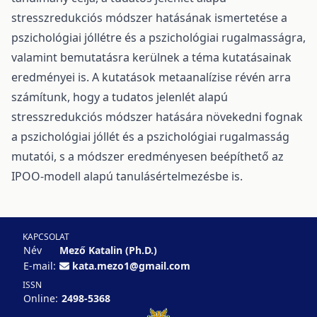
stresszredukciós módszer hatásának ismertetése a
pszichológiai jóllétre és a pszichológiai rugalmasságra,
valamint bemutatásra kerülnek a téma kutatásainak
eredményei is. A kutatások metaanalízise révén arra
számítunk, hogy a tudatos jelenlét alapú
stresszredukciós módszer hatására növekedni fognak
a pszichológiai jóllét és a pszichológiai rugalmasság
mutatói, s a módszer eredményesen beépíthető az
IPOO-modell alapú tanulásértelmezésbe is.
KAPCSOLAT
Név
Mező Katalin (Ph.D.)
E-mail:
kata.mezo1@gmail.com
ISSN
Online:
2498-5368