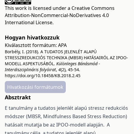
This work is licensed under a
Creative Commons
Attribution-NonCommercial-NoDerivatives 4.0
International License
.
Hogyan hivatkozzuk
Kiválasztott formátum:
APA
Borbély, I. (2018). A TUDATOS JELENLÉT ALAPÚ
STRESSZREDUKCIÓS TECHNIKA (MBSR) HATÁSAIRÓL AZ IPOO-
MODELL ASPEKTUSÁBÓL.
Különleges Bánásmód -
Interdiszciplináris folyóirat
,
4
(2), 45-54.
https://doi.org/10.18458/KB.2018.2.45
Hivatkozási formátumok
Absztrakt
E tanulmány a tudatos jelenlét alapú stressz redukciós
módszer (MBSR, Mindfulness Based Stress Reduction)
hatásait mutatja be az IPOO-modell alapján. A
tanulmány célja, a tudatos jelenlét alapú