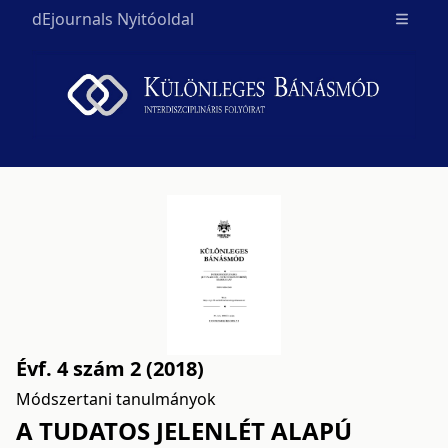
dEjournals Nyitóoldal
Open m
Évf. 4 szám 2 (2018)
Módszertani tanulmányok
A TUDATOS JELENLÉT ALAPÚ