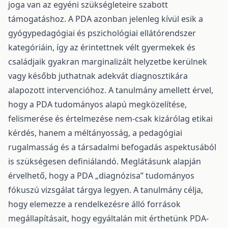
joga van az egyéni szükségleteire szabott
támogatáshoz. A PDA azonban jelenleg kívül esik a
gyógypedagógiai és pszichológiai ellátórendszer
kategóriáin, így az érintettnek vélt gyermekek és
családjaik gyakran marginalizált helyzetbe kerülnek
vagy később juthatnak adekvát diagnosztikára
alapozott intervencióhoz. A tanulmány amellett érvel,
hogy a PDA tudományos alapú megközelítése,
felismerése és értelmezése nem-csak kizárólag etikai
kérdés, hanem a méltányosság, a pedagógiai
rugalmasság és a társadalmi befogadás aspektusából
is szükségesen definiálandó. Meglátásunk alapján
érvelhető, hogy a PDA „diagnózisa” tudományos
fókuszú vizsgálat tárgya legyen. A tanulmány célja,
hogy elemezze a rendelkezésre álló források
megállapításait, hogy egyáltalán mit érthetünk PDA-