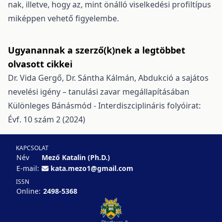
nak, illetve, hogy az, mint önálló viselkedési profiltípus
miképpen vehető figyelembe.
Ugyanannak a szerző(k)nek a legtöbbet
olvasott cikkei
Dr. Vida Gergő, Dr. Sántha Kálmán,
Abdukció a sajátos
nevelési igény – tanulási zavar megállapításában
Különleges Bánásmód - Interdiszciplináris folyóirat:
Évf. 10 szám 2 (2024)
KAPCSOLAT
Név
Mező Katalin (Ph.D.)
E-mail:
kata.mezo1@gmail.com
ISSN
Online:
2498-5368