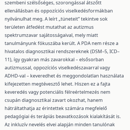
szembeni szélsőséges, szorongással átszőtt
ellenállásban és oppozíciós viselkedésformákban
nyilvánulhat meg. A leírt „tüneteit” tekintve sok
területen átfedést mutathat az autizmus
spektrumzavar sajátosságaival, mely miatt
tanulmányunk fókuszába került. A PDA nem része a
hivatalos diagnosztikai rendszereknek (DSM–5, ICD–
11), így gyakran más zavarokkal – elsősorban
autizmussal, oppozíciós viselkedészavarral vagy
ADHD-val – keveredhet és meggondolatlan használata
kifejezetten megtévesztő lehet. Hiszen ez a fajta
keveredés vagy potenciális félreértelmezés nem
csupán diagnosztikai zavart okozhat, hanem
hátráltathatja az érintettek számára megfelelő
pedagógiai és terápiás beavatkozások kialakítását is.
Az inkluzív nevelés elvei alapján minden tanulónak