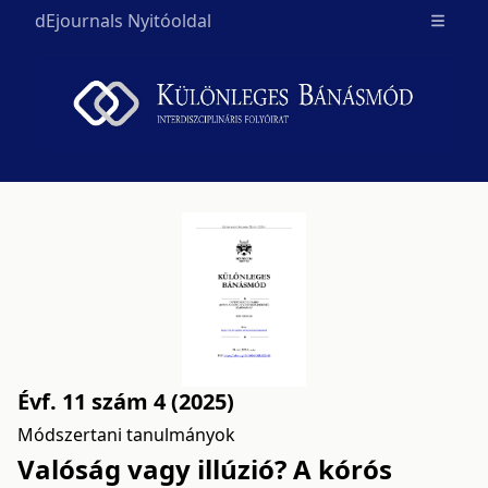
dEjournals Nyitóoldal
Open m
Évf. 11 szám 4 (2025)
Módszertani tanulmányok
Valóság vagy illúzió? A kórós