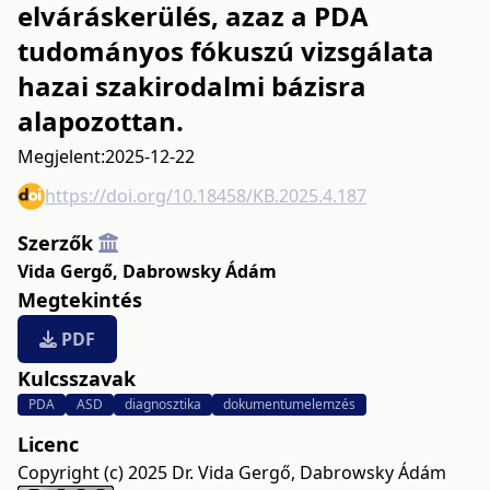
elváráskerülés, azaz a PDA
tudományos fókuszú vizsgálata
hazai szakirodalmi bázisra
alapozottan.
Megjelent:
2025-12-22
https://doi.org/10.18458/KB.2025.4.187
Szerzők
Vida Gergő
,
Dabrowsky Ádám
Megtekintés
PDF
Kulcsszavak
PDA
ASD
diagnosztika
dokumentumelemzés
Licenc
Copyright (c) 2025 Dr. Vida Gergő, Dabrowsky Ádám