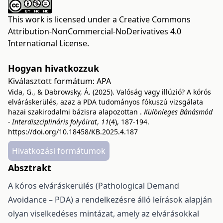
This work is licensed under a
Creative Commons
Attribution-NonCommercial-NoDerivatives 4.0
International License
.
Hogyan hivatkozzuk
Kiválasztott formátum:
APA
Vida, G., & Dabrowsky, Á. (2025). Valóság vagy illúzió? A kórós
elváráskerülés, azaz a PDA tudományos fókuszú vizsgálata
hazai szakirodalmi bázisra alapozottan .
Különleges Bánásmód
- Interdiszciplináris folyóirat
,
11
(4), 187-194.
https://doi.org/10.18458/KB.2025.4.187
Hivatkozási formátumok
Absztrakt
A kóros elváráskerülés (Pathological Demand
Avoidance – PDA) a rendelkezésre álló leírások alapján
olyan viselkedéses mintázat, amely az elvárásokkal