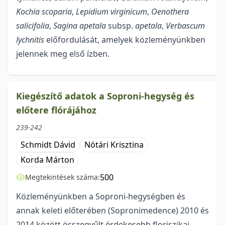
Kochia scoparia
,
Lepidium virginicum
,
Oenothera
salicifolia
,
Sagina apetala
subsp.
apetala
,
Verbascum
lychnitis
előfordulását, amelyek közleményünkben
jelennek meg első ízben.
Kiegészítő adatok a Soproni-hegység és
előtere flórájához
239-242
Schmidt Dávid
Nótári Krisztina
Korda Márton
500
Megtekintések száma:
Közleményünkben a Soproni-hegységben és
annak keleti előterében (Sopronimedence) 2010 és
2014 között összegyűlt érdekesebb floriszikai