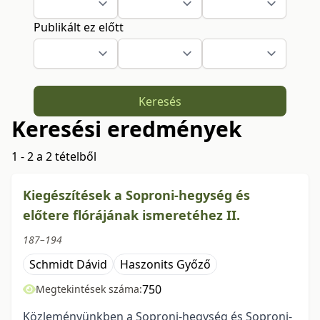
Publikált ez előtt
Keresés
Keresési eredmények
1 - 2 a 2 tételből
Kiegészítések a Soproni-hegység és
előtere flórájának ismeretéhez II.
187–194
Schmidt Dávid
Haszonits Győző
750
Megtekintések száma:
Közleményünkben a Soproni-hegység és Soproni-