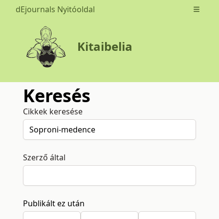
dEjournals Nyitóoldal
Open m
Kitaibelia
Keresés
Cikkek keresése
Szerző által
Publikált ez után