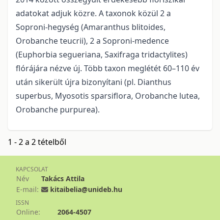
adatokat adjuk közre. A taxonok közül 2 a
Soproni-hegység (Amaranthus blitoides,
Orobanche teucrii), 2 a Soproni-medence
(Euphorbia segueriana, Saxifraga tridactylites)
flórájára nézve új. Több taxon meglétét 60–110 év
után sikerült újra bizonyítani (pl. Dianthus
superbus, Myosotis sparsiflora, Orobanche lutea,
Orobanche purpurea).
1 - 2 a 2 tételből
KAPCSOLAT
Név
Takács Attila
E-mail:
kitaibelia@unideb.hu
ISSN
Online:
2064-4507