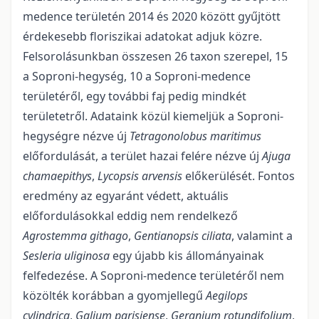
medence területén 2014 és 2020 között gyűjtött
érdekesebb floriszikai adatokat adjuk közre.
Felsorolásunkban ös­szesen 26 taxon szerepel, 15
a Soproni-hegység, 10 a Soproni-medence
területéről, egy to­vábbi faj pedig mindkét
területetről. Adataink közül kiemeljük a Soproni-
hegységre nézve új
Tetragonolobus maritimus
előfordulását, a terület hazai felére nézve új
Ajuga
chamaepithys
,
Lycopsis arvensis
előkerülését. Fontos
eredmény az egyaránt védett, aktuális
előfordulások­kal eddig nem rendelkező
Agrostemma githago
,
Gentianopsis ciliata
, valamint a
Sesleria uligi­nosa
egy újabb kis állományainak
felfedezése. A Soproni-medence területéről nem
közölték korábban a gyomjellegű
Aegilops
cylindrica
,
Galium parisiense
,
Geranium rotundifolium
,