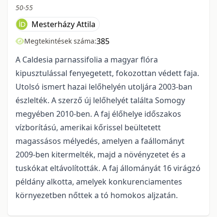
50-55
Mesterházy Attila
385
Megtekintések száma:
A Caldesia parnassifolia a magyar flóra
kipusztulással fenyegetett, fokozottan védett faja.
Utolsó ismert hazai lelőhelyén utoljára 2003-ban
észlelték. A szerző új lelőhelyét találta Somogy
megyében 2010-ben. A faj élőhelye időszakos
vízborítású, amerikai kőrissel beültetett
magassásos mélyedés, amelyen a faállományt
2009-ben kitermelték, majd a növényzetet és a
tuskókat eltávolították. A faj állományát 16 virágzó
példány alkotta, amelyek konkurenciamentes
környezetben nőttek a tó homokos aljzatán.