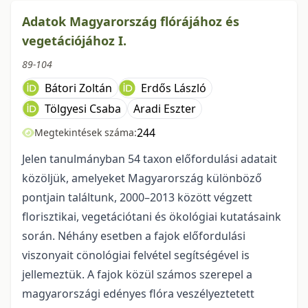
Adatok Magyarország flórájához és
vegetációjához I.
89-104
Bátori Zoltán
Erdős László
Tölgyesi Csaba
Aradi Eszter
244
Megtekintések száma:
Jelen tanulmányban 54 taxon előfordulási adatait
közöljük, amelyeket Magyarország különböző
pontjain találtunk, 2000–2013 között végzett
florisztikai, vegetációtani és ökológiai kutatásaink
során. Néhány esetben a fajok előfordulási
viszonyait cönológiai felvétel segítségével is
jellemeztük. A fajok közül számos szerepel a
magyarországi edényes flóra veszélyeztetett