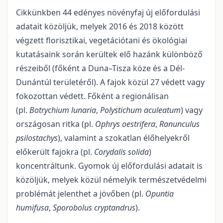
Cikkünkben 44 edényes növényfaj új előfordulási
adatait közöljük, melyek 2016 és 2018 között
végzett florisztikai, vegetációtani és ökológiai
kutatásaink során kerültek elő hazánk kü­lönböző
részeiből (főként a Duna–Tisza köze és a Dél-
Dunántúl területéről). A fajok közül 27 védett vagy
fokozot­tan védett. Főként a regionálisan
(pl.
Botrychium lunaria
,
Polystichum aculeatum
) vagy
országosan ritka (pl.
Ophrys oestrifera
,
Ranunculus
psilostachys
), valamint a szokatlan élőhelyekről
előkerült fajokra (pl.
Corydalis solida
)
koncentráltunk. Gyomok új előfordulási adatait is
közöljük, me­lyek közül némelyik ter­mészetvédelmi
problémát jelenthet a jövőben (pl.
Opuntia
humifusa
,
Sporobolus cryptandrus
).