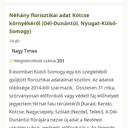
Néhány florisztikai adat Kötcse
környékéről (Dél-Dunántúl, Nyugat-Külső-
Somogy)
74-80
Nagy Timea
391
Megtekintések száma:
Írásomban Külső-Somogy egy kis szegletéből
gyűjtött florisztikai adataimat közlöm. Az adatok
többsége 2014-ből származik. Összesen 31 ritka,
szórványosan előforduló vagy védett faj lelőhelyeit
jegyeztem fel hat falu területéről [Karád, Kereki,
Kötcse, Nagycsepely, Szólád (Nezde), Teleki]. A Dél-
Dunántúl flórájára nézve új adat a
Neotinea
ustulata
subsp.
aestivalis
előfordulása. Az
Epipactis