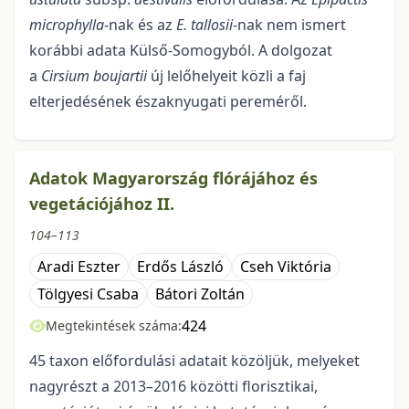
microphylla
-nak és az
E. tallosii
-nak nem ismert
korábbi adata Külső-Somogyból. A dolgozat
a
Cirsium boujartii
új lelőhelyeit közli a faj
elterjedésének északnyugati pereméről.
Adatok Magyarország flórájához és
vegetációjához II.
104–113
Aradi Eszter
Erdős László
Cseh Viktória
Tölgyesi Csaba
Bátori Zoltán
424
Megtekintések száma:
45 taxon előfordulási adatait közöljük, melyeket
nagyrészt a 2013–2016 közötti florisztikai,