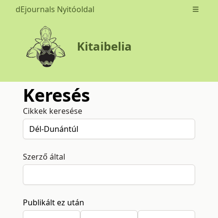
dEjournals Nyitóoldal
Open m
Kitaibelia
Keresés
Cikkek keresése
Szerző által
Publikált ez után