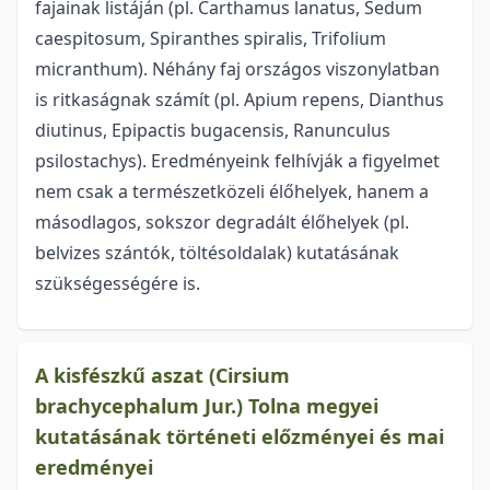
fajainak listáján (pl. Carthamus lanatus, Sedum
caespitosum, Spiranthes spiralis, Trifolium
micranthum). Néhány faj országos viszonylatban
is ritkaságnak számít (pl. Apium repens, Dianthus
diutinus, Epipactis bugacensis, Ranunculus
psilostachys). Eredményeink felhívják a figyelmet
nem csak a természetközeli élőhelyek, hanem a
másodlagos, sokszor degradált élőhelyek (pl.
belvizes szántók, töltésoldalak) kutatásának
szükségességére is.
A kisfészkű aszat (Cirsium
brachycephalum Jur.) Tolna megyei
kutatásának történeti előzményei és mai
eredményei