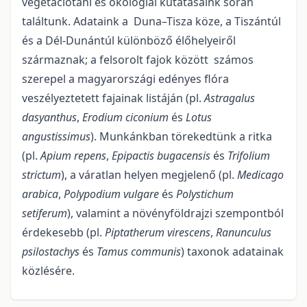
vegetációtani és ökológiai kutatásaink során
találtunk. Adataink a Duna–Tisza köze, a Tiszántúl
és a Dél-Dunántúl különböző élőhelyeiről
származnak; a felsorolt fajok között számos
szerepel a magyarországi edényes flóra
veszélyeztetett fajainak listáján (pl.
Astragalus
dasyanthus
,
Erodium ciconium
és
Lotus
angustissimus
). Munkánkban törekedtünk a ritka
(pl.
Apium repens
,
Epipactis bugacensis
és
Trifolium
strictum
), a váratlan helyen megjelenő (pl.
Medicago
arabica
,
Polypodium vulgare
és
Polystichum
setiferum
), valamint a növényföldrajzi szempontból
érdekesebb (pl.
Piptatherum virescens
,
Ranunculus
psilostachys
és
Tamus communis
) taxonok adatainak
közlésére.