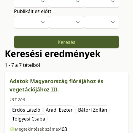
Publikált ez előtt
Keresés
Keresési eredmények
1 - 7 a 7 tételből
Adatok Magyarország flórájához és
vegetációjához III.
197-206
Erdős László
Aradi Eszter
Bátori Zoltán
Tölgyesi Csaba
403
Megtekintések száma: