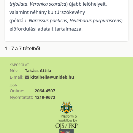
trifoliata
,
Veronica scardica
) újabb lelőhelyeit,
valamint néhány kultúrszökevény
(például
Narcissus poëticus
,
Helleborus purpurascens
)
előfordulási adatait tartalmazza.
1 - 7 a 7 tételből
KAPCSOLAT
Név
Takács Attila
E-mail:
kitaibelia@unideb.hu
ISSN
Online:
2064-4507
Nyomtatott:
1219-9672