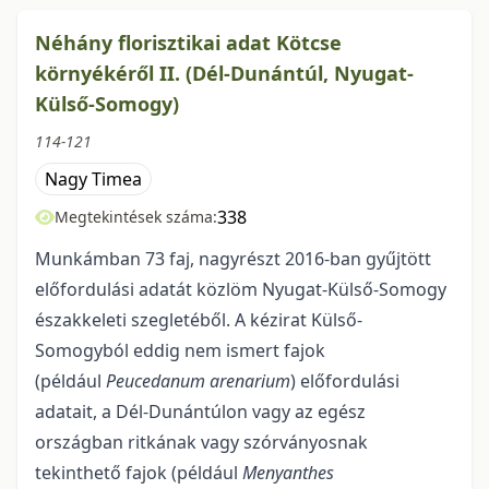
Néhány florisztikai adat Kötcse
környékéről II. (Dél-Dunántúl, Nyugat-
Külső-Somogy)
114-121
Nagy Timea
338
Megtekintések száma:
Munkámban 73 faj, nagyrészt 2016-ban gyűjtött
előfordulási adatát közlöm Nyugat-Külső-Somogy
északkeleti szegletéből. A kézirat Külső-
Somogyból eddig nem ismert fajok
(például
Peucedanum arenarium
) előfordulási
adatait, a Dél-Dunántúlon vagy az egész
országban ritkának vagy szórványosnak
tekinthető fajok (például
Menyanthes