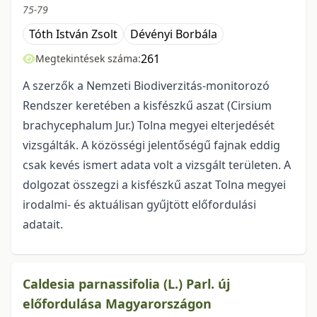
75-79
Tóth István Zsolt
Dévényi Borbála
261
Megtekintések száma:
A szerzők a Nemzeti Biodiverzitás-monitorozó
Rendszer keretében a kisfészkű aszat (Cirsium
brachycephalum Jur.) Tolna megyei elterjedését
vizsgálták. A közösségi jelentőségű fajnak eddig
csak kevés ismert adata volt a vizsgált területen. A
dolgozat összegzi a kisfészkű aszat Tolna megyei
irodalmi- és aktuálisan gyűjtött előfordulási
adatait.
Caldesia parnassifolia (L.) Parl. új
előfordulása Magyarországon