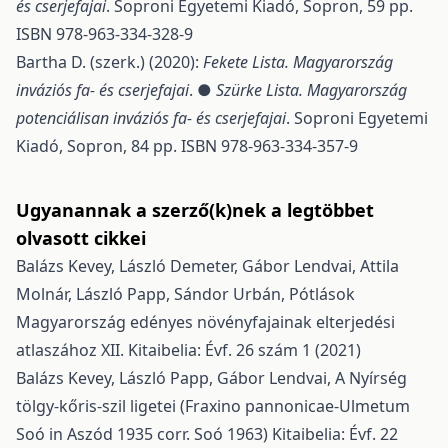
és cserjefajai
. Soproni Egyetemi Kiadó, Sopron, 59 pp.
ISBN 978-963-334-328-9
Bartha D. (szerk.) (2020):
Fekete Lista. Magyarország
inváziós fa- és cserjefajai
. ●
Szürke Lista. Magyarország
potenciálisan inváziós fa- és cserjefajai
. Soproni Egyetemi
Kiadó, Sopron, 84 pp. ISBN 978-963-334-357-9
Ugyanannak a szerző(k)nek a legtöbbet
olvasott cikkei
Balázs Kevey, László Demeter, Gábor Lendvai, Attila
Molnár, László Papp, Sándor Urbán,
Pótlások
Magyarország edényes növényfajainak elterjedési
atlaszához XII.
Kitaibelia: Évf. 26 szám 1 (2021)
Balázs Kevey, László Papp, Gábor Lendvai,
A Nyírség
tölgy-kőris-szil ligetei (Fraxino pannonicae-Ulmetum
Soó in Aszód 1935 corr. Soó 1963)
Kitaibelia: Évf. 22