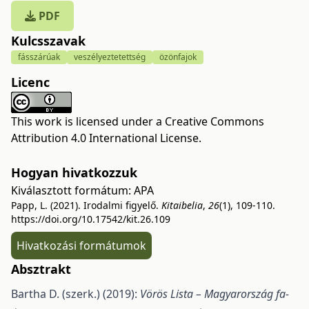
PDF
Kulcsszavak
fásszárúak
veszélyeztetettség
özönfajok
Licenc
This work is licensed under a
Creative Commons
Attribution 4.0 International License
.
Hogyan hivatkozzuk
Kiválasztott formátum:
APA
Papp, L. (2021). Irodalmi figyelő.
Kitaibelia
,
26
(1), 109-110.
https://doi.org/10.17542/kit.26.109
Hivatkozási formátumok
Absztrakt
Bartha D. (szerk.) (2019):
Vörös Lista – Magyarország fa-