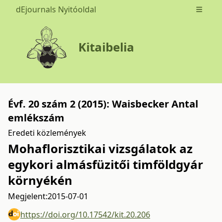
dEjournals Nyitóoldal
Open m
Kitaibelia
Évf. 20 szám 2 (2015): Waisbecker Antal
emlékszám
Eredeti közlemények
Mohaflorisztikai vizsgálatok az
egykori almásfüzitői timföldgyár
környékén
Megjelent:
2015-07-01
https://doi.org/10.17542/kit.20.206