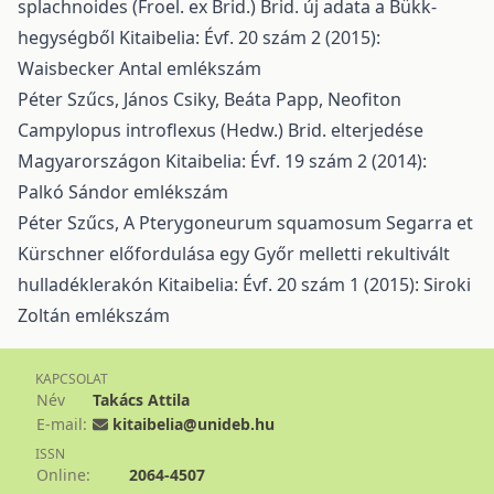
splachnoides (Froel. ex Brid.) Brid. új adata a Bükk-
hegységből
Kitaibelia: Évf. 20 szám 2 (2015):
Waisbecker Antal emlékszám
Péter Szűcs, János Csiky, Beáta Papp,
Neofiton
Campylopus introflexus (Hedw.) Brid. elterjedése
Magyarországon
Kitaibelia: Évf. 19 szám 2 (2014):
Palkó Sándor emlékszám
Péter Szűcs,
A Pterygoneurum squamosum Segarra et
Kürschner előfordulása egy Győr melletti rekultivált
hulladéklerakón
Kitaibelia: Évf. 20 szám 1 (2015): Siroki
Zoltán emlékszám
KAPCSOLAT
Név
Takács Attila
E-mail:
kitaibelia@unideb.hu
ISSN
Online:
2064-4507