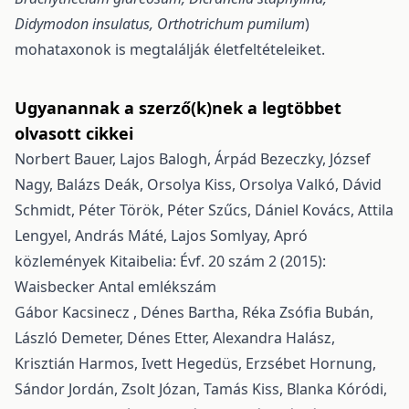
Didymodon insulatus, Orthotrichum pumilum
)
mohataxonok is megtalálják életfeltételeiket.
Ugyanannak a szerző(k)nek a legtöbbet
olvasott cikkei
Norbert Bauer, Lajos Balogh, Árpád Bezeczky, József
Nagy, Balázs Deák, Orsolya Kiss, Orsolya Valkó, Dávid
Schmidt, Péter Török, Péter Szűcs, Dániel Kovács, Attila
Lengyel, András Máté, Lajos Somlyay,
Apró
közlemények
Kitaibelia: Évf. 20 szám 2 (2015):
Waisbecker Antal emlékszám
Gábor Kacsinecz , Dénes Bartha, Réka Zsófia Bubán,
László Demeter, Dénes Etter, Alexandra Halász,
Krisztián Harmos, Ivett Hegedüs, Erzsébet Hornung,
Sándor Jordán, Zsolt Józan, Tamás Kiss, Blanka Kóródi,