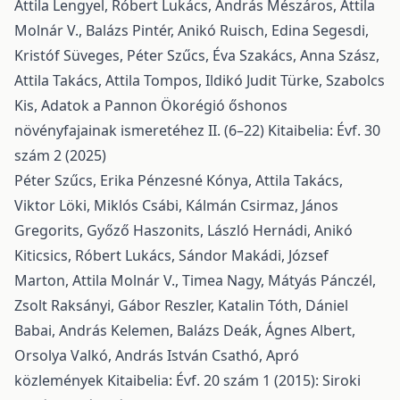
Attila Lengyel, Róbert Lukács, András Mészáros, Attila
Molnár V., Balázs Pintér, Anikó Ruisch, Edina Segesdi,
Kristóf Süveges, Péter Szűcs, Éva Szakács, Anna Szász,
Attila Takács, Attila Tompos, Ildikó Judit Türke, Szabolcs
Kis,
Adatok a Pannon Ökorégió őshonos
növényfajainak ismeretéhez II. (6–22)
Kitaibelia: Évf. 30
szám 2 (2025)
Péter Szűcs, Erika Pénzesné Kónya, Attila Takács,
Viktor Löki, Miklós Csábi, Kálmán Csirmaz, János
Gregorits, Győző Haszonits, László Hernádi, Anikó
Kiticsics, Róbert Lukács, Sándor Makádi, József
Marton, Attila Molnár V., Timea Nagy, Mátyás Pánczél,
Zsolt Raksányi, Gábor Reszler, Katalin Tóth, Dániel
Babai, András Kelemen, Balázs Deák, Ágnes Albert,
Orsolya Valkó, András István Csathó,
Apró
közlemények
Kitaibelia: Évf. 20 szám 1 (2015): Siroki