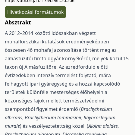
https://doi.org/10.17542/kit.20.206
Hivatkozási formátumok
Absztrakt
A 2012–2014 közötti időszakban végzett
mohaflorsztikai kutatások eredményeképpen
összesen 46 mohafaj azonosítása történt meg az
almásfüzitői timföldgyár környékéről, melyek közül 15
taxon új Almásfüzitőre. Az ezredforduló előtti
évtizedekben intenzív termelést folytató, mára
felhagyott ipari gyáregység és a hozzá kapcsolódó
területek különféle mesterséges élőhelyein a
közönséges fajok mellett természetvédelmi
szempontból figyelmet érdemlő (
Brachythecium
albicans
,
Brachythecium tommasinii, Rhyncostegium
murale
) és veszélyeztetettség közeli (
Aloina aloides,
Brachythecium glareosum, Dicranella staphylina,