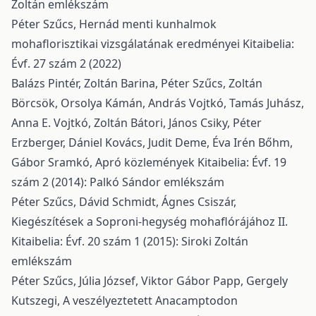
Zoltán emlékszám
Péter Szűcs,
Hernád menti kunhalmok
mohaflorisztikai vizsgálatának eredményei
Kitaibelia:
Évf. 27 szám 2 (2022)
Balázs Pintér, Zoltán Barina, Péter Szűcs, Zoltán
Börcsök, Orsolya Kámán, András Vojtkó, Tamás Juhász,
Anna E. Vojtkó, Zoltán Bátori, János Csiky, Péter
Erzberger, Dániel Kovács, Judit Deme, Éva Irén Bőhm,
Gábor Sramkó,
Apró közlemények
Kitaibelia: Évf. 19
szám 2 (2014): Palkó Sándor emlékszám
Péter Szűcs, Dávid Schmidt, Ágnes Csiszár,
Kiegészítések a Soproni-hegység mohaflórájához II.
Kitaibelia: Évf. 20 szám 1 (2015): Siroki Zoltán
emlékszám
Péter Szűcs, Júlia József, Viktor Gábor Papp, Gergely
Kutszegi,
A veszélyeztetett Anacamptodon