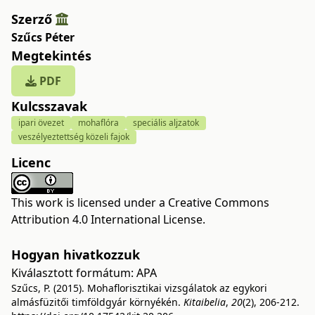
Szerző
Szűcs Péter
Megtekintés
PDF
Kulcsszavak
ipari övezet
mohaflóra
speciális aljzatok
veszélyeztettség közeli fajok
Licenc
This work is licensed under a
Creative Commons
Attribution 4.0 International License
.
Hogyan hivatkozzuk
Kiválasztott formátum:
APA
Szűcs, P. (2015). Mohaflorisztikai vizsgálatok az egykori
almásfüzitői timföldgyár környékén.
Kitaibelia
,
20
(2), 206-212.